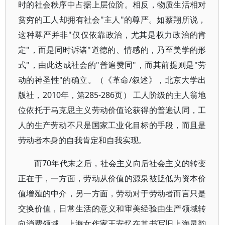
时的社会秩序中占据上层位阶。相反，物质生活相对
贫穷的工人却拥有社会"主人"的尊严。如蔡翔所说，
这种尊严并非"仅仅依靠政治，尤其是权力政治的肯
定"，而是同时诉诸"道德的、情感的，乃至美学的形
式"，由此达成社会的"普遍赞同"，而其前提则是"劳
动的神圣性"的确立。（《革命/叙述》，北京大学出
版社，2010年，第285-286页） 工人阶级的主人翁地
位依托于马克思主义劳动价值论获得的普遍认同，工
人的生产劳动不只是国家工业化目标的手段，而且是
劳动者本身的自我肯定和自我实现。
而70年代末之后，社会主义向后社会主义的转变
正在于，一方面，劳动从价值的源泉被贬低为资本价
值增殖的中介，另一方面，劳动对于劳动者而言只是
交换价值，日常生活的意义和审美经验由生产领域转
向消费领域。上海女作家王安忆在其书写旧上海灵韵