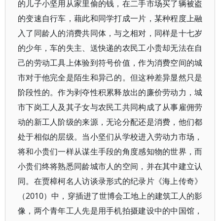
的儿子小坚用从家里偷的钱，在二手市场买了辆被盗
的变速自行车，藉此和同学打成一片，某种程度上融
入了同龄人的消费共同体，与之相对，同样是十七岁
的少年，车的失主、送快递的农民工小贵却无法在自
己的劳动工具上体验到符号价值，作为消费空间的城
市对于他完全是陌生和异己的。但这种差异显然只是
阶段性的。作为剥夺性积累释放出的廉价劳动力，城
市下岗工人及其子女与农民工共同构成了从事雇佣劳
动的新工人阶级的来源，无论分配还是消费，他们都
处于相似的层级。当小坚们从学校进入劳动力市场，
将和小贵们一样从谋生手段的角度感知物的世界，而
小贵们终将熟悉同龄城市人的空间，并在其中建立认
同。在贾樟柯名人访谈录形式的纪录片《海上传奇》
（2010）中，穿插进了世博会工地上的建筑工人的影
像，两个青年工人先是用手机拍摄建设中的中国馆，