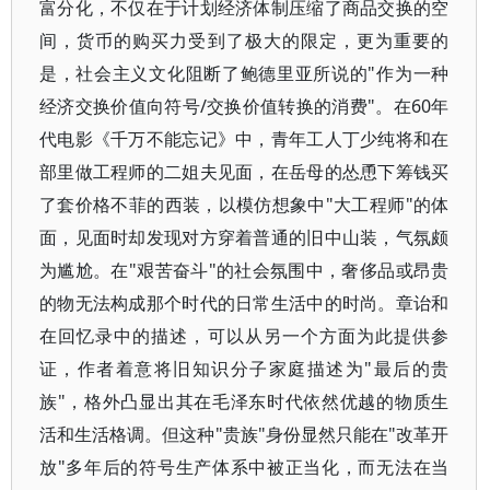
富分化，不仅在于计划经济体制压缩了商品交换的空
间，货币的购买力受到了极大的限定，更为重要的
是，社会主义文化阻断了鲍德里亚所说的"作为一种
经济交换价值向符号/交换价值转换的消费"。在60年
代电影《千万不能忘记》中，青年工人丁少纯将和在
部里做工程师的二姐夫见面，在岳母的怂恿下筹钱买
了套价格不菲的西装，以模仿想象中"大工程师"的体
面，见面时却发现对方穿着普通的旧中山装，气氛颇
为尴尬。在"艰苦奋斗"的社会氛围中，奢侈品或昂贵
的物无法构成那个时代的日常生活中的时尚。章诒和
在回忆录中的描述，可以从另一个方面为此提供参
证，作者着意将旧知识分子家庭描述为"最后的贵
族"，格外凸显出其在毛泽东时代依然优越的物质生
活和生活格调。但这种"贵族"身份显然只能在"改革开
放"多年后的符号生产体系中被正当化，而无法在当