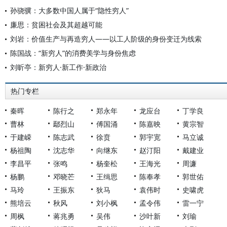
孙骁骥：大多数中国人属于“隐性穷人”
廉思：贫困社会及其超越可能
刘岩：价值生产与再造穷人——以工人阶级的身份变迁为线索
陈国战：“新穷人”的消费美学与身份焦虑
刘昕亭：新穷人·新工作·新政治
热门专栏
秦晖
陈行之
郑永年
龙应台
丁学良
曹林
鄢烈山
傅国涌
陈嘉映
黄宗智
于建嵘
陈志武
徐贲
郭宇宽
马立诚
杨祖陶
沈志华
向继东
赵汀阳
戴建业
李昌平
张鸣
杨奎松
王海光
周濂
杨鹏
邓晓芒
王缉思
陈奉孝
郭世佑
马玲
王振东
狄马
袁伟时
史啸虎
熊培云
秋风
刘小枫
孟令伟
雷一宁
周枫
蒋兆勇
吴伟
沙叶新
刘瑜