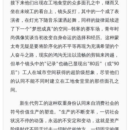
接下来他们出现在工地食堂的众多面孔之中，继而又
坐在未竣工的看台上，镜头反打，其中的一个成了表
演者，在灯光下随音乐潇洒起舞，同样的旋律延续进
了下一个"梦想成真"的空间--韩寒的赛车场，青年时
尚偶像笑谈当初改变自身命运的选择和经历。这种蒙
太奇无疑是要将阶序化的不平等再现为充满希望的个
人奋斗之路，现实的鸿沟无法以流畅的剪辑来跨越，
但单个镜头中的"记录"也确已显现出"80后"（或"90
后"）工人在城市空间获得的超阶级想象，尽管他们
的认同不能不同时建立在工地食堂里的那些面孔之
间。
新生代劳工的这种双重身份认同来自消费社会的
符号价值生产的塑造。"生产的不断变革，一切社会
状况不停的动荡，永远的不安定和变动，这就是资产
阶级时代不同于过去一切时代的地方。一切固定的僵