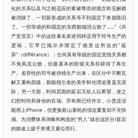
化的关系以及与之相适应的素被尊崇的观念和见解都
被消除了，一切新形成的关系等不到固定下来就陈旧
了。一切等级的和固定的东西都烟消云散了......"《共
产党宣言》中的这段著名表述同样适用于符号生产的
逻辑，它早已揭示并限定了德里达所说的"延
异"（différance）：任何具有等级的固定意指关系都
不免风流云散，但最基本的阶级关系却获得了再生
产。差异性的符号被持续生产出来，在区分中不断瓦
解又重构层级，新能指引发的美学和伦理追逐遥无涯
际，另一方面，时间层面的延宕又给人以希望，使之
幻想时尚和身份的在场。乔布斯已经作古，小贵还没
能用上iPhone，但更换新山寨机的强迫重复却不无快
感。为消费体系询唤和构造的"穷人"就在这区分/延宕
的路途上疲于奔逐又素位而行。