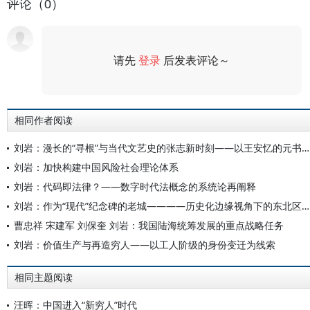
评论（0）
请先
登录
后发表评论～
评论
相同作者阅读
刘岩：漫长的“寻根”与当代文艺史的张志新时刻——以王安忆的元书写为中心
刘岩：加快构建中国风险社会理论体系
刘岩：代码即法律？——数字时代法概念的系统论再阐释
刘岩：作为“现代”纪念碑的老城————历史化边缘视角下的东北区域变迁及现代性问题
曹忠祥 宋建军 刘保奎 刘岩：我国陆海统筹发展的重点战略任务
刘岩：价值生产与再造穷人——以工人阶级的身份变迁为线索
相同主题阅读
汪晖：中国进入“新穷人”时代