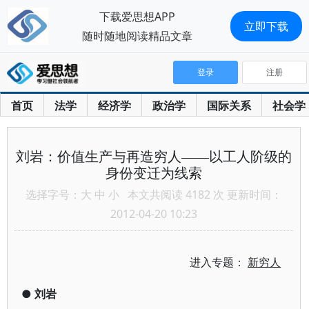
下载爱思想APP
立即下载
随时随地阅读精品文章
登录
注册
首页
法学
经济学
政治学
国际关系
社会学
刘岩：价值生产与再造穷人——以工人阶级的
身份变迁为线索
选择字号：
大
中
小
本文共阅读 4182 次 更新时间：
2012-04-20 10:23
进入专题：
新穷人
●
刘岩