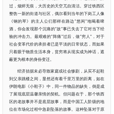
过，烟烬无痕，大历史的天空兀自清洁。穿过铁西区
整饬一新的街道与社区，偶尔看到当年的下岗工人像
《钢的琴》的主人公们那样在路边"悠闲"地喝着啤
酒，你会发现那个沉痛的"故"事已失去了它对当下经
验的冲击力。最艰难的"阵痛"过后，做"穷人"，对于
社会变革代价的承担者已是平淡的日常状态，而如果
只着眼于物质生活本身，贫穷将从现实成为神话，遮
蔽更为根本的身份变迁。
经济拮据未必导致家庭或社会惨剧，从买不起鞋
到父亲跳楼之间，显然还有着千里万里的距离，如在
伊朗电影《小鞋子》中，同一件物品的缺失，倒是成
了展现底层温馨亲情的契机。但问题在于，那个铁西
区的老故事并不是底层故事，而是中国工人阶级的地
位在市场化过程中急剧坠落的故事。这种坠落对于原