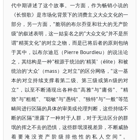
代中期讲述了这个故事。一方面，作为畅销小说的
《长恨歌》是市场化背景下的消费主义大众文化的一
部分，另一方面，"脆弱的布尔乔亚和壮大的无产阶
级"的叙述表明，这一姑妄名之的"大众文化"并不是所
谓"精英文化"的对立之物，而是已将后者的原则包纳
于其中，以布尔迪厄（Pierre Bourdieu）的说法论
之，其结构是一种"根源于统治的'精英'（élite）和被
统治的'大众'（mass）之对立"的区分网络，"这一基
本的对立持续支撑着第二级、第三级或第n级的对
立"，以至不断涌现出各种在"高雅"与"庸俗"、"精
致"与"粗糙"、"聪敏"与"愚钝"、"独特"与"一般"等范
畴间进行区隔的具体的审美或伦理判断，这些持续不
断的区隔"泄露了一种对于人群，对于无法区分的群
氓的挥之不去的恐惧，这些群氓漠视差异，不断威胁
着要淹没资产阶级排他性的私人空间"。