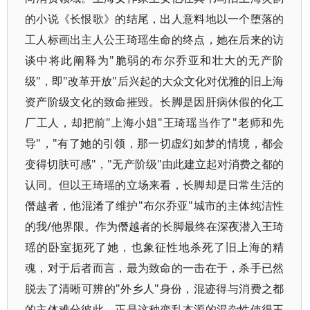
的小说《长恨歌》的结尾，出人意料地以一个堕落的
工人标画出主人公王琦瑶生命的终点，她在后来的访
谈中将此阐释为"脆弱的布尔乔亚和壮大的无产阶
级"，即"改革开放"后兴起的大众文化对优雅的旧上海
资产阶级文化的致命摧毁。长脚是因肝病休假的化工
厂工人，却把前"上海小姐"王琦瑶当作了"老师和先
导"，"有了她的引领，那一切虚幻如梦的情境，都会
变得切肤可感"，"无产阶级"由此建立起对消费之都的
认同。但以王琦瑶的立场来看，长脚却是日常生活的
僭越者，他混淆了维护"布尔乔亚"城市的主体纯洁性
的我/他界限。作为僭越者的长脚最终在深夜潜入王琦
瑶的卧室扼死了她，也象征性地杀死了旧上海的精
魂，对于后者而言，最为致命的一击在于，杀手已然
脱去了清晰可辨的"外乡人"身份，混迹得与消费之都
的主体难分彼此，正是这种变乱本源的混杂性使得王