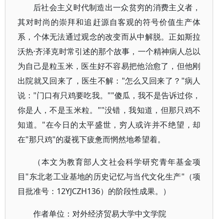
后社会主义时代制造出一众贫穷的消费主义者，
其对时尚的崇拜和追赶源自客观的符号价值生产体
系，个体无法通过观念的改变而从中解脱。正如斯拉
沃热·齐泽克时常引述的那个故事，一个精神病人总以
为自己是粒玉米，医生好不容易把他治愈了，但他刚
出院就又回来了，医生不解："怎么又回来了？"病人
说："门口有只鸡要吃我。""傻瓜，我不是告诉过你，
你是人，不是玉米粒。""没错，我知道，但那只鸡不
知道。"在今日的太平盛世，穷人或许并不绝望，却
在"那只鸡"的凝视下疲惫而惘然地希望着。
（本文为教育部人文社会科学研究青年基金项
目"东北老工业基地的历史记忆与当代文化生产"（项
目批准号：12YJCZH136）的阶段性成果。）
作者单位：对外经济贸易大学中文学院