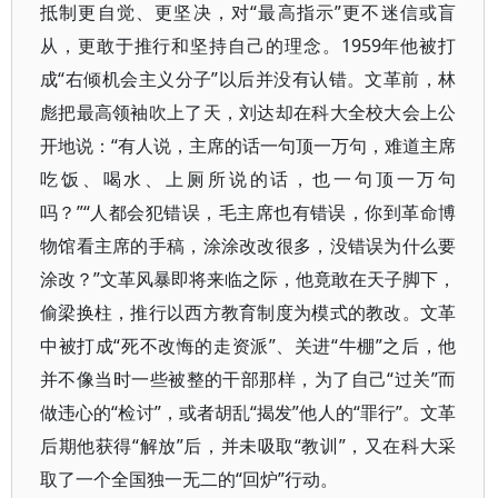
抵制更自觉、更坚决，对“最高指示”更不迷信或盲
从，更敢于推行和坚持自己的理念。1959年他被打
成“右倾机会主义分子”以后并没有认错。文革前，林
彪把最高领袖吹上了天，刘达却在科大全校大会上公
开地说：“有人说，主席的话一句顶一万句，难道主席
吃饭、喝水、上厕所说的话，也一句顶一万句
吗？”“人都会犯错误，毛主席也有错误，你到革命博
物馆看主席的手稿，涂涂改改很多，没错误为什么要
涂改？”文革风暴即将来临之际，他竟敢在天子脚下，
偷梁换柱，推行以西方教育制度为模式的教改。文革
中被打成“死不改悔的走资派”、关进“牛棚”之后，他
并不像当时一些被整的干部那样，为了自己“过关”而
做违心的“检讨”，或者胡乱“揭发”他人的“罪行”。文革
后期他获得“解放”后，并未吸取“教训”，又在科大采
取了一个全国独一无二的“回炉”行动。