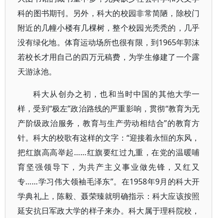
科的图书期刊。另外，科大的校园非常简陋，除校门
附近的几幢小楼有几棵树，整个校园光秃秃的，几乎
没有绿化地。体育运动场所也很有限，到1965年郭沫
若校长才用自己的四万元稿费，为学生修建了一个露
天游泳池。
科大从创办之初，也和当时中国的其他大学一
样，受到“极左”政治路线的严重影响，贯彻“教育为无
产阶级政治服务，教育与生产劳动相结合”的教育方
针。科大的校歌有这样的文字：“迎接着永恒的东风，
把红旗高高举起……红旗要红过九重，在党的温暖哺
育坚强领导下，为共产主义事业做先锋，又红又
专……学习伟大领袖毛泽东”。在1958年9月的科大开
学典礼上，陈毅、聂荣臻就明确指示：科大应该按照
延安抗日军政大学的样子来办。科大属于理科院校，