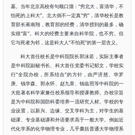
墓。当年北京高校有句顺口溜：“穷北大，富清华，不
怕死的上科大”。北大倒不一定真“穷”，清华校长是教
育部长蒋南翔，教育部的经费，清华捞到的最多，确
实很“富”。科大的经费主要来自科学院，也不穷。但
它与死者为邻，这是科大人“不怕死”的第一层含义。
科大首任校长是中科院院长郭沫若，实际主事者
是中科院副秘书长、科大首任党委书记郁文，学校实
行“全院办校，所系结合”的方针，由严济慈、华罗
庚、钱学森、郭永怀、赵九章、钱临照等中科院的一
大批著名科学家兼任校系领导和授课教师。办校宗旨
是为中科院和国防科委培养一流研究人材。学校的专
业设置，以新兴、边缘、交叉学科为主，对学生的基
础课、专业基础课和外语要求高于一般大学。例如近
代化学系的化学物理专业，几乎囊括普通大学物理系