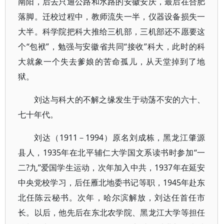
南阳，后去只通公路和水路的安徽安庆，最后在合肥
落脚。迁校过程中，教师流失一半，仪器设备损失一
大半。科学院把科大推给三机部，三机部还不愿要这
个“包袱”，勉强与安徽省共同“接收”科大，此时的科
大就象一个失去爹娘的苦命孤儿，从天堂掉到了地
狱。
刘达与科大的不解之缘发生于动荡不安的六十、
七十年代。
刘达（1911－1994）原名刘成栋，黑龙江肇源
县人，1935年在北平辅仁大学国文系读书时参加“一
二?九”爱国学生运动，次年加入中共，1937年在延安
中央党校学习，后任雁北地委书记等职，1945年赴东
北任陈云秘书。次年，哈尔滨解放，刘达任首任市
长。以后，他先后在东北农学院、黑龙江大学等担任