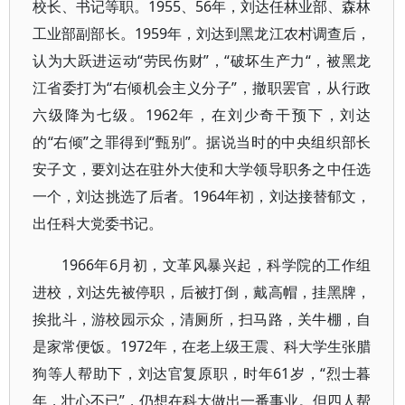
校长、书记等职。1955、56年，刘达任林业部、森林
工业部副部长。1959年，刘达到黑龙江农村调查后，
认为大跃进运动“劳民伤财”，“破坏生产力“，被黑龙
江省委打为“右倾机会主义分子”，撤职罢官，从行政
六级降为七级。1962年，在刘少奇干预下，刘达
的“右倾”之罪得到“甄别”。据说当时的中央组织部长
安子文，要刘达在驻外大使和大学领导职务之中任选
一个，刘达挑选了后者。1964年初，刘达接替郁文，
出任科大党委书记。
1966年6月初，文革风暴兴起，科学院的工作组
进校，刘达先被停职，后被打倒，戴高帽，挂黑牌，
挨批斗，游校园示众，清厕所，扫马路，关牛棚，自
是家常便饭。1972年，在老上级王震、科大学生张腊
狗等人帮助下，刘达官复原职，时年61岁，“烈士暮
年，壮心不已”，仍想在科大做出一番事业。但四人帮