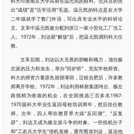
科大印发南京大学高材生温元凯的材料。范兴言的突
出“成绩”是“活学活用”毛选。温元凯的特点是在大学
二年级就学了数门外语，写出具专业水平的科研论
文。文革中温元凯被分配到浙江一家小型化工厂当工
人。1972年，刘达获“解放”后，把温元凯调到科大任
教。
文革后期，刘达以大无畏的胆略和魄力，顶住极
左派的压力和攻击，举办“回炉班”，充实学校师资。
科大的师资力量原先就很薄弱，迁校合肥后，许多教
师离开学校。1972年，刘达利用林彪集团垮台、极左
路线稍为收敛的机会，在全国挑选三百多名1967-
1970届科大毕业生返回母校培训两年，然后担任教
师。次年，四人帮在教育界大搞“反回潮”、“反复
辟”，刘达又成为极左派斗争的对象。一些投机分子
和“工农兵大学生”借机发难，通宵围攻刘达，逼迫他