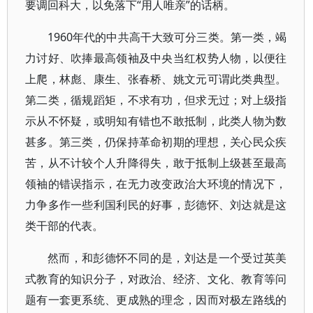
要调回科大，以免落下“用人唯亲”的话柄。
1960年代的中共高干大致可分三类。第一类，竭
力讨好、吹捧最高领袖及中央当红权势人物，以便往
上爬，林彪、康生、张春桥、姚文元可谓此类典型。
第二类，循规蹈矩，不求有功，但求无过；对上级指
示从不怀疑，或明知有错也不敢抵制，此类人物为数
甚多。第三类，仍保持革命初期的理想，关心民众疾
苦，从不计较个人升降得失，敢于抵制上级甚至最高
领袖的错误指示，在无力改变政治大环境的情况下，
力争多作一些利国利民的好事，彭德怀、刘达就是这
类干部的代表。
然而，和彭德怀不同的是，刘达是一个受过英美
式教育的知识分子，对政治、经济、文化、教育等问
题有一套更系统、更成熟的理念，因而对极左路线的