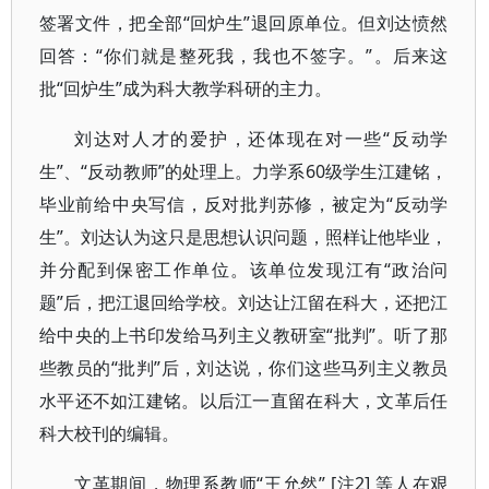
签署文件，把全部“回炉生”退回原单位。但刘达愤然
回答：“你们就是整死我，我也不签字。”。后来这
批“回炉生”成为科大教学科研的主力。
刘达对人才的爱护，还体现在对一些“反动学
生”、“反动教师”的处理上。力学系60级学生江建铭，
毕业前给中央写信，反对批判苏修，被定为“反动学
生”。刘达认为这只是思想认识问题，照样让他毕业，
并分配到保密工作单位。该单位发现江有“政治问
题”后，把江退回给学校。刘达让江留在科大，还把江
给中央的上书印发给马列主义教研室“批判”。听了那
些教员的“批判”后，刘达说，你们这些马列主义教员
水平还不如江建铭。以后江一直留在科大，文革后任
科大校刊的编辑。
文革期间，物理系教师“王允然” [注2] 等人在艰