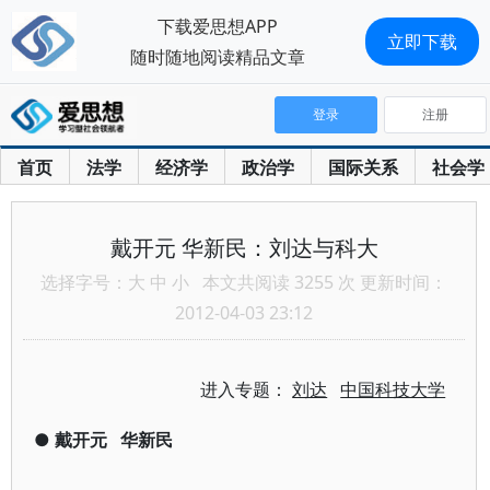
下载爱思想APP
立即下载
随时随地阅读精品文章
登录
注册
首页
法学
经济学
政治学
国际关系
社会学
戴开元 华新民：刘达与科大
选择字号：
大
中
小
本文共阅读 3255 次 更新时间：
2012-04-03 23:12
进入专题：
刘达
中国科技大学
●
戴开元
华新民