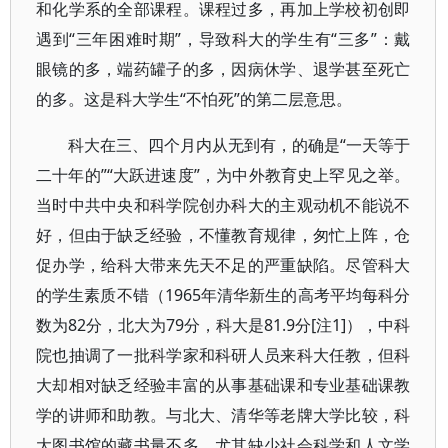
和化学系的全部课程。课程过多，再加上学校初创即
遇到“三年困难时期”，导致科大的学生有“三多”：戴
眼镜的多，端药罐子的多，因病休学、退学甚至死亡
的多。这是科大学生“不怕死”的第二层意思。
科大在三、四个月内从无到有，的确是“一天等于
二十年的”“大跃进速度”，为中外教育史上罕见之举。
当时中共中央和科学院创办科大的主观动机不能说不
好，但由于缺乏经验，不懂教育规律，匆忙上阵，仓
促办学，给科大带来先天不足的严重缺陷。尽管科大
的学生素质不错（1965年清华新生的高考平均每科分
数为82分，北大为79分，科大是81.9分[注1]），中科
院也抽调了一批科学家和科研人员来科大任教，但科
大却相对缺乏经验丰富的从事基础课和专业基础课教
学的讲师和助教。与北大、清华等老牌大学比较，科
大图书馆的藏书量不多，尤其缺少社会科学和人文学