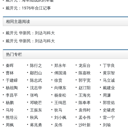
戴开元：1976年合江记事
相同主题阅读
戴开元 华新民：刘达与科大
戴开元 华新民：刘达与科大
热门专栏
秦晖
陈行之
郑永年
龙应台
丁学良
曹林
鄢烈山
傅国涌
陈嘉映
黄宗智
于建嵘
陈志武
徐贲
郭宇宽
马立诚
杨祖陶
沈志华
向继东
赵汀阳
戴建业
李昌平
张鸣
杨奎松
王海光
周濂
杨鹏
邓晓芒
王缉思
陈奉孝
郭世佑
马玲
王振东
狄马
袁伟时
史啸虎
熊培云
秋风
刘小枫
孟令伟
雷一宁
周枫
蒋兆勇
吴伟
沙叶新
刘瑜