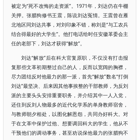
被定为“死不改悔的走资派”。1971年，刘达仍在牛棚
关押。张腊狗修书王震，陈说刘达冤情。王震曾在雁
北地区同刘达共事，对刘印象不错，称刘是“与工农兵
结合得最好的大学生”。他打电话给时任安徽革委会主
任的老部下，刘达才获得“解放”。
刘达“解放”后在科大官复原职，不仅没有打击报
复那些文革初期整过自己的人，反而以宽阔的胸襟，
尽力团结反对他最力的那一派，首先“解放”数名“打倒
刘达”最坚决、后来因其他事挨整的干部教师，为反刘
派的主要头头安排重要职务，并介绍其中一人入党，
还住到反刘人物最多的近代化学系的单身教师宿舍，
与教师朝夕相处，以图化解恩怨，共同办好科大。对
于在文革中保护过他、想要调回科大的学生，他从不
干预他们的调动事务，甚至劝说保他最力的张腊狗不