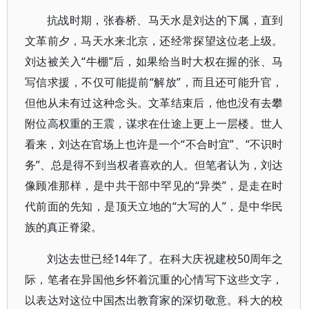
抗战时期，张春桥、马天水是刘达的下属，直到
文革前夕，马天水来北京，还经常探望这位老上级。
刘达被关入“牛棚”后，如果给当时大权在握的张、马
写信求援，不仅可能提前“解放”，而且还可能升官，
但他从未有过这种念头。文革结束后，他也没有去攀
附位高权重的王震，谋求在仕途上更上一层楼。世人
看来，刘达在官场上也许是一个“不合时宜”、“不识时
务”、总是得不到当权者喜欢的人。但笔者认为，刘达
像顾准那样，是中共干部中罕见的“异类”，是走在时
代前面的先知，是顶天立地的“大写的人”，是中华民
族的真正脊梁。
刘达去世已经14年了。在科大庆祝建校50周年之
际，笔者在异国他乡怀着沉重的心情写下这些文字，
以表达对这位中国杰出教育家的深切敬意。科大的校