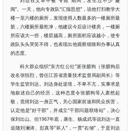
刘达在文革中被“专政”期间，发生过不少“趣
闻”。一天，他向专政队“汇报思想”，说他打扫教学大
楼一至六楼的厕所，发现使用人数最多的一楼厕所最
脏，六楼厕所最乾净，他建议今后设计楼房，一楼厕
所应该大一些，楼层越高，厕所面积应该越小，使专
政队头头哭笑不得，也表现出他观察细致和办事认真
的态度。
科大群众组织“东方红公社”派张腊狗（张腊狗后
改名张恒烈，曾任江苏省质量技术监督局副局长）等
学生监管刘达。刘达身处逆境，不卑不亢，实事求是
地叙述自己的经历，这种态度令张腊狗等人肃然起
敬，觉得刘达一身正气，关心国家前途和民众疾苦，
认定他是“好干部”，并成立“干部问题联络站”，决心
保刘出山。但1967年底，康生、杨成武等说刘达一直
追随刘澜涛、彭真等“坏人”，一贯“右倾”，于是刘达