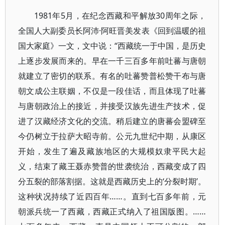
1981年5月，在纪念西藏和平解放30周年之际，
全国人大副委员长阿沛·阿旺晋美发表《回到温暖的祖
国大家庭》一文，文中说：“西藏统一于中国，是历史
上逐步发展而来的。早在一千三百多年前吐蕃与唐朝
就建立了密切的联系。有名的吐蕃赞普松赞干布与唐
朝文成公主联姻，不仅是一段佳话，而且体现了吐蕃
与唐朝政治上的接近，并接受汉族先进生产技术，促
进了汉藏经济文化的交流。稍后建立的唐蕃会盟碑至
今仍树立于拉萨大昭寺前。公元九世纪中期，从康区
开始，发生了遍及藏族地区的大规模奴隶平民大起
义，结束了藏王聂赤赞普的世袭统治，西藏变成了四
分五裂的部落割据。这就是西藏历史上的‘分裂时期’。
这种状况持续了近四百年……。直到七百多年前，元
朝派兵统一了西藏，西藏正式纳入了祖国版图。……