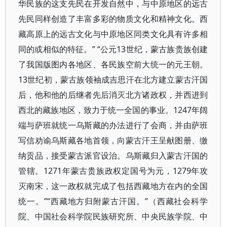
华民族的这支先民在开发自然中，与中原地区的远古
先民同样创造了丰富多彩的物质文化和精神文化。西
藏高原上的远古文化与中原地区同类文化具有许多相
同的或相似的特征。” “公元13世纪，蒙古族贵族创建
了我国版图内各地区、各民族空前大统一的元王朝。
13世纪初，蒙古族领袖成吉思汗在北方建立蒙古汗国
后，他和他的后继者先后消灭北方诸政权，并西进到
西北的藏族地区，致力于统一全国的事业。1247年阔
端与萨班就统一乌斯藏的办法进行了会商，并由萨班
写信劝谕乌斯藏各地首领，向蒙古汗王呈献图册、缴
纳贡品，接受蒙古派官设治。乌斯藏归入蒙古汗国的
管辖。1271年蒙古贵族政权定国号为元，1279年攻
灭南宋，这一政权就完成了包括西藏地方在内的全国
统一。”“西藏地方归附蒙古汗国。”（西藏社会科学
院、中国社会科学院民族研究所、中央民族学院、中