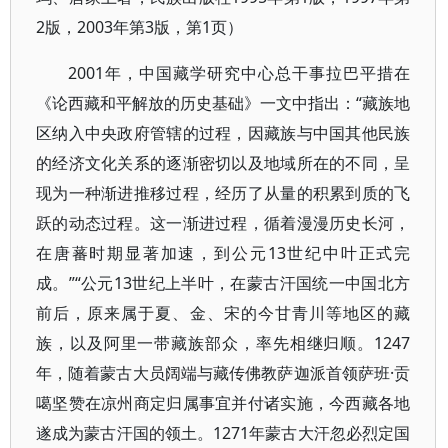
2版，2003年第3版，第1页）
2001年，中国藏学研究中心总干事拉巴平措在
《论西藏和平解放的历史基础》一文中指出：“藏族地
区纳入中央政府管辖的过程，因藏族与中国其他民族
的经济文化关系的逐渐密切以及地域所在的不同，呈
现为一种渐进推移过程，经历了从量的积累到质的飞
跃的动态过程。这一渐进过程，循着漫漫历史长河，
在唐蕃时期显著加速，到公元13世纪中叶正式完
成。”“公元13世纪上半叶，在蒙古汗国统一中国北方
前后，原来属于夏、金、宋的今甘青川等地区的藏
族，以及阿里一带藏族部众，率先相继归顺。1247
年，随着蒙古大员阔端与藏传佛教萨迦派首领萨班·贡
噶坚赞在凉州商定归属事宜并付诸实施，今西藏各地
遂成为蒙古汗国的领土。1271年蒙古大汗忽必烈定国