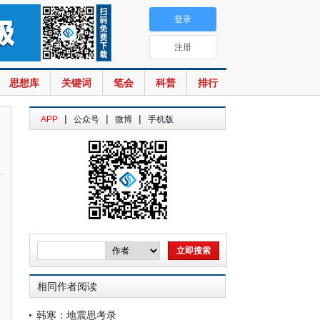
登录
注册
思想库
关键词
笔会
科普
排行
|
|
|
APP
公众号
微博
手机版
相同作者阅读
韩寒：地震思考录