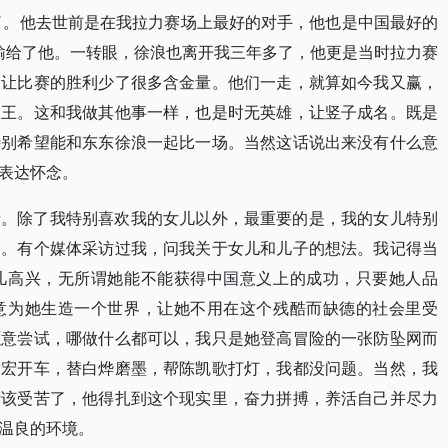
世了。他去世前是在我拉力赛场上最好的对手，他也是中国最好的
0年输给了他。一转眼，徐浪也离开我三年多了，他更是当时拉力赛
们让比赛的胜利少了很多含金量。他们一走，就算如今我又赢，
大王。这和我做其他事一样，也是时无英雄，让竖子成名。既是
特别希望能和东东徐浪一起比一场。当然这话说出来没有什么意
表达怀念。
亲。除了我特别喜欢我的女儿以外，最重要的是，我的女儿特别
爸。有个媒体采访过我，问我关于女儿和儿子的想法。我记得当
儿高兴，无所谓她能不能获得中国意义上的成功，只要她人品
意为她生造一个世界，让她不用在这个残酷而缺德的社会里受
愿意尝试，哪做什么都可以，我只是她登高冒险的一张防坠网而
彦宏开车，替白烨磨墨，帮陈凯歌打灯，我都没问题。当然，我
活该受苦了，他得扎到这个现实里，奋力拼搏，养活自己并尽力
温良的环境。