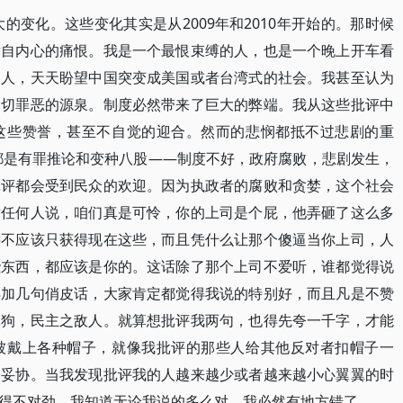
大的变化。这些变化其实是从2009年和2010年开始的。那时候
发自内心的痛恨。我是一个最恨束缚的人，也是一个晚上开车看
的人，天天盼望中国突变成美国或者台湾式的社会。我甚至认为
一切罪恶的源泉。制度必然带来了巨大的弊端。我从这些批评中
这些赞誉，甚至不自觉的迎合。然而的悲悯都抵不过悲剧的重
乎都是有罪推论和变种八股——制度不好，政府腐败，悲剧发生，
批评都会受到民众的欢迎。因为执政者的腐败和贪婪，这个社会
对任何人说，咱们真是可怜，你的上司是个屁，他弄砸了这么多
远不应该只获得现在这些，而且凭什么让那个傻逼当你上司，人
些东西，都应该是你的。这话除了那个上司不爱听，谁都觉得说
再加几句俏皮话，大家肯定都觉得我说的特别好，而且凡是不赞
走狗，民主之敌人。就算想批评我两句，也得先夸一千字，才能
被戴上各种帽子，就像我批评的那些人给其他反对者扣帽子一
和妥协。当我发现批评我的人越来越少或者越来越小心翼翼的时
得不对劲，我知道无论我说的多么对，我必然有地方错了。