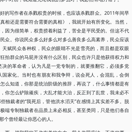
好的写作者在杀戮权贵的时候，也应该杀戮群众。2011年间早
要真相还是需要符合需要的真相》，我就开始有所变化。当然，
贵，因为很简单，权贵捞着利益了，苦全是平民受的。但这不代
好民众。你说民众多么好多么对多么善良多么高素养，民众应该
，天赋民众各种权，民众的眼睛不光是雪亮的，而且都是双眼
前狂拍群众的马屁并没有什么区别，民众也许只是他获得权力和
坚决的革命者，认为凡是一党专制的，就要推翻它，必须多党
队国家化。当时也有朋友和我争辩，说会死人，会混乱，会倒
过怎么知道，你那是统治阶级的推辞，再说了，什么事情都是有
点，你怎么铲除顽疾，大乱才能大治，反正到了乱世，我未必不
些独裁者的“我死后，管他洪水滔天”在感情上其实差不多。脱
的极端专制独裁者在品质上未必相反，甚至类同，只是他们各自
那个曾经最让你恶心的人。