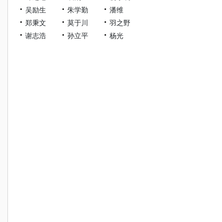
吴励生
朱学勤
潘维
郑秉文
莫于川
羽之野
谢志浩
孙立平
杨光