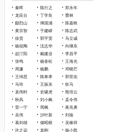
秦晖
陈行之
郑永年
龙应台
丁学良
曹林
鄢烈山
傅国涌
陈嘉映
黄宗智
于建嵘
陈志武
徐贲
郭宇宽
马立诚
杨祖陶
沈志华
向继东
赵汀阳
戴建业
李昌平
张鸣
杨奎松
王海光
周濂
杨鹏
邓晓芒
王缉思
陈奉孝
郭世佑
马玲
王振东
狄马
袁伟时
史啸虎
熊培云
秋风
刘小枫
孟令伟
雷一宁
周枫
蒋兆勇
吴伟
沙叶新
刘瑜
葛剑雄
储昭根
吴稼祥
许之远
袁刚
杨小凯