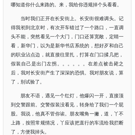
哪知道你什么来路的。来，我给你违规掉个头看看。
当时我们正开在长安街上。长安街很难调头。记
得我初到北京时，有次开车错过了一个路口，一直调
头不能，突然看见一个大门，门口还算宽敞，定睛一
看，新华门，以为是新华书店系统的，想好歹和自己
的职业沾点边，就直接往里扎，打算在门口揉几把，
假装自己是出门左拐。。。。。。在差点被击毙之
后，我对长安街产生了深深的恐惧。我对朋友说，算
了，别试验了。
朋友不语，遇见一个红灯，他爆闪一开，直接顶
到交警跟前。交警假装没看见，转身给了我们一个屁
股。我说，他真不管你诶。朋友嘴角一撇，道，丫不
上路，按照常规情况，丫应该把直行的车流给我拦断
了，方便我掉头。