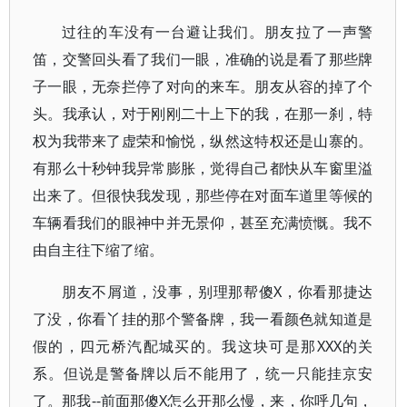
过往的车没有一台避让我们。朋友拉了一声警
笛，交警回头看了我们一眼，准确的说是看了那些牌
子一眼，无奈拦停了对向的来车。朋友从容的掉了个
头。我承认，对于刚刚二十上下的我，在那一刹，特
权为我带来了虚荣和愉悦，纵然这特权还是山寨的。
有那么十秒钟我异常膨胀，觉得自己都快从车窗里溢
出来了。但很快我发现，那些停在对面车道里等候的
车辆看我们的眼神中并无景仰，甚至充满愤慨。我不
由自主往下缩了缩。
朋友不屑道，没事，别理那帮傻X，你看那捷达
了没，你看丫挂的那个警备牌，我一看颜色就知道是
假的，四元桥汽配城买的。我这块可是那XXX的关
系。但说是警备牌以后不能用了，统一只能挂京安
了。那我--前面那傻X怎么开那么慢，来，你呼几句，