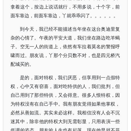
拿着这个，按边上说话就行，不用多说，十个字，前
面车靠边，前面车靠边，丫就乖乖闪了。。。。。。
到今天，我已经不能描述当年坐在这台奥迪里复
杂的心情了。午夜的平安大道，我们坐在路边吃羊蝎
子。空无一人的街道上，依然有车拉着莫名的警报呼
啸而过。朋友说，丫那个分贝数不对，也是四元桥汽
配城买的。
是的，面对特权，我们厌恶，但享用到一点假特
权，心中又有窃喜，面对吃特供的人，我们批判，但
自己用到了那些特供，又会得意。很多人恨特权，因
为特权没有在自己手中。我有朋友觉得如果他掌权，
必然从善如流。其实未必这样。我相信没有人会不沉
迷其中，除非他的特权大到无需彰显，只用表演一些
低调的姿态。朋友的人生也有起落，现在他早就不开