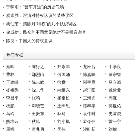
宁稼雨：“警车开道”的历史气场
虞崇胜：澄清对特权认识的某些误区
胡仙芝：清除对“特权”的几个认识误区
储成仿：民众的不同意见绝对不是噪音杂音
陈良：中国人的特权意识
热门专栏
秦晖
陈行之
郑永年
龙应台
丁学良
曹林
鄢烈山
傅国涌
陈嘉映
黄宗智
于建嵘
陈志武
徐贲
郭宇宽
马立诚
杨祖陶
沈志华
向继东
赵汀阳
戴建业
李昌平
张鸣
杨奎松
王海光
周濂
杨鹏
邓晓芒
王缉思
陈奉孝
郭世佑
马玲
王振东
狄马
袁伟时
史啸虎
熊培云
秋风
刘小枫
孟令伟
雷一宁
周枫
蒋兆勇
吴伟
沙叶新
刘瑜