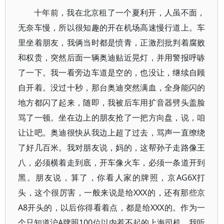
十年前，我在北京租了一个夏利开，人虽不面，
无奈车慢，所以很知趣的开在机场高速慢行道上。车
里坐着朋友，我俩当时都是愤青，正激烈批判着腐败
和权贵，突然后面一辆奥迪贴近晃灯，并用警报呼哧
了一下。我一看旁边车道是空的，也没让，继续自顾
自开着。没过十秒，那台奥迪突然满血，全身能闪的
地方都闪了起来，随即，我被后车用扩音器劈头盖脸
骂了一顿。坐在边上的朋友抢了一把方向盘，说，咱
让让吧。奥迪很快从我边上超了过去，骂声一直缭绕
了好几百米。我对朋友说，妈的，这帮孙子走路像王
八，必须横着走到底，开车像火车，必须一条道开到
黑。朋友说，算了，你看人家的牌照，京AG6X打
头，这个很厉害，一般来说是给XXX的，还有那些京
A8开头的，以后你得看着点，都是给XXX的。作为一
个只知道沪A牌照100位以内惹不起的上海司机，我听