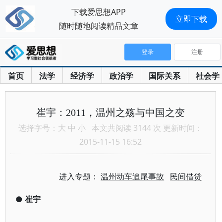
下载爱思想APP
立即下载
随时随地阅读精品文章
登录
注册
首页
法学
经济学
政治学
国际关系
社会学
崔宇：2011，温州之殇与中国之变
选择字号：
大
中
小
本文共阅读 3144 次 更新时间：
2015-11-15 16:52
进入专题：
温州动车追尾事故
民间借贷
●
崔宇