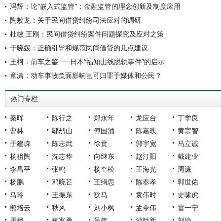
冯辉：论“嵌入式监管”：金融监管的理念创新及制度应用
陶蛟龙：关于民间借贷纠纷司法应对的调研
杜敏 王刚：民间借贷纠纷案件问题探究及应对之策
于晓媛：正确引导和规范民间借贷的几点建议
王柯：前车之鉴--—日本“福知山线脱轨事件”的启示
童潇：动车事故负面影响岂可归罪于媒体和公民？
热门专栏
秦晖
陈行之
郑永年
龙应台
丁学良
曹林
鄢烈山
傅国涌
陈嘉映
黄宗智
于建嵘
陈志武
徐贲
郭宇宽
马立诚
杨祖陶
沈志华
向继东
赵汀阳
戴建业
李昌平
张鸣
杨奎松
王海光
周濂
杨鹏
邓晓芒
王缉思
陈奉孝
郭世佑
马玲
王振东
狄马
袁伟时
史啸虎
熊培云
秋风
刘小枫
孟令伟
雷一宁
周枫
蒋兆勇
吴伟
沙叶新
刘瑜