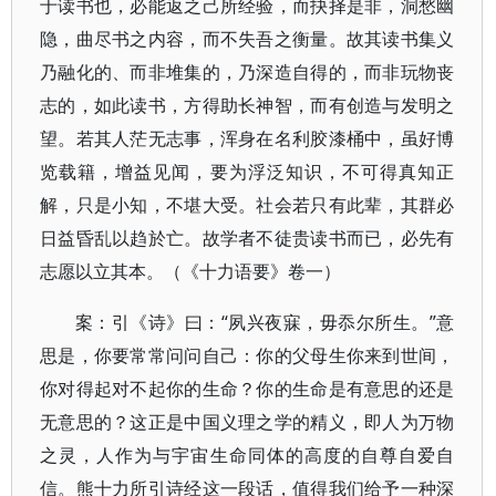
于读书也，必能返之己所经验，而抉择是非，洞愁幽
隐，曲尽书之内容，而不失吾之衡量。故其读书集义
乃融化的、而非堆集的，乃深造自得的，而非玩物丧
志的，如此读书，方得助长神智，而有创造与发明之
望。若其人茫无志事，浑身在名利胶漆桶中，虽好博
览载籍，增益见闻，要为浮泛知识，不可得真知正
解，只是小知，不堪大受。社会若只有此辈，其群必
日益昏乱以趋於亡。故学者不徒贵读书而已，必先有
志愿以立其本。（《十力语要》卷一）
案：引《诗》曰：“夙兴夜寐，毋忝尔所生。”意
思是，你要常常问问自己：你的父母生你来到世间，
你对得起对不起你的生命？你的生命是有意思的还是
无意思的？这正是中国义理之学的精义，即人为万物
之灵，人作为与宇宙生命同体的高度的自尊自爱自
信。熊十力所引诗经这一段话，值得我们给予一种深