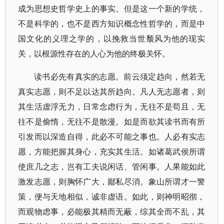
成为思想史哲学史上的事实。但是这一个新的学统，
不是科学的，也不是西方知识概念性哲学的，而是中
国文化的义理之学的，以挽救当世颓风为他的现实
关，以根源性存在的人心为他的终极关怀。
读书必先有真实的志愿。前云须定趋向，然若无
真实志愿，则不足以达其所趋向。凡人无志愿者，则
其生活虚浮无力，日常念虑行为，无往不是苟且，无
往不是偷惰，无往不是散漫。如是而欲其读书而有所
引发而以深造自得，此必不可能之事也。人必有实志
愿，方能把握其身心，充实其生活。如诸葛武侯所谓
使庶几之志，岂有工夫说闲话、管闲事。人果能如此
激发志愿，则胸怀广大，鄙私尽消。象山所谓才一警
策，便与天地相似，诚非虚语。如此，则神明昭彻，
而观物虑事，必能极其精而无蔽，综其全而不乱，其