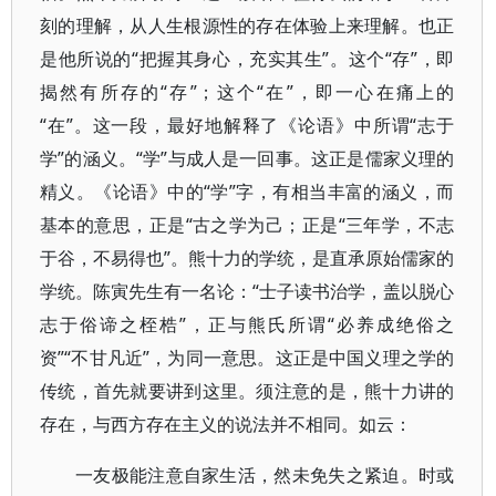
刻的理解，从人生根源性的存在体验上来理解。也正
是他所说的“把握其身心，充实其生”。这个“存”，即
揭然有所存的“存”；这个“在”，即一心在痛上的
“在”。这一段，最好地解释了《论语》中所谓“志于
学”的涵义。“学”与成人是一回事。这正是儒家义理的
精义。《论语》中的“学”字，有相当丰富的涵义，而
基本的意思，正是“古之学为己；正是“三年学，不志
于谷，不易得也”。熊十力的学统，是直承原始儒家的
学统。陈寅先生有一名论：“士子读书治学，盖以脱心
志于俗谛之桎梏”，正与熊氏所谓“必养成绝俗之
资”“不甘凡近”，为同一意思。这正是中国义理之学的
传统，首先就要讲到这里。须注意的是，熊十力讲的
存在，与西方存在主义的说法并不相同。如云：
一友极能注意自家生活，然未免失之紧迫。时或