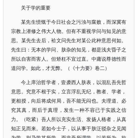
关于学的重要
某先生愤慨于今日社会之污浊与腐败，而深冀有
宗教上潜修之伟大人物。但有不重视学问与知见的意
思。某先生去后，袷文问先生对某公此种意思何如。
先生曰：无本的学问、肤杂的知见，都是浅夫昏子之
所以自害而害人。但矫枉不宜过直。中庸说尊德性而
道问学。如此，才无弊。（《十力要》卷二）
今上庠治哲学者，壹袭西人肤表，以混乱吾先哲
意思。究意不根于实，立言浮乱无纪，教者、学者，
更相授，向后将成何局，吾不能无闷也。夫理道、必
究其真，而后于真理，发生一种不容已于实践之信
力。（吃紧）吾人所以充实生活、发扬人格者，从真
知正见而来。若如今士子，以从事于肤泛驳杂之见闻
为学，则乃学其所学、而非吾所谓学。以若所为，欲