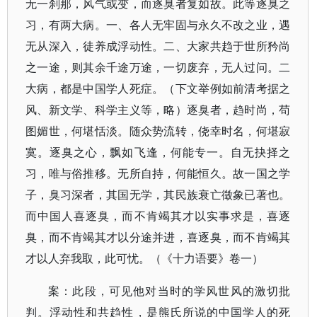
无一刹那，风气或变，而逐臭者复如故。此等逐臭之
习，有两大病。一、各人无牢固与永久不改之业，遇
无从深入，徒养成浮动性。二、大家共趋于世所矜尚
之一途，则其余千途万途，一切废弃，无人过问。二
大病，都是中国学人死症。（下文举例如前清考据之
风、新文学、科学主义等，略）逐臭者，趋时尚，苟
图媚世，何堪恬淡。随众势流转，侥幸时名，何堪寂
寞。逐臭之心，飘如飞逢，何能专一。自无抉择之
习，唯与俗推移。无所自持，何能恒久。故一国之学
子，臭习深者，其国无学，其民族衰亡徵象已著也。
而中国人喜逐臭，而不肯竭其才以实事求是，喜逐
臭，而不肯竭其才以分途并进，喜逐臭，而不肯竭其
才以人弃我取，此可忧。（《十力语要》卷一）
案：此段，可见他对当时的学风世风的激切批
判。浮动性和共趋性，是熊氏所说的中国学人的死