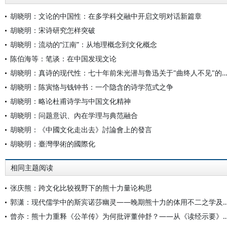
胡晓明：文论的中国性：在多学科交融中开启文明对话新篇章
胡晓明：宋诗研究怎样突破
胡晓明：流动的“江南”：从地理概念到文化概念
陈伯海等：笔谈：在中国发现文论
胡晓明：真诗的现代性：七十年前朱光潜与鲁迅关于"曲终人不见"的争论
胡晓明：陈寅恪与钱钟书：一个隐含的诗学范式之争
胡晓明：略论杜甫诗学与中国文化精神
胡晓明：问题意识、內在学理与典范融合
胡晓明：《中國文化走出去》討論會上的發言
胡晓明：臺灣學術的國際化
相同主题阅读
张庆熊：跨文化比较视野下的熊十力量论构思
郭潇：现代儒学中的斯宾诺莎幽灵——晚期熊十力的体
曾亦：熊十力重释《公羊传》为何批评董仲舒？——从《读