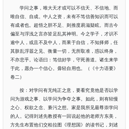
学问之事，唯大天才或可以不信天、不信地、而
唯自信、自成。中人之资，未有不笃信善知识而可以
有成者也。超悟之胆不足、则推度易滋疑眩。而古今
偏至与浮浅之言亦皆足乱其神明。今之学子，才识不
逾中人，或且不及中人，而果于自信，不知择师，任
其肤乱浮嚣之见、衡量一切，无所取准，惑以终身，
不亦悲乎。论语曰：笃信好学，守死善道。诸生来学
于此，愿办一个信心。毋轻自用也。（《十力语要》
卷二）
按：对学问有无纯正之意，要看究竟他是否以学
问为游戏之事、以学问为争夺之事。如此，则有轻慢
之心、权欲之念、亵污之想。家是我所见最尊崇学问
的人。记得刘述先教授有一回说起他的老师方东美，
方先生布置他们交柏拉图《理想国》的读书记，刘述