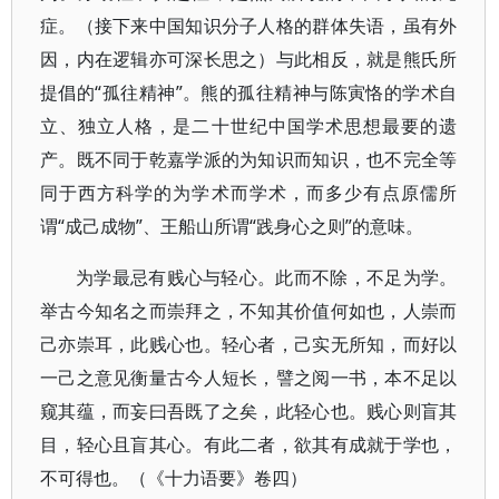
症。（接下来中国知识分子人格的群体失语，虽有外
因，内在逻辑亦可深长思之）与此相反，就是熊氏所
提倡的“孤往精神”。熊的孤往精神与陈寅恪的学术自
立、独立人格，是二十世纪中国学术思想最要的遗
产。既不同于乾嘉学派的为知识而知识，也不完全等
同于西方科学的为学术而学术，而多少有点原儒所
谓“成己成物”、王船山所谓“践身心之则”的意味。
为学最忌有贱心与轻心。此而不除，不足为学。
举古今知名之而崇拜之，不知其价值何如也，人崇而
己亦崇耳，此贱心也。轻心者，己实无所知，而好以
一己之意见衡量古今人短长，譬之阅一书，本不足以
窥其蕴，而妄曰吾既了之矣，此轻心也。贱心则盲其
目，轻心且盲其心。有此二者，欲其有成就于学也，
不可得也。（《十力语要》卷四）