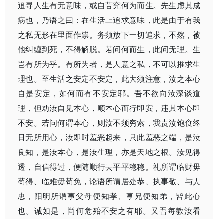
追寻人生有无意味，或自苦究何为而生。先生虑其成
病也，乃语之曰：在生活上追求意味，此是由于有我
之私无形在里面作祟。务须放下一切追求，不然，被
他纠缠到死，不得解脱。若问何而生，此问无理。生
岂有所为乎。有所为者，是人意之私，不可以推求生
理也。至生活之安定不安定，此大须注意，汝之本心
自是安定，如何而有不安定耶。吾不欲向汝深谈道
理，但劝汝自见本心，顺本心而行即安，违其本心即
不安。若问何谓本心，则汝不须穷索，我责汝饱食终
日无所用心，汝即时羞恶起来，只此羞恶之端，是汝
良知，是汝本心，是汝生理，亦是天地之根。汝见得
透，自信得过，便随顺行去平平稳稳。礼所谓临财毋
苟得、临难毋苟免，论语所谓居处恭、执事敬、与人
忠，阳明所谓事父母便知孝、事兄便知弟，皆此心
也。诚如是，尚何危殆不安之有耶。又吾每教汝看