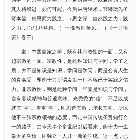
其人格增进，如何可能。今后讲明经术，宜潜玩先圣
贤本旨，精思而力践之。（思之深，自然践之力；践
之力，而思乃益精。）一挽当世颓风。（《十力语
要》卷三）
案：中国儒家之学，既有其宗教性的一面，又有
超宗教的一面。宗教性，是此种知识与学问，学了之
后，并不是知识是知识，学问是学问，而是会有人生
的真实受，即熊十力所谓发生一种不容已于实践之信
力。非宗教性，则是此种学问，毕竟是知识与学问，
自有客观精神与普遍意味。光秃秃的“信”，不足以成
就其“学”。看重“学”，即思造其微，理求其真。所以
他不主张宗教领袖的态度，而走中国传统圣贤知行合
一的路子。由今天半个多世纪以后看来，熊十力一生
最大的功绩，即独立一人开一新的学统。这一点，已