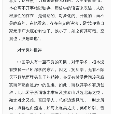
意义，这在熊十力看来是很无聊的。人生要做事情。
本心离不开事物以独存。用哲学的语言来表述，人的
根源性的存在，是健动的、对象化的、开显的，而不
是静寂的。在他看来，存在主义的讲法，是“汝便将自
家元来广大底心剥蚀了、狭小了，如之何其可哉。空
洞也，没趣味也”。
对学风的批评
中国学人有一至不良的习惯，对于学术，根本没
有抉择一己所愿学的东西。因之，於所学，无有不顾
天不顾地而埋头苦干的精神，亦无有甘受世间冷落寂
寞而沛然自足於中的生趣。如此，而欲其学术有所创
辟，此比孟子所谓缘木求鱼及挟泰山以超北海之类，
殆尤难之又难。吾国学人，总好追逐风气，一时之所
尚，则群起而趋途，如海上逐臭之夫，莫名所以。曾