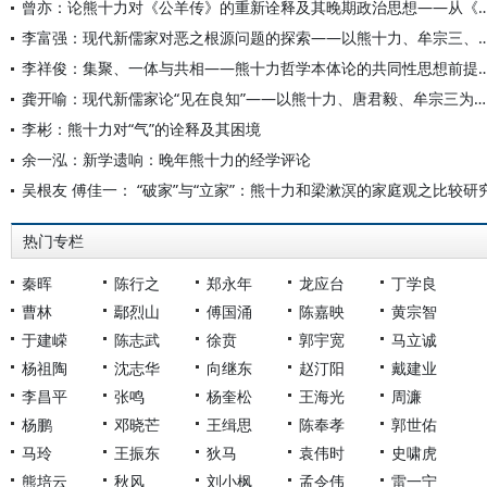
曾亦：论熊十力对《公羊传》的重新诠释及其晚期政治思想——从
李富强：现代新儒家对恶之根源问题的探索——以熊十力、
李祥俊：集聚、一体与共相——熊十力哲学本体论的
龚开喻：现代新儒家论“见在良知”——以熊十力、唐君毅、牟宗三为中心
李彬：熊十力对“气”的诠释及其困境
余一泓：新学遗响：晚年熊十力的经学评论
吴根友 傅佳一： “破家”与“立家”：熊十力和梁漱溟的家庭观之比较研
热门专栏
秦晖
陈行之
郑永年
龙应台
丁学良
曹林
鄢烈山
傅国涌
陈嘉映
黄宗智
于建嵘
陈志武
徐贲
郭宇宽
马立诚
杨祖陶
沈志华
向继东
赵汀阳
戴建业
李昌平
张鸣
杨奎松
王海光
周濂
杨鹏
邓晓芒
王缉思
陈奉孝
郭世佑
马玲
王振东
狄马
袁伟时
史啸虎
熊培云
秋风
刘小枫
孟令伟
雷一宁