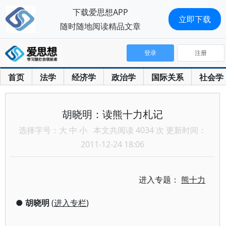
下载爱思想APP
立即下载
随时随地阅读精品文章
登录
注册
首页
法学
经济学
政治学
国际关系
社会学
胡晓明：读熊十力札记
选择字号：
大
中
小
本文共阅读 4034 次 更新时间：
2011-12-24 18:06
进入专题：
熊十力
●
胡晓明
(
进入专栏
)