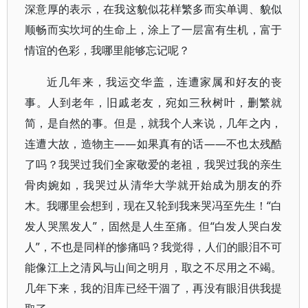
深意厚的表示，在我这貌似花样繁多而实单调、貌似
顺畅而实坎坷的生命上，涂上了一层富有生机，富于
情谊的色彩，我哪里能够忘记呢？
近几年来，我运交华盖，连遭家属和好友的丧
事。人到老年，旧戚老友，宛如三秋树叶，删繁就
简，是自然的事。但是，就我个人来说，几年之内，
连遭大故，造物主——如果真有的话——不也太残酷
了吗？我哭过我们全家敬爱的老祖，我哭过我的亲生
骨肉婉如，我哭过从清华大学就开始成为朋友的乔
木。我哪里会想到，现在又轮到我来哭冯至先生！“白
发人哭黑发人”，固然是人生至痛。但“白发人哭白发
人”，不也是同样的惨痛吗？我觉得，人们的眼泪不可
能像江上之清风与山间之明月，取之不尽用之不竭。
几年下来，我的泪库已经干涸了，再没有眼泪供我提