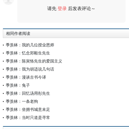
请先
登录
后发表评论～
评论
相同作者阅读
季羡林：我的几位授业恩师
季羡林：忆念郑毅生先生
季羡林：陈寅恪先生的爱国主义
季羡林：我为胡适说几句话
季羡林：漫谈古书今译
季羡林：兔子
季羡林：回忆汤用彤先生
季羡林：一条老狗
季羡林：坐拥书城意未足
季羡林：当时只道是寻常