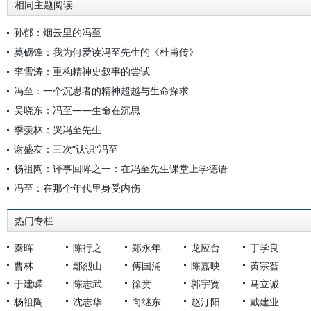
相同主题阅读
孙郁：烟云里的冯至
莫砺锋：我为何爱读冯至先生的《杜甫传》
李雪涛：重构精神史叙事的尝试
冯至：一个沉思者的精神超越与生命探求
吴晓东：冯至——生命在沉思
季羡林：哭冯至先生
谢盛友：三次“认识”冯至
杨祖陶：译事回眸之一：在冯至先生课堂上学德语
冯至：在那个年代里身受内伤
热门专栏
秦晖
陈行之
郑永年
龙应台
丁学良
曹林
鄢烈山
傅国涌
陈嘉映
黄宗智
于建嵘
陈志武
徐贲
郭宇宽
马立诚
杨祖陶
沈志华
向继东
赵汀阳
戴建业