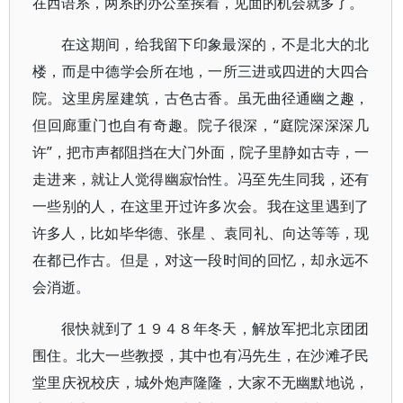
在西语系，两系的办公室挨着，见面的机会就多了。
在这期间，给我留下印象最深的，不是北大的北
楼，而是中德学会所在地，一所三进或四进的大四合
院。这里房屋建筑，古色古香。虽无曲径通幽之趣，
但回廊重门也自有奇趣。院子很深，“庭院深深深几
许”，把市声都阻挡在大门外面，院子里静如古寺，一
走进来，就让人觉得幽寂怡性。冯至先生同我，还有
一些别的人，在这里开过许多次会。我在这里遇到了
许多人，比如毕华德、张星 、袁同礼、向达等等，现
在都已作古。但是，对这一段时间的回忆，却永远不
会消逝。
很快就到了１９４８年冬天，解放军把北京团团
围住。北大一些教授，其中也有冯先生，在沙滩孑民
堂里庆祝校庆，城外炮声隆隆，大家不无幽默地说，