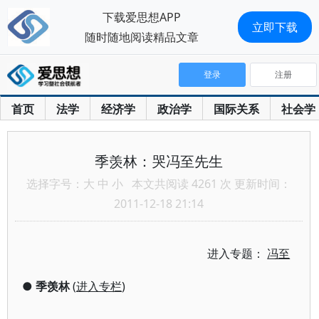
下载爱思想APP
立即下载
随时随地阅读精品文章
登录
注册
首页
法学
经济学
政治学
国际关系
社会学
季羡林：哭冯至先生
选择字号：
大
中
小
本文共阅读 4261 次 更新时间：
2011-12-18 21:14
进入专题：
冯至
●
季羡林
(
进入专栏
)