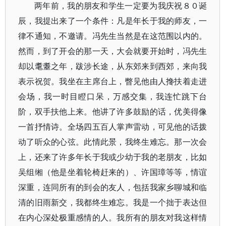
两年前，我的朋友和学生一定要为我庆祝８０诞
辰，我提出来了一个条件：凡是年长于我的师友，一
律不通知，不邀请。冯先生当然是在这范围以内的。
然而，到了开会的那一天，大会就要开始时，冯先生
却以耄耋之年，跋涉长途，从东郊来到西郊，来向我
表示祝贺。我坐在主席台上，瞥见他由人搀扶着走进
会场，我一时目瞪口呆，万感交集，我连忙跳下台
阶，双手扶他上来。他讲了许多鼓励的话，优美得像
一首抒情诗。全场四五百人掌声雷动，可见他的话拨
动了听众的心弦。此情此景，我终生难忘。那一次会
上，还来了许多年长于我或少幼于我的老朋友，比如
吴组缃（他是坐着轮椅赶来的）、许国璋等等，情谊
深重，连同所有的到会的友人，包括我家乡聊城和临
清的旧雨新交，我都终生难忘。我是一个拙于表达但
在内心深处极重感情的人。我所有的朋友对我这样情