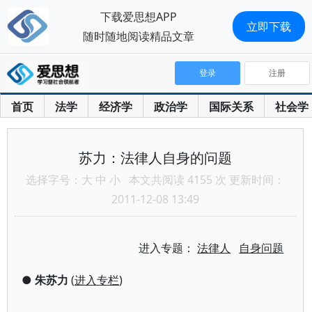
下载爱思想APP
立即下载
随时随地阅读精品文章
登录
注册
首页
法学
经济学
政治学
国际关系
社会学
苏力：法律人自身的问题
选择字号：
大
中
小
本文共阅读 4155 次 更新时间：
2011-12-08 13:49
进入专题：
法律人
自身问题
●
朱苏力
(
进入专栏
)