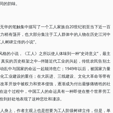
同的韵味。
无华的笔触集中描写了一个工人家族自20世纪初至当下近一百
笔力稍有荡开，也大部分集注于工人群体中的人物在历史江河中
工人树碑立传的小说”。
风格的小说，《工人》之所以使人体味到一种“史诗意义”，最主
真实的历史框架之中--伴随近代工业的兴起，传统农民告别土
动乱中与国家的命运一起颠沛危亡；1949年以后，被国家力量
代化工业建设的重任；在大跃进、三线建设、文化大革命等带有
在改革开放中被权力和资本侵蚀，逐渐成为付出最惨痛牺牲的社
，在这个过程中，中国工人的命运具有一种即使在整个世界劳工
恰到好处地表现了这种悲壮和凄凉。
工人身上，作者主观上也是想要为工人阶级树碑立传，但是，单