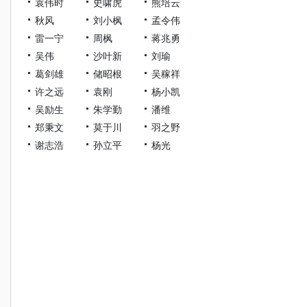
袁伟时
史啸虎
熊培云
秋风
刘小枫
孟令伟
雷一宁
周枫
蒋兆勇
吴伟
沙叶新
刘瑜
葛剑雄
储昭根
吴稼祥
许之远
袁刚
杨小凯
吴励生
朱学勤
潘维
郑秉文
莫于川
羽之野
谢志浩
孙立平
杨光