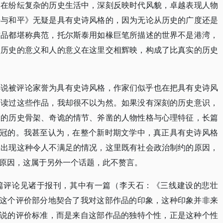
：在纷纭复杂的历史生活中，深刻反映时代风貌，卓越表现人物
争与和平》无疑是具有史诗风格的，因为无论从历史的广度还是
作品都堪称典范，托尔斯泰用如椽巨笔所描述的世界不是港湾，
，历史的意义和人的意义在这里交相辉映，构成了比真实的历史
小说被评论家誉为具有史诗风格，作家们似乎也在把具有史诗风
而读过这些作品，我却很不以为然。如果没有深刻的历史意识，
洞的历史骨架、奇诡的情节、斧凿的人物性格与心理特征，长篇
桂冠的。我甚至认为，在整个新时期文学中，真正具有史诗风格
会出现这种令人不满足的情况，这里既有社会政治制约的原因，
原因，这属于另外一个话题，此不赘言。
篇评论见诸于报刊，其中有一篇（李天石：《三线建设的悲壮
，这个评价部分地契合了我对这部作品的印象，这种印象并非来
小说的评价标准，而是来自这部作品的独特个性，正是这种个性