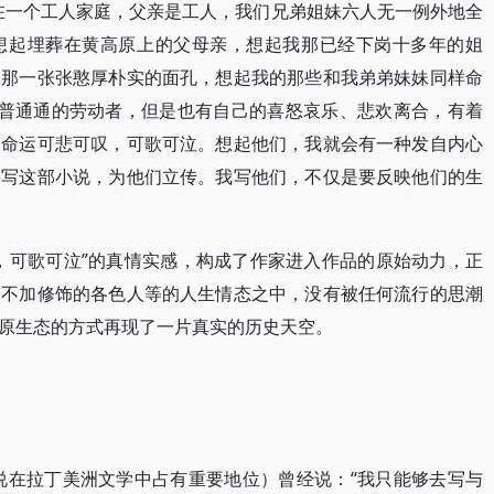
在一个工人家庭，父亲是工人，我们兄弟姐妹六人无一例外地全
想起埋葬在黄高原上的父母亲，想起我那已经下岗十多年的姐
们那一张张憨厚朴实的面孔，想起我的那些和我弟弟妹妹同样命
普普通通的劳动者，但是也有自己的喜怒哀乐、悲欢离合，有着
的命运可悲可叹，可歌可泣。想起他们，我就会有一种发自内心
要写这部小说，为他们立传。我写他们，不仅是要反映他们的生
，可歌可泣”的真情实感，构成了作家进入作品的原始动力，正
了不加修饰的各色人等的人生情态之中，没有被任何流行的思潮
原生态的方式再现了一片真实的历史天空。
说在拉丁美洲文学中占有重要地位）曾经说：“我只能够去写与