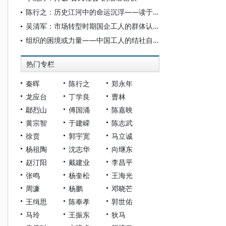
陈行之：历史江河中的命运沉浮——读于泽俊长篇小说《工人》断想
吴清军：市场转型时期国企工人的群体认同与阶级意识
组织的困境或力量——中国工人的结社自由和集体谈判权利
热门专栏
秦晖
陈行之
郑永年
龙应台
丁学良
曹林
鄢烈山
傅国涌
陈嘉映
黄宗智
于建嵘
陈志武
徐贲
郭宇宽
马立诚
杨祖陶
沈志华
向继东
赵汀阳
戴建业
李昌平
张鸣
杨奎松
王海光
周濂
杨鹏
邓晓芒
王缉思
陈奉孝
郭世佑
马玲
王振东
狄马