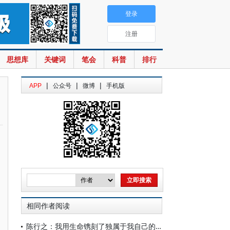
登录
注册
思想库
关键词
笔会
科普
排行
|
|
|
APP
公众号
微博
手机版
相同作者阅读
陈行之：我用生命镌刻了独属于我自己的碑文