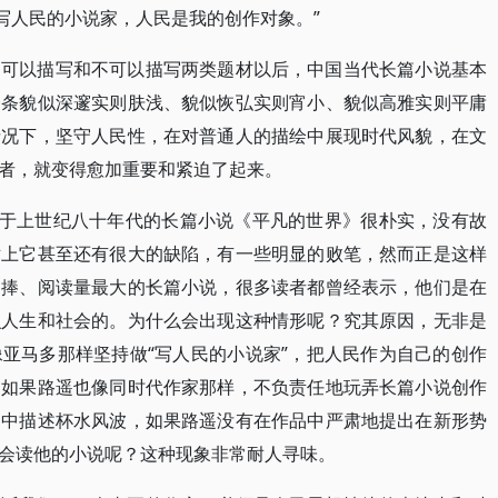
写人民的小说家，人民是我的创作对象。”
为可以描写和不可以描写两类题材以后，中国当代长篇小说基本
一条貌似深邃实则肤浅、貌似恢弘实则宵小、貌似高雅实则平庸
情况下，坚守人民性，在对普通人的描绘中展现时代风貌，在文
者，就变得愈加重要和紧迫了起来。
作于上世纪八十年代的长篇小说《平凡的世界》很朴实，没有故
术上它甚至还有很大的缺陷，有一些明显的败笔，然而正是这样
追捧、阅读量最大的长篇小说，很多读者都曾经表示，他们是在
识人生和社会的。为什么会出现这种情形呢？究其原因，无非是
亚马多那样坚持做“写人民的小说家”，把人民作为自己的创作
。如果路遥也像同时代作家那样，不负责任地玩弄长篇小说创作
品中描述杯水风波，如果路遥没有在作品中严肃地提出在新形势
会读他的小说呢？这种现象非常耐人寻味。