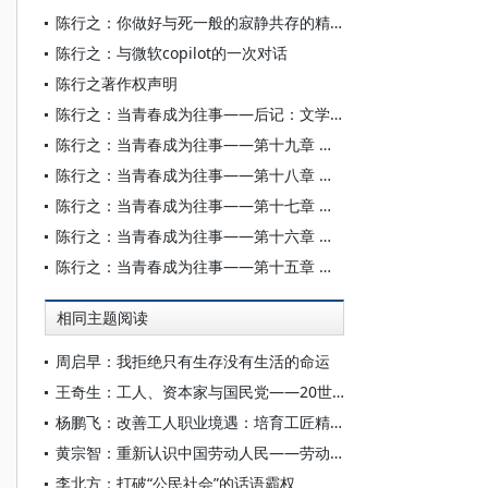
陈行之：你做好与死一般的寂静共存的精神准备了吗？
陈行之：与微软copilot的一次对话
陈行之著作权声明
陈行之：当青春成为往事——后记：文学应当有一条哲学的通道
陈行之：当青春成为往事——第十九章 黄河照样流
陈行之：当青春成为往事——第十八章 祭诔
陈行之：当青春成为往事——第十七章 活着
陈行之：当青春成为往事——第十六章 汇入波涛
陈行之：当青春成为往事——第十五章 流血的心
相同主题阅读
周启早：我拒绝只有生存没有生活的命运
王奇生：工人、资本家与国民党——20世纪30年代一例劳资纠纷的个案分析
杨鹏飞：改善工人职业境遇：培育工匠精神的关键
黄宗智：重新认识中国劳动人民——劳动法规的历史演变与当前的非正规经济
李北方：打破“公民社会”的话语霸权