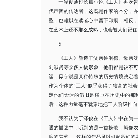
于泽俊通过长篇小说《工人》再次
代声音的传达者，这既是作家的本分，
坠，也难以在读者心中留下印痕，相反
在艺术上还不那么成熟，也会被人们记住
5
《工人》塑造了父亲鲁润德、母亲
刘淑贤等众多人物形象，他们都是被不
运，毋宁说是某种特殊的历史情境决定
作为个体的“工人”似乎获得了较高的社
定他们命运的仍旧是横亘在历史中的那
后，这种力量毫不犹豫地把工人阶级推向
我不认为于泽俊在《工人》中在为
遇的描述中，听到的是一首挽歌，就像
度的哀愁……这样的作品足以引起我们的