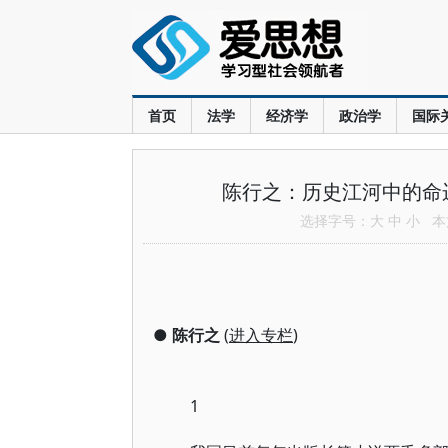
首页
法学
经济学
政治学
国际
陈行之：历史江河中的命
选择字号：
大
中
小
本文
●
陈行之
(
进入专栏
)
1