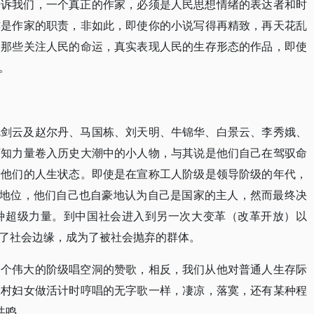
告诉我们，一个真正的作家，必须是人民思想情绪的表达者和时
亦是作家的职责，非如此，即使你的小说写得再精致，再天花乱
，那些关注人民的命运，真实表现人民的生存形态的作品，即使
。
沈剑云及赵尔丹、马国栋、刘天明、牛锦华、白景云、李秀娥、
可知力量卷入历史大潮中的小人物，与其说是他们自己在驾驭命
着他们的人生状态。即使是在宣称工人阶级是领导阶级的年代，
会地位，他们自己也自豪地认为自己是国家的主人，然而最终决
种超级力量。到中国社会进入到另一次大变革（改革开放）以
了社会边缘，成为了被社会抛弃的群体。
一个伟大的阶级唱空洞的赞歌，相反，我们从他对普通人生存际
农村妇女做活计时哼唱的无字歌一样，凄凉，落寞，还有某种程
共鸣。