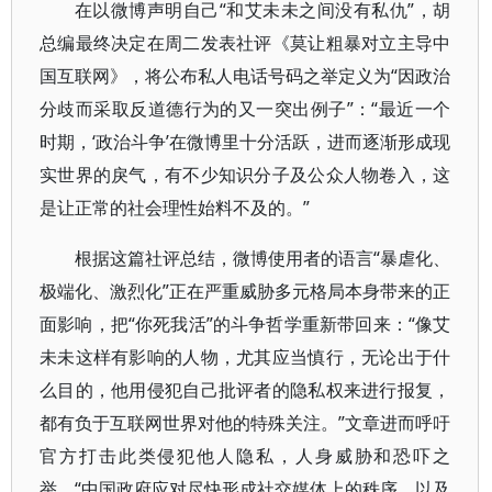
在以微博声明自己“和艾未未之间没有私仇”，胡
总编最终决定在周二发表社评《莫让粗暴对立主导中
国互联网》，将公布私人电话号码之举定义为“因政治
分歧而采取反道德行为的又一突出例子”：“最近一个
时期，‘政治斗争’在微博里十分活跃，进而逐渐形成现
实世界的戾气，有不少知识分子及公众人物卷入，这
是让正常的社会理性始料不及的。”
根据这篇社评总结，微博使用者的语言“暴虐化、
极端化、激烈化”正在严重威胁多元格局本身带来的正
面影响，把“你死我活”的斗争哲学重新带回来：“像艾
未未这样有影响的人物，尤其应当慎行，无论出于什
么目的，他用侵犯自己批评者的隐私权来进行报复，
都有负于互联网世界对他的特殊关注。”文章进而呼吁
官方打击此类侵犯他人隐私，人身威胁和恐吓之
举，“中国政府应对尽快形成社交媒体上的秩序，以及