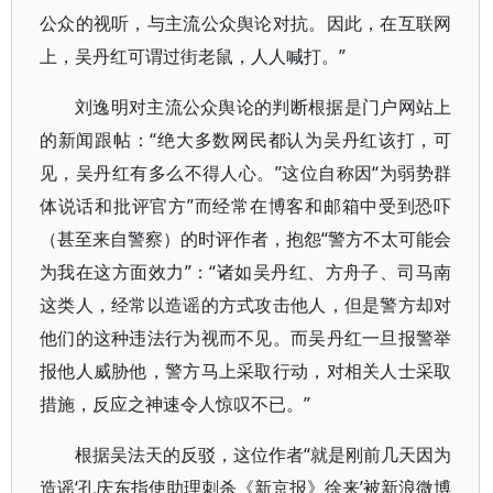
公众的视听，与主流公众舆论对抗。因此，在互联网
上，吴丹红可谓过街老鼠，人人喊打。”
刘逸明对主流公众舆论的判断根据是门户网站上
的新闻跟帖：“绝大多数网民都认为吴丹红该打，可
见，吴丹红有多么不得人心。”这位自称因“为弱势群
体说话和批评官方”而经常在博客和邮箱中受到恐吓
（甚至来自警察）的时评作者，抱怨“警方不太可能会
为我在这方面效力”：“诸如吴丹红、方舟子、司马南
这类人，经常以造谣的方式攻击他人，但是警方却对
他们的这种违法行为视而不见。而吴丹红一旦报警举
报他人威胁他，警方马上采取行动，对相关人士采取
措施，反应之神速令人惊叹不已。”
根据吴法天的反驳，这位作者“就是刚前几天因为
造谣‘孔庆东指使助理刺杀《新京报》徐来’被新浪微博