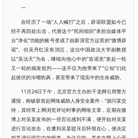
一
在经历了一场“人人喊打”之后，辟谣联盟如今已
经不再四处出击，代替这个“民间组织”承担自媒体平
台“净化”功能的账号变成了由新浪官方运营的“微博辟
谣”。但吴丹红没有消沉，这位中国政法大学副教授
以“吴法天”为名，继续向他心中的“造谣党”发起一轮
又一轮的揭发批判——这不仅为他带来了“公知”们此
起彼伏的冷嘲热讽，甚至带来了现实中的生命威胁。
11月24日下午，北京官方主办的千龙网引用警方
通报，称破获首起网络威胁人身安全案件：“据闫某交
待，其经常上网浏览评论时事的网络文章，近期在微
博上对吴某发布的一些言论感到不满，便开始对吴某
进行言论攻击，在遭到吴某驳斥后怀恨在心，便决定
对其进行现实中的报复，为达目的，其先在网上公开