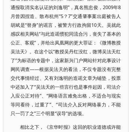
通报取消实名认证的刘逸明”，真名熊忠俊，2009年8
月曾因捏造、散布杭州“5？7”交通肇事案出庭被告人
胡斌是“替身”的谣言，被警方行政拘留10天。吴就此
感叹相关网站“与此造谣惯犯同流合污，丧失了基本的
公正、客观”，并给出凤凰网的更大罪证：《微博教授
吴法天》。在这个以“教授吴丹红没红，微博吴法天红
了”为标语的专题中，这家新兴门户网站针对此事设计
网民调查——根据吴法天的看法，不仅专题没有完整
交代事情经过、又有刘逸明的造谣文章为铺垫，投票
中还加入了“吴法天的一些言行也是事件起因，司法介
入应公正对待”、“网络语言难免出格，不适合与现实
等同看待，过重了”、“司法介入反对网络暴力，不能
只一罚了之”三个明显“误导”的选项。
相比之下，《京华时报》这回的职业道德或许能