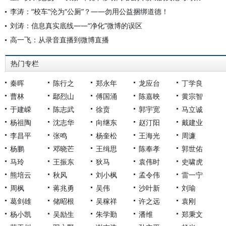
李涛：“校车”沦为“公厕”？——勿用公益捆绑道德！
刘涛：信息真实底线——“净化”微博的误区
高一飞：从录音直播到微博直播
热门专栏
秦晖
陈行之
郑永年
龙应台
丁学良
曹林
鄢烈山
傅国涌
陈嘉映
黄宗智
于建嵘
陈志武
徐贲
郭宇宽
马立诚
杨祖陶
沈志华
向继东
赵汀阳
戴建业
李昌平
张鸣
杨奎松
王海光
周濂
杨鹏
邓晓芒
王缉思
陈奉孝
郭世佑
马玲
王振东
狄马
袁伟时
史啸虎
熊培云
秋风
刘小枫
孟令伟
雷一宁
周枫
蒋兆勇
吴伟
沙叶新
刘瑜
葛剑雄
储昭根
吴稼祥
许之远
袁刚
杨小凯
吴励生
朱学勤
潘维
郑秉文