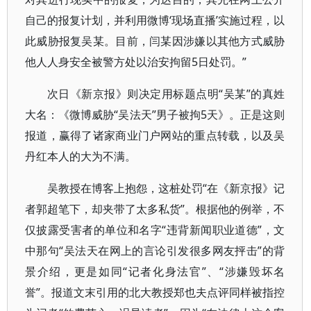
自己的报复计划，并利用微博‘现场直播’实施过程，以
此威胁报复吴某。目前，闫某因涉嫌以其他方式威胁
他人人身安全被警方处以治安拘留5日处罚。”
次日《新京报》则决定用标题点明“吴某”的真姓
大名：《微博威胁“吴法天”男子被拘5天》。正是这则
报道，赢得了诸家商业门户网站的重点转载，以及吴
丹红本人的大为不满。
吴教授在博客上抱怨，这桩处罚“在《新京报》记
者郭超笔下，却夹带了太多私货”。根据他的例举，不
仅披露受害者的单位和名字“违背新闻职业道德”，文
中那句“吴法天在网上的言论引发很多网友抨击”的背
景介绍，更是如同“记者化身法官”、“涉嫌毁坏名
誉”。报道文末引用的北大教授郑也夫点评同样被指控