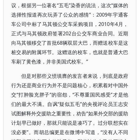
议，根据另一位著名“五毛”染香的说法，这次“媒体的
选择性报道再次玩弄了公众的感情”：2009年宇通客
车公司中标了马其顿公交车采购项目，2010年4月，
正式与马其顿政府签署202台公交车商业合同。近期
向马其顿移交了首批68辆双层大巴，而赠送校车是这
桩交易的附属环节。这赠送的校车，也就是普通大巴
车刷了黄色漆，并非美国式校车。”
但是对那些义愤填膺的发言者来说，到底是政府
行为还是商业行为并不是问题核心，积累着对中国外
交“打肿脸充胖子”的宿怨，“不尊重国民感受”才是他
们的最大不满。自讽“疑似五毛”的央视评论员王志安
试图解释外交援助之重要性，劝告“如果外交部的援助
计划早已做好，那就只能说是凑巧了。过分联想实在
没必要”。而胡总编更是在微博中写道，“没有人不同