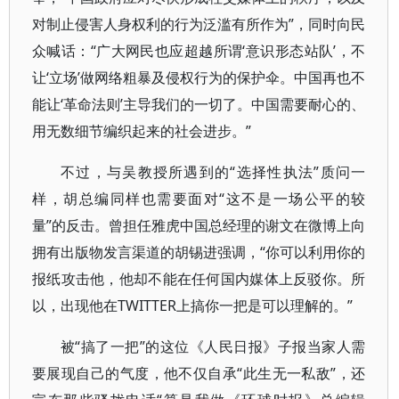
对制止侵害人身权利的行为泛滥有所作为”，同时向民
众喊话：“广大网民也应超越所谓‘意识形态站队’，不
让‘立场’做网络粗暴及侵权行为的保护伞。中国再也不
能让‘革命法则’主导我们的一切了。中国需要耐心的、
用无数细节编织起来的社会进步。”
不过，与吴教授所遇到的“选择性执法”质问一
样，胡总编同样也需要面对“这不是一场公平的较
量”的反击。曾担任雅虎中国总经理的谢文在微博上向
拥有出版物发言渠道的胡锡进强调，“你可以利用你的
报纸攻击他，他却不能在任何国内媒体上反驳你。所
以，出现他在TWITTER上搞你一把是可以理解的。”
被“搞了一把”的这位《人民日报》子报当家人需
要展现自己的气度，他不仅自承“此生无一私敌”，还