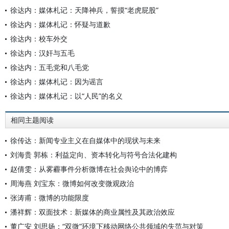
徐达内：媒体札记：天降神兵，誓摸“老虎屁股”
徐达内：媒体札记：怀疑与道歉
徐达内：校车外交
徐达内：汉奸与五毛
徐达内：五毛党和八毛党
徐达内：媒体札记：因为谣言
徐达内：媒体札记：以“人民”的名义
相同主题阅读
徐传达：新闻专业主义在自媒体中的现状与未来
刘海贵 郭栋：利益定向、资本转化与符号合法化建构
赵倩雯：从雾霾事件分析微博在社会舆论中的博弈
周海燕 刘宝东：微博如何改变微观政治
张涛甫：微博的功能限度
潘祥辉：双面技术：新媒体的商业属性及其政治效应
董广安 刘思扬：“双微”环境下移动网络公共领域的失范与对策