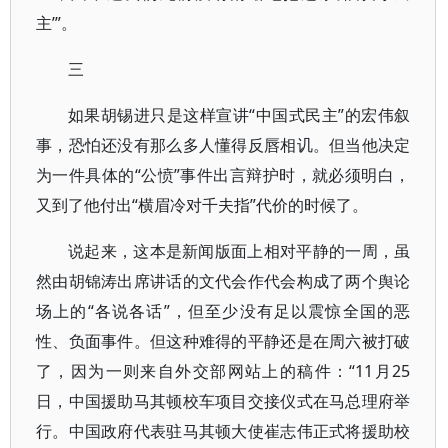
主’”。
三
如果胡锡进只是这样宣讲“中国式民主”的宏伟叙
事，恐怕还没有那么多人懂得反唇相讥。但当他决定
为一件具体的“公愤”事件出言辩护时，就必须明白，
又到了他付出“横眉冷对千夫指”代价的时候了。
说起来，这本是新闻版面上相对平静的一周，虽
然由胡锦涛出席讲话的文代会作代会构成了两个舆论
场上的“各说各话”，但至少没有足以震惊全国的恶
性、负面事件。但这种难得的平静还是在周六被打破
了，因为一则来自外交部网站上的稿件：“11月25
日，中国援助马其顿校车项目交接仪式在马总理府举
行。中国政府代表驻马其顿大使崔志伟正式将援助校