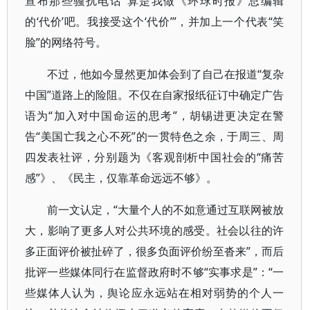
宣布那些骚扰电话“算是我做《环球时报》总编辑
的‘代价’吧。我接受这个‘代价’”，并加上一个代表“笑
脸”的网络符号。
不过，他如今显然更加体会到了自己在报道“复杂
中国”道路上的险阻。不仅在自家报纸征订中确定广告
语为“加入对中国命运的思考”，胡锡进更决定在警
告“美国亡我之心不死”的一贯特色之余，于周三、周
四发表社评，分别题为《客观剖析中国社会的“痛苦
感”》、《民主，仅靠革命远远不够》。
前一文认定，“大量个人的不如意通过互联网被放
大，影响了更多人对公共环境的感受。社会以往的许
多正面评价被扯碎了，很多负面评价纷至沓来”，而后
批评一些媒体同行在监督政府时不够“实事求是”：“一
些媒体人认为，舆论应永远站在相对弱势的个人一