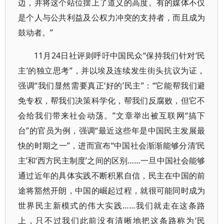
边，并将这个站位摆上了道义的高度。有的媒体不仅
是个人与公共利益及公权力冲突的支持者，而且成为
鼓动者。”
11月24日社评则呼吁中国民众“保持我们针对‘民
主’的独立思考”，并以埃及连续发生街头抗议为证，
强调“我们显然需要真正‘好的’民主”：“它能帮我们避
免专权，帮我们决策科学化，帮我们反腐败，但它不
会给我们带来社会动荡。”文章举出被互联网“搞下
台”的官员为例，强调“最近这些年是中国民主发展最
快的时期之一”，进而宣布“中国社会渐渐能够分清‘民
主’和‘西方民主制度’之间的区别……一旦中国社会能够
通过近年的具体实践不断积累自信，民主在中国的前
途将豁然开朗，中国的崛起过程，就很可能同时成为
世界民主新模式的伟大实践……我们就走在这条路
上，只不过我们此前没有清晰地把这条路称为‘民