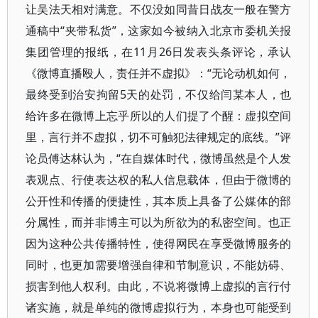
让吴法天相对满意。不仅没如同昔日战友一般在警方
通稿中“夹带私货”，这家如今被纳入北京市委机关报
集团管理的报纸，在11月26日发表头条评论，承认
《微博直播殴人，责任并不虚拟》：“无论动机如何，
最终受到治安拘留5天的处罚，不仅给闫某本人，也
给许多在微博上忘乎所以的人们提了个醒：虚拟空间
里，言行并不虚拟，切不可触犯法律规定的底线。”评
论员傅达林认为，“在自媒体时代，微博虽然是个人发
表观点、行使表达权的私人信息载体，但由于微博的
公开性和传播的便捷性，其本质上具备了公媒体的部
分属性，而并非博主可以为所欲为的私密空间。也正
因为这种公共传播特性，使得网民在享受微博服务的
同时，也更加需要增强自律和节制意识，不能妨碍、
损害到他人权利。由此，不说将微博上虚拟的言行付
诸实施，就是单纯的微博虚拟行为，本身也可能受到