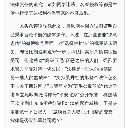
法律责任的追究，诸如网络诽谤、名誉侵权等都是生
活中行使表达权利不当带来的不良后果。”
以头条评论转载此文，凤凰网在周六试图证明自
己秉承言论平衡的媒体操守。不过，在那些更能“快意
恩仇”的微博账号后面，对“选择性执法”的批评从未消
失。即便比刘逸明退守一步，承认闫某所为确实理当
受罚，但这些对“高级五毛”厌恶之极的人们，强烈要
求警方平等对待一切公民：“法律是一些人的挡箭牌，
另一些人的煞威棒”；“支持吴丹红的那些个法律怎么
不去关了西奴网？”自我简介为“五毛公敌”的近代史学
者章立凡即向微博账号“平安北京”公开报警，称连续
三次收到山东临沂@红猪Porco的死亡威胁，于是决
定测试一下公权力：“威胁要杀人取心肝眼睛的变态，
按律是否应加重处罚呢？”