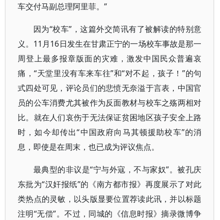
车交付马副总理阿里菲。”
因为“校车”，这篇外交简讯有了被解读的特别意
义。11月16日发生在甘肃正宁的一场校车事故是那一
周登上最多报章版面的灾难，激发中国民众普遍哀
痛，“天堂里没有车来车往”和“对不起，孩子！”的句
式四处可见，评论员们的悲愤无奈溢于言表，中国官
员的公车消费尤其被作为反面教材与校车之殇两相对
比。就在人们哀伤于无法保证贫困地区孩子安全上路
时，如今却传出“中国政府向马其顿援助校车”的消
息，即使是在周末，也已成为评议焦点。
最典型的非议是“宁与外寇，不与家奴”。被孔庆
东批为“汉奸报纸”的《南方都市报》再度展示了对此
类热点的灵敏，以头版显要位置荐读此讯，并以标题
注明“无偿”。不过，同城的《信息时报》摘录微博争