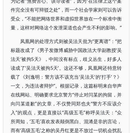
为记者“煞费苦心、误导读者”，因为“在法律上这个案
件完全没有可辩驳之处”，而一个社会学家则可以告诉
受众，“不能把网络世界和虚拟世界放在一个标准中衡
量，这样对网络这个发泄渠道也会产生不利的影响。”
凤凰网的处理方式则被吴法天批为“更离谱”：“把
标题改成了《男子发微博威胁中国政法大学副教授‘吴
法天’被拘5天》，中间没有标点，歧义丛生，好多人
读成了‘吴法天被拘5天’。这还不够，凤凰网还特意转
载了《刘逸明：警方该不该充当‘吴法天’的‘打手’？》
一文，为违法者辩护”。根据记录，这篇标明来自华声
在线网站、明确要求北京警方“停止对闫某的拘留，并
向闫某道歉”的文章，不仅赞同郑也夫“警方不应该介
入”的观点，更是直接以“高级五毛”称呼吴法天：“众
所周知，‘五毛’喜欢发表颠倒黑白、混淆是非的言论，
而有‘高级五毛’之称的吴丹红更是不放过一切机会扰乱