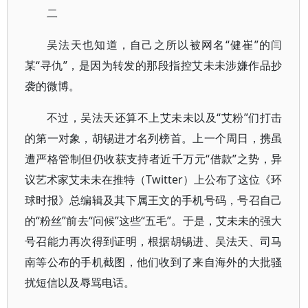
二
吴法天也知道，自己之所以被网名“健崔”的闫
某“寻仇”，是因为转发的那段指控艾未未涉嫌作品抄
袭的微博。
不过，吴法天还算不上艾未未以及“艾粉”们打击
的第一对象，胡锡进才名列榜首。上一个周日，携虽
遭严格管制但仍收获支持者近千万元“借款”之势，异
议艺术家艾未未在推特（Twitter）上公布了这位《环
球时报》总编辑及其下属王文的手机号码，号召自己
的“粉丝”前去“问候”这些“五毛”。于是，艾未未的强大
号召能力再次得到证明，根据胡锡进、吴法天、司马
南等公布的手机截图，他们收到了来自海外的大批骚
扰短信以及辱骂电话。