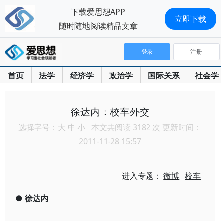
下载爱思想APP
立即下载
随时随地阅读精品文章
登录
注册
首页
法学
经济学
政治学
国际关系
社会学
徐达内：校车外交
选择字号：
大
中
小
本文共阅读 3182 次 更新时间：
2011-11-28 15:57
进入专题：
微博
校车
●
徐达内