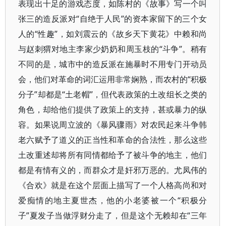
表现出十足的游戏态度，如陈村的《故事》写一个叫
张三的造反派对“自绝于人民”的资本家留下的三个女
人的“性趣”，如刘震云的《故乡天下黄花》中赖和尚
与赵刺猬对地主李家少奶奶和周玉枝的“斗争”。稍有
不同的是，城市中的造反派在施暴时不用专门开动员
会，他们对革命的词汇运用非常娴熟，而农村的“积极
分子”却都是“土老帽”，但代表政策的土改组长之类的
角色，却给他们提供了政策上的支持，甚或暴力的纵
容。如果说周立波的《暴风骤雨》对农民起来斗争韩
老六赋予了道义的正当性和革命的合法性，那么这些
土改重述却将所有同情都给予了被斗争的地主，他们
都是有情有义的，而群众才是奸邪万恶的。尤凤伟的
《合欢》就是在这个层面上描写了一个人格高尚和对
爱痴情的地主夏世杰，他的小老婆被一个“积极分
子”夏发子当做浮财分走了，但是这个无赖却在“三年