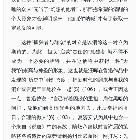
睡的众人”充当了“幻想的他者”，那怀抱希望的清醒的
个人形象才会鲜明起来，他们的“呐喊”才有了获取一
定意义的可能。
这种“孤独者与群众”的对立是以消除这一对立为
期待的。为此，担负“启蒙”责任的“孤独者”就不得不
成为一个必要的牺牲，并在这牺牲中获得一种“大
我”的崇高与神圣的形象。这也就是汪晖在鲁迅作品中
发现的“历史中间物”态度：“把新时代的到来与自我的
消亡或否定牢固地拴在一起”[5]（106）。或者正因这
一点，鲁迅曾说：“自己背着因袭的重担，肩住黑暗的
闸门，放他们到宽阔光明的地方去，此后幸福的度
日，合理的做人”[6]（103）。夏济安认为其中包含一
个来自《说唐》中的典故，隋炀帝曾以封官许愿的策
略将各路造反的草莽请到扬州比武而图一网打尽：先