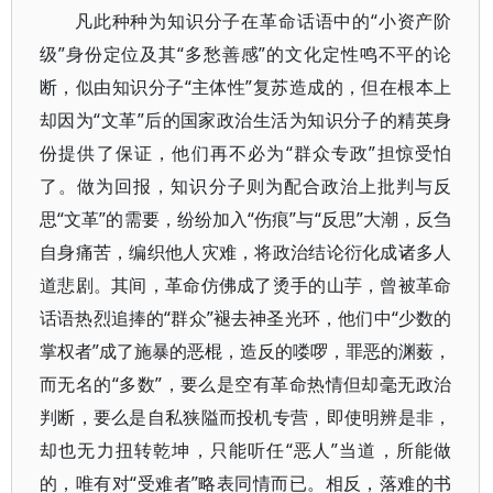
凡此种种为知识分子在革命话语中的“小资产阶
级”身份定位及其“多愁善感”的文化定性鸣不平的论
断，似由知识分子“主体性”复苏造成的，但在根本上
却因为“文革”后的国家政治生活为知识分子的精英身
份提供了保证，他们再不必为“群众专政”担惊受怕
了。做为回报，知识分子则为配合政治上批判与反
思“文革”的需要，纷纷加入“伤痕”与“反思”大潮，反刍
自身痛苦，编织他人灾难，将政治结论衍化成诸多人
道悲剧。其间，革命仿佛成了烫手的山芋，曾被革命
话语热烈追捧的“群众”褪去神圣光环，他们中“少数的
掌权者”成了施暴的恶棍，造反的喽啰，罪恶的渊薮，
而无名的“多数”，要么是空有革命热情但却毫无政治
判断，要么是自私狭隘而投机专营，即使明辨是非，
却也无力扭转乾坤，只能听任“恶人”当道，所能做
的，唯有对“受难者”略表同情而已。相反，落难的书