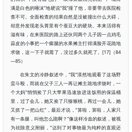
满是白色的唾沫”地硬说“我”撞了他，非要带去医院检
查不可。全面检查的结果自然是没被撞出什么大碍，
却意外发现老头胃里有个蚕豆大的硬块。本来活得有
滋有味，在来医院的路上还伙同两个儿子因一点鸡毛
蒜皮的小事把一个瘸腿的水果摊主打得满脸开花跪地
求饶，这一下子就蔫了，没过多久就死了。[17]（84
—85）
在朱文的冷静叙述中，“我”漠然地观看了这场野
蛮斗殴，而就在父子三人一再让摊主跪地求饶时，一
个大妈“悄悄捡了只大苹果迅速放进送饭用的保温桶
里，过了会儿，她又捡了只猕猴桃，再过一会儿，她
又抓了一把山红”，最后才说，“算啦，算啦，人家只
有一条腿，叫他怎么跪啊？”像这样冷血的叙述，被视
为祛除意义附丽，“达到了对事物最为纯粹的直观还