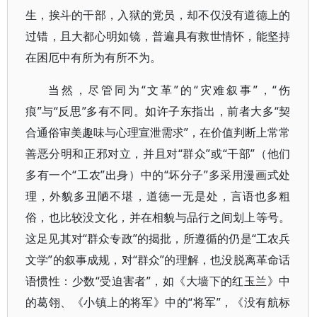
生，挨斗的干部，入狱的党员，却不仅没有道德上的
过错，且大都心明如镜，普遍具有救世情怀，能坚持
在困厄中有所为有所不为。
当然，尽管同为“文革”的“灾难叙事”，“伤
痕”与“反思”多有不同。如许子东指出，前者大多“契
合通俗审美趣味与心理宣泄需求”，在价值判断上常常
善恶分明和正邪对立，并且对“群众”或“干部”（他们
多有一个“工农”出身）中的“坏分子”多采用漫画式处
理，外貌多丑陋不堪，道德一无是处，言语也多粗
俗，也比较没文化，并在相貌与品行之间划上等号。
这足见其对“群众专政”的揭批，所遵循的仍是“工农兵
文学”的叙事成规，对“群众”的理解，也没脱离革命话
语惯性：少数“受迫害者”，如《大墙下的红玉兰》中
的葛翎、《小镇上的将军》中的“将军”，《没有航标