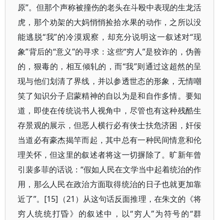
原”。但那个声称被撞伤的老头在斗殴中表现的生龙活
虎，那个劝架的大妈悄悄捡拾水果的动作，之所以没
能逃脱“我”的冷漠观察，却充分说明这一叙述对“现
象”背后的“意义”的寻求：这些“穷人”是狡诈的，伪善
的，狠毒的，相互倾轧的，而“我”则通过这超然的呈
现与他们划清了界线，并以参透世态的形象，无情嘲
笑了知识分子启蒙精神的自以为是和自作多情。要知
道，即使在传统说书人视角中，尽管也有这种残酷生
存景观的展示，但恶人横行必有侠士扶危济困，奸佞
当道必有豪杰揭竿而起，其中总有一种民间情意和伦
理关怀，但这里的叙述者将这一切摒除了。旷新年曾
引裴多菲的话说：“假如人民在文学当中起着统治的作
用，那么人民在政治方面取得统治的日子也就更加靠
近了”。[15]（21）从这句话反面推理，在朱文的《将
穷人统统打昏》的叙述中，以“穷人”为符号的“群