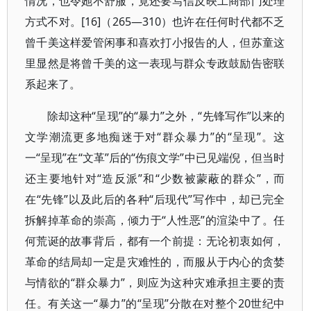
情况，也令她不舒服，竟还要写信反映工商部门处理
方式不对。[16]（265—310）也许在任何时代都不乏
曾千美这样爱管闲事和喜欢打小报告的人，但苏童这
里显然是将曾千美的这一表现与群众专政鼓励告密联
系起来了。
除却这种“呈现”的“暴力”之外，“先锋写作”以来的
文学潮流更多地痴迷于对“群众暴力”的“呈现”。这
一“呈现”在“文革”后的“伤痕文学”中已见端倪，但当时
还主要地针对“造反派”和“少数被蒙蔽的群众”，而
在“先锋”以及此后的各种“后现代”写作中，却已完全
拆解掉革命的崇高，倾力于“人性恶”的渲染中了。任
何荒诞的故事背后，都有一个前提：无论初衷如何，
革命的结局却一定是灾难性的，而服从于内心的贪婪
与情欲的“群众暴力”，则应为这种灾难承担主要的责
任。有关这一“暴力”的“呈现”分散在对整个20世纪中