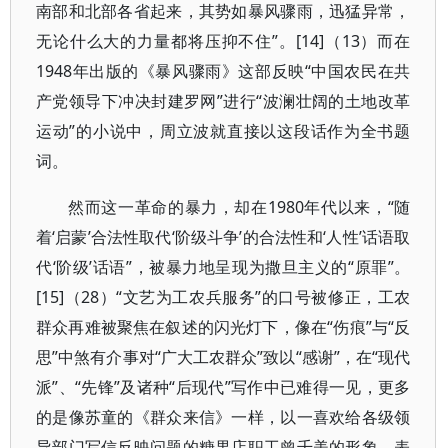
南部和北部各省起来，其势如暴风骤雨，迅猛异常，
无论什么大的力量都将压抑不住”。[14]（13）而在
1948年出版的《暴风骤雨》这部反映“中国农民在共
产党领导下冲决封建罗网”进行“波澜壮阔的土地改革
运动”的小说中，周立波就直接以这段话作为全书题
词。
然而这一革命的暴力，却在1980年代以来，“随
着‘启蒙’合法性取代‘阶级斗争’的合法性和‘人性’话语取
代‘阶级’话语”，被暴力地呈现为撒旦主义的“原罪”。
[15]（28）“文艺为工农兵服务”的口号被修正，工农
群众再难被聚焦在叙述的闪光灯下，像在“伤痕”与“反
思”中煞有介事对“广大工农群众”致以“感谢”，在“现代
派”、“先锋”及诸种“后现代”写作中已难得一见，更多
的是像苏童的《群众来信》一样，以一喜欢给各级领
导部门写信反映问题的糖果店职工曾千美的形象，表