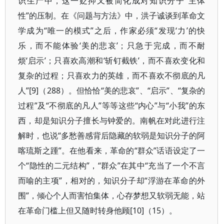
识生产中，这一贬抑又被简化成对知识分子“主体
性”的压制。在《问题与方法》中，洪子诚谈到革命文
学成为“唯一的模式”之后，作家必须“发现‘力’的快
乐，而不能体验‘美的悲哀’；只急于完成，而不耐
烦‘启示’；只喜欢高潮和‘斩钉截铁’，而不喜欢变化和
复杂的过程；只喜欢力的英雄，而不喜欢不彻底的凡
人”[9]（288）。但恰恰“美的悲哀”、“启示”、“复杂的
过程”及“不彻底的凡人”等等这些“内心”与“小我”的东
西，却是知识分子擅长与钟爱的。南帆在对此进行注
解时，也说“多愁善感背后隐藏的软弱是知识分子的阿
喀琉斯之踵”。在他看来，革命的“群众”话语设定了一
个“隐性的二元结构”，“群众”在其中“充当了一个不言
而喻的主项”，相对的，知识分子却“浮游在革命的外
围”，倾心个人而害怕集体，心存梦想又软弱无能，站
在革命门槛上但又随时转身他顾[10]（15）。