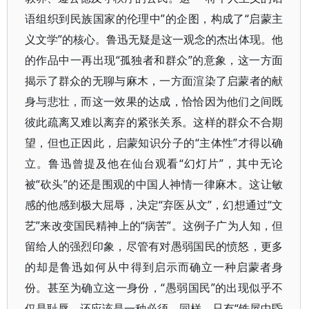
语组织到民族国家的伦理中”的企图，构成了“启蒙主
义文学”的核心。鲁迅无疑是这一观念的杰出体现。他
的作品中一再出现“孤独者和群众”的意象，这一方面
揭示了群众的无聊与麻木，一方面渲染了启蒙者的献
身与悲壮，而这一效果的达成，恰恰因为他们之间既
彼此疏离又难以离弃的紧张关系。这样的群众不合期
望，但也正因此，启蒙知识分子的“主体性”才得以确
立。鲁迅曾提及他在仙台观看“幻灯片”，其中无论
被“砍头”的还是围观的中国人神情一律麻木。这让敏
感的他感到极大屈辱，决定“弃医从文”，幻想通过“文
艺”来改变国民精神上的“病苦”。这例子广为人知，但
留给人的强烈印象，尽管有对愚弱国民的愤怒，更多
的却是鲁迅如何从中得到启示而确立一种启蒙者身
份。甚至为确立这一身份，“愚弱国民”的出现似乎不
仅是耻辱，还应该是一种必须。同样，只有“铁屋中昏