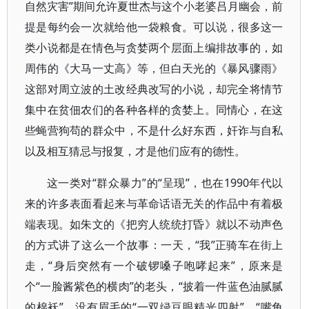
自然灾害”期间允许夏世杰与这个小老婆吕月幽会，前
提是每约会一次就给他一袋粮食。可以说，很多这一
类小说都是在情色与贪婪两个层面上编排故事的，如
周伟的《大马一丈高》等，但白天光的《暴风骤雨》
这部对周立波的土改经典改写的小说，却完全将情节
集中在贫佃农们的各种各样的贪婪上。同情心，在这
些蝇营狗苟的群众中，不是什么好东西，奸诈与自私
以及相互猜忌与报复，才是他们应有的德性。
这一类对“群众暴力”的“呈现”，也在1990年代以
来的许多表面看起来与革命话语无关的作品中有着极
端表现。如朱文的《把穷人统统打昏》就以不动声色
的方式讲了这么一个故事：一天，“我”正骑车在街上
走，“身后突然有一个破锣嗓子咆哮起来”，原来是
个“一脸酱紫色的横肉”的老头，“披着一件蓝色油腻腻
的棉袄”，没有眉毛的“一双绿豆眼精光四射”，“嘴角