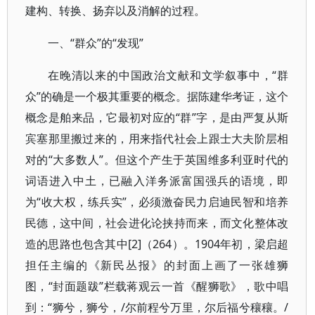
建构、转换、扬弃以及消解的过程。
一、“群众”的“发现”
在晚清以来的中国政治文献和文学叙事中，“群
众”的确是一个极其重要的概念。据陈建华考证，这个
概念是舶来品，它最初对应的“群”字，是由严复从斯
宾塞那里搬过来的，用来指代社会上跟士大夫阶层相
对的“大多数人”。但这个产生于英国维多利亚时代的
词语进入中土，已融入洋务派富国强兵的语境，即
为“收大权，练兵实”，必须激奋民力启迪民智和培养
民德，这中间，社会进化论挟持而来，而文化整体改
造的思路也包含其中[2]（264）。1904年初，梁启超
担任主编的《新民丛报》的封面上画了一张雄狮
图，“封面题跋”栏载蒋观云一首《醒狮歌》，歌中唱
到：“狮兮，狮兮，/尔前程兮万里，尔后福兮穰穰。/