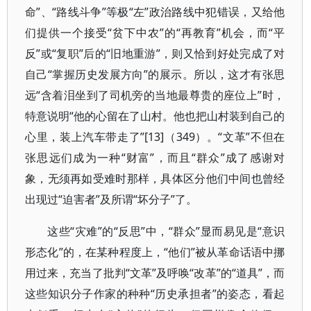
命”、“路线斗争”等极“左”政治路线中犯错误，又给他
们提供一个接受“贫下中农”的“再教育”机会，而“平
反”或“复职”后的“旧地重游”，则又恰到好处完成了对
自己“掌握历史发展方向”的展示。所以，这才有张思
远“含着泪坐到了司机旁的当地最尊贵的座位上”时，
特意说明“他的心留在了山村。他也把山村装到自己的
心里，装上汽车带走了”[13]（349）。“文革”不但在
张思远们成为一种“财富”，而且“群众”成了感谢对
象，无须再如受难时那样，具体区分他们中间也曾经
出现过“迫害者”及所谓“坏分子”了。
这些“灾难”的“反思”中，“群众”显而易见是“意识
形态化”的，在某种程度上，“他们”被从革命话语中挪
用过来，充当了批判“文革”及呼唤“改革”的“道具”，而
这些知识分子作家的种种“历史承担者”的姿态，看起