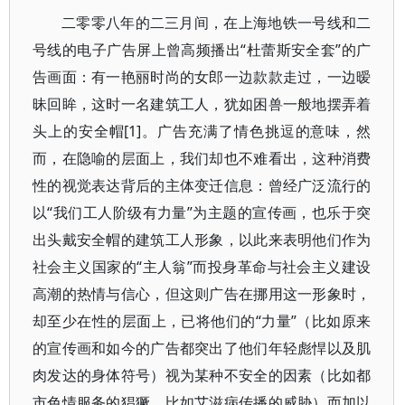
二零零八年的二三月间，在上海地铁一号线和二
号线的电子广告屏上曾高频播出“杜蕾斯安全套”的广
告画面：有一艳丽时尚的女郎一边款款走过，一边暧
昧回眸，这时一名建筑工人，犹如困兽一般地摆弄着
头上的安全帽[1]。广告充满了情色挑逗的意味，然
而，在隐喻的层面上，我们却也不难看出，这种消费
性的视觉表达背后的主体变迁信息：曾经广泛流行的
以“我们工人阶级有力量”为主题的宣传画，也乐于突
出头戴安全帽的建筑工人形象，以此来表明他们作为
社会主义国家的“主人翁”而投身革命与社会主义建设
高潮的热情与信心，但这则广告在挪用这一形象时，
却至少在性的层面上，已将他们的“力量”（比如原来
的宣传画和如今的广告都突出了他们年轻彪悍以及肌
肉发达的身体符号）视为某种不安全的因素（比如都
市色情服务的猖獗，比如艾滋病传播的威胁）而加以