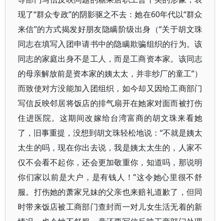
现了“群众专政”的阴影驱之不去：她在60年代以“群众
来信”的方式揭发好朋友隐瞒阶级出身（“关于胡文珠
同志在填写入团申请书中的隐瞒欺骗组织的行为。该
同志的家庭出身不是工人，而是工商资本家。该同志
的母亲解放前是资本家的姨太太，并非纱厂的童工”）
而致使对方没能加入团组织，如今却又因给工商部门
写信反映邻居将饭店的排气扇开在她家对面而被打伤
住进医院。这期间改嫁给台湾富商的胡文珠来看她
了，旧事重提，没想到胡文珠轻松地说：“不就是姨太
太生的吗，现在你出去说，我是姨太太生的，人家不
仅不会看不起你，还会更加敬重你，知道吗，那说明
你们家以前是大户，是有钱人！”这令她心里很不舒
服。打伤她的萧家兄妹的父亲也来赔礼道歉了，但同
时带来饭店被工商部门查封而一对儿女生活无着的新