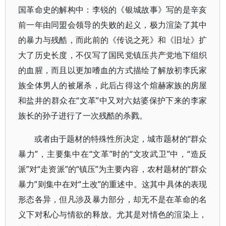
国革命史的解构中：李锐的《银城故事》写的是辛亥
前一年由同盟会领导的失败的起义，极力渲染了其中
的暴力与残酷，而此前的《传说之死》和《旧址》扩
大了历史长度，不仅写了国民党镇压共产党地下组织
的血腥，而且以更加嗜血的方式描绘了解放初李氏家
族全体男人的被屠杀，此后占得这个煊赫家族的房屋
和盐井的群众在“文革”中又对六姑婆保护下来的李家
族长的孙子进行了一次残酷的杀戮。
或者由于题材的特殊性所决定，城市题材的“群众
暴力”，主要集中在“文革”时的“文攻武卫”中，“造反
派”对“走资派”的“镇压”为主要内容，农村题材的“群众
暴力”则集中在对“土改”的重述中。这其中具体的表现
形态各异，但凡涉及暴力部分，却无不是在革命的名
义下对私心与情欲的释放。尤其是对情色的渲染上，