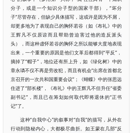
分子，或是一个知识分子型的国家干部），“坏分
子”尽管存在，但缺少具体描写，这或许是因为不屑，
却更多地为了表现自己的胸怀若谷（如《布礼》中的
王辉凡不仅原谅而且帮助曾迫害过他的造反派头
头），而这种虚怀若谷的胸怀之所以能够大度地表现
出来，一个重要的原因是他们文革后都得到“平反”，
摘掉了“帽子”，地位还有所上升，如《绿化树》中的
章永璘不仅不再是劳改犯，而且有机会“出席在首都北
京召开的一次共和国重要会议”；《蝴蝶》中的张思远
住进了“部长楼”，《布礼》中的王辉凡不但升任“省委
副书记”，而且已在筹划如何取代即将退休的“正书
记”了。
这种“自我中心”的叙事对“自我”的描写，从外在
行动到隐秘内心，大都极尽曲折。如王蒙在几部“反