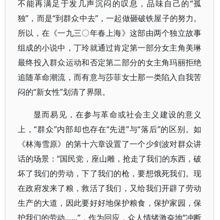
不能再满足于发几声沉闷的叹息，品味自己的“孤
独”，而是“到群众中去”，一起做砸破铁屋子的努力。
所以，在《一九三〇年春上海》这部由两个独立故事
组成的小说中，丁玲就通过肯定第一部分女主角美琳
最终投入群众运动和否定第二部分的女主角玛丽拒绝
追随革命潮流，而有意与莎菲女士那一类陷入自我苦
闷的“新女性”划清了界限。
显而易见，在参与革命或社会主义建设的意义
上，“群众”内部却也存在“先进”与“落后”的区别。如
《林海雪原》的第十六章设置了一个少剑波对群众讲
话的场景：“国民党，座山雕，抢走了我们的东西，破
坏了我们的劳动，下了我们的枪，要想饿死我们。现
在政府发来了粮，救活了我们，又给我们开辟了劳动
生产的大道，因此要好好地保护粮食，保护家园，保
护我们的劳动……”，作为回应，众人情绪激奋地“冲断