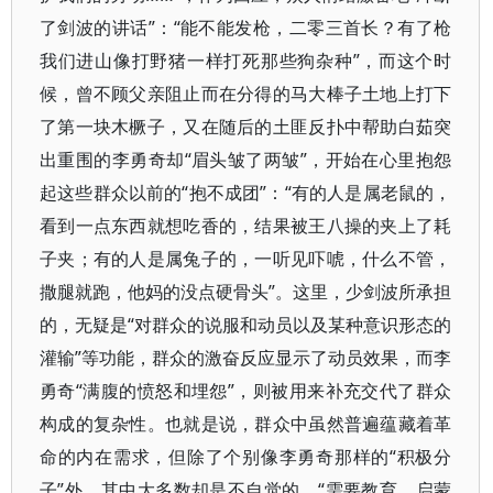
了剑波的讲话”：“能不能发枪，二零三首长？有了枪
我们进山像打野猪一样打死那些狗杂种”，而这个时
候，曾不顾父亲阻止而在分得的马大棒子土地上打下
了第一块木橛子，又在随后的土匪反扑中帮助白茹突
出重围的李勇奇却“眉头皱了两皱”，开始在心里抱怨
起这些群众以前的“抱不成团”：“有的人是属老鼠的，
看到一点东西就想吃香的，结果被王八操的夹上了耗
子夹；有的人是属兔子的，一听见吓唬，什么不管，
撒腿就跑，他妈的没点硬骨头”。这里，少剑波所承担
的，无疑是“对群众的说服和动员以及某种意识形态的
灌输”等功能，群众的激奋反应显示了动员效果，而李
勇奇“满腹的愤怒和埋怨”，则被用来补充交代了群众
构成的复杂性。也就是说，群众中虽然普遍蕴藏着革
命的内在需求，但除了个别像李勇奇那样的“积极分
子”外，其中大多数却是不自觉的，“需要教育、启蒙