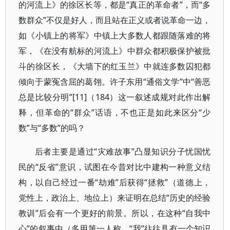
的河流上》的徐区长等，都是“真正的革命者”，而“多
数群众”不仅是好人，而且站在正义或者说革命一边，
如《小镇上的将军》中镇上大多数人都跟随落难的将
军，《在没有航标的河流上》中群众都积极保护被批
斗的徐区长，《大墙下的红玉兰》中就连多数囚犯都
倾向于蒙冤含屈的葛翎。许子东用“通俗文学”中“善恶
总是比较分明”[11]（184）这一叙述成规对此作出解
释，但革命的“群众”话语，不也正是如此来区分“少
数”与“多数”的吗？
后者主要是通过“灾难故事”凸显知识分子忧国忧
民的“反省”意识，试图在今昔对比中建构一种意义结
构，以自己经过一番“劫难”后获得“拯救”（道德上，
党性上，政治上、地位上）来证明在总结“历史的经验
教训”后会有一个更好的前景。所以，在这种“自我中
心”的叙事中（多用第一人称，“我”往往具有一个知识