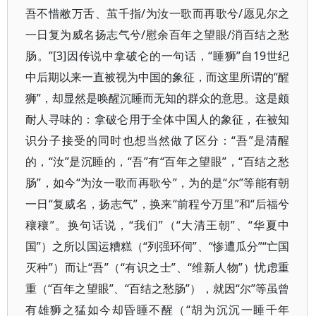
吾不惜敝万舌、茧千指/为汝一歌而再歌兮/愿见尔之
一日复为威名扬志气兮/慰余百年之望眼/消百结之愁
肠。”[3]因传说中拿破仑的一句话，“睡狮”自19世纪
中后期以来一直被视为中国的象征，而这里所谓的“醒
狮”，却显然是唤醒沉睡而无知的群众的意思。这是颇
耐人寻味的：拿破仑用于全体中国人的象征，在被知
识分子接受的同时也想当然做了区分：“吾”是清醒
的，“汝”是沉睡的，“吾”有“百年之望眼”，“百结之愁
肠”，如今“为汝一歌而再歌兮”，为的是“尔”等能有朝
一日“复威名，扬志气”，换来“前程兮万里”和“后福兮
穰穰”。换句话说，“我们”（“大清王朝”、“华夏中
国”）之所以国运糟糕（“列强环伺”、“惨遭瓜分”“亡国
灭种”）而让“吾”（“有识之士”、“维新人物”）忧虑重
重（“百年之望眼”、“百结之愁肠”），就因“尔”等虽曾
有雄狮之猛如今却昏睡不醒（“胡为沉沉一睡千年