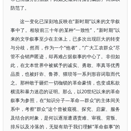
防范了。
这一变化已深刻地反映在“新时期”以来的文学叙
事中了。相较前三十年的某种“一致性”，“新时期”以
来的文学叙事至少在主体上，已多次出现巨大的转变
与分歧，然而，作为一个“他者”，“广大工农群众”尽
管不会销声匿迹，却再难占据叙事的中心了。非但如
此，在文本世界中被赋予的诚实、勇敢、率真等优秀
品质，也被奸诈、鲁莽、猥琐等一系列形容词取而代
之。那种敢于砸烂一切枷锁的革命豪情，也变成私欲
横流和暴力迷恋的证明。那么，以20世纪以来的革命
叙事为参照，在“知识分子—革命—群众”的主体间关
系中，考察“群众”这个曾被窥视、探究、启蒙、服务
及结合的对象，是何以逐渐遭遇责难、审视、背叛、
排斥以及冷落的，无疑有助于我们理解“革命叙事”的