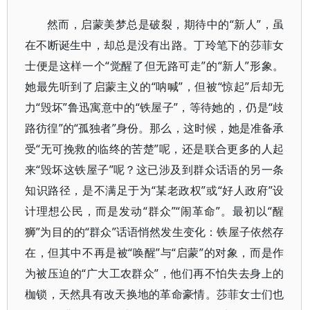
然而，启蒙美梦总是破裂，期待中的“新人”，虽
在不断诞生中，却总是没有出路。丁玲笔下的莎菲女
士便是这样一个“觉醒了但无路可走”的“新人”形象。
她最先听到了启蒙主义的“呐喊”，但被“惊起”后却无
力“毁坏”鲁迅寓意中的“铁屋子”，等待她的，仍是“歧
路彷徨”的“孤独者”身份。那么，这时候，她是准备承
受“无可挽救的临终的苦楚”呢，还是联合更多的人起
来“毁坏这铁屋子”呢？这已涉及到群众话语的另一条
知识路径，是不满足于为“某老政权”或“好人政府”设
计理想公民，而是发动“群众”“闹革命”。最初以“醒
狮”为目的的“群众”话语悄然发生变化：铁屋子依然存
在，但其中不再是被“唤醒”与“启蒙”的对象，而是作
为被压迫的“广大工农群众”，他们再不怕失去身上的
枷锁，天然具有改天换地的革命豪情。莎菲女士们也