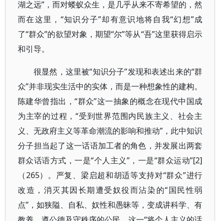
湖之远”，而对蝼蚁众生，是几乎从来不寄希望的，然
而在这里，“知识分子”却有意识地将自我“幻想”成
了“群众”的欲望对象，期望“尔”等从“吾”这里获得启示
和引导。
很显然，这里被“知识分子”发现和表述出来的“群
众”并非现实生活中的实体，而是一种想象性的建构。
陈建华曾指出，“群众”这一抽象的概念在现代中国成
为主宰的过程，“受到世界范围内民族主义、社会主
义、无政府主义等革命潮流的影响和推动”，此中知识
分子担当起了这一话语加工者的角色，并发展出两套
群众话语方式，一是“个人主义”，一是“群众运动”[2]
（265）。严复、梁启超和胡适等支持对“群众”进行
改造，消灭其因长期遭受奴役而沾染的“国民性弱
点”，如狭隘、自私、奴性和愚昧等，变成讲科学、有
教养、遵公德及守秩序的公民。这一“将个人主义的话