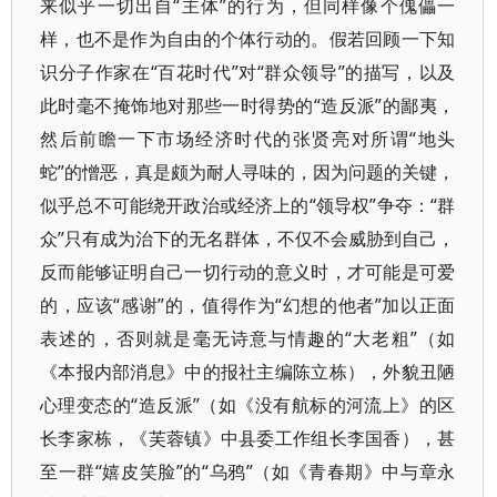
来似乎一切出自“主体”的行为，但同样像个傀儡一
样，也不是作为自由的个体行动的。假若回顾一下知
识分子作家在“百花时代”对“群众领导”的描写，以及
此时毫不掩饰地对那些一时得势的“造反派”的鄙夷，
然后前瞻一下市场经济时代的张贤亮对所谓“地头
蛇”的憎恶，真是颇为耐人寻味的，因为问题的关键，
似乎总不可能绕开政治或经济上的“领导权”争夺：“群
众”只有成为治下的无名群体，不仅不会威胁到自己，
反而能够证明自己一切行动的意义时，才可能是可爱
的，应该“感谢”的，值得作为“幻想的他者”加以正面
表述的，否则就是毫无诗意与情趣的“大老粗”（如
《本报内部消息》中的报社主编陈立栋），外貌丑陋
心理变态的“造反派”（如《没有航标的河流上》的区
长李家栋，《芙蓉镇》中县委工作组长李国香），甚
至一群“嬉皮笑脸”的“乌鸦”（如《青春期》中与章永