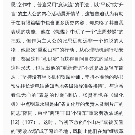
思”之作中，普遍采用“意识流”的手法，以“平反”或“升
官”的主人公的内心活动展开情节，这被普遍认为有助
于在有限篇幅中包含更多历史内容，却忽略了其自我
表现的功能。他在《蝴蝶》中玩了一个“庄周梦蝶”的
把戏，但作为主人公的张思远却远非一个超脱的人
物，他那次“重返山村”的行动，从心理动机到行动安
排，都因这种“意识流”而获得自问自答式的呈现。从
这种形式，也见出他的“重新造访”不过是故意轻车简
从，“坚持没有坐飞机和软席卧铺，坚持不准他的秘书
预先挂长途电话通知当地各级领导准备接待”。与这番
看似无心的“表意的过剩”相仿，张贤亮也在《绿化
树》中点明章永璘是由“省文化厅的负责人及制片厂的
同志”陪同，乘坐“两辆‘丰田’小轿车”重返劳改农场的
[12]（197）。这时，当初下放的“小山村”或被安置
的“劳改农场”成了避难圣地，既防止他们在如“继续革