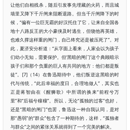
让他们自相残杀，随后引发事先埋藏的火药，而且城
墙里又降下千斤闸来阻断退路。但当千斤闸降下的时
候，“偏有一位巨无霸的好汉托住了它，让来自全国各
地十八路反王的大小豪侠及时逃生，但饶他再英雄，
也难久撑这样重的闸门，自己终究还是被压死了”。对
此，夏济安分析道：“从字面上看来，人家会以为孩子
们幼小无知，需要保护。但‘黑暗的闸门’这个典顾暗示
孩子们和那个负重的巨人有共同的地方：他们都是叛
徒”。[7]（14）在鲁迅期待中，他们叛逆这黑暗的时
代与传统，“此后幸福的度日，合理地做人”，其实也
正是蒋智由在《醒狮歌》中所谓的换来“前程兮万
里”和“后福兮穰穰”。所以，无论“孤独的过客”也好，
还是“黑暗的闸门”也罢，鲁迅这一种自我认同，是对
那“愚弱”的“群众”包含了一种期待的，这样，“孤独者
与群众”之间的紧张关系就得到了一个完美的解决。