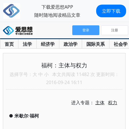
下载爱思想APP
立即下载
随时随地阅读精品文章
登录
注册
首页
法学
经济学
政治学
国际关系
社会学
福柯：主体与权力
选择字号：
大
中
小
本文共阅读 11482 次 更新时间：
2016-09-24 16:11
进入专题：
主体
权力
●
米歇尔·福柯