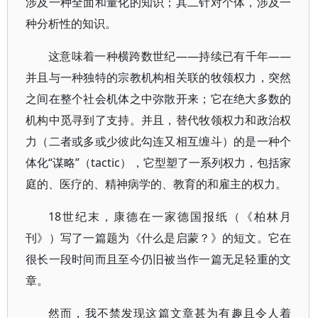
涉及一种全面和量化的知识；其二针对个体，涉及一
种分析性的知识。
这意味着一种横跨数世纪——持续已有千年——
并且与一种独特的宗教机构相关联的牧领权力，突然
之间在整个社会机体之中弥散开来；它在绝大多数的
机构中觅寻到了支持。并且，替代牧领权力和政治权
力（二者或多或少彼此勾连又相互缠斗）的是一种个
体化“谋略”（tactic），它型塑了一系列权力，包括家
庭的、医疗的、精神病学的、教育的和雇主的权力。
18世纪末，康德在一家德国报纸（《柏林月
刊》）写了一篇题为《什么是启蒙？》的短文。它在
很长一段时间而且至今仍旧被当作一篇无足轻重的文
章。
然而，我不禁发现这篇文章甚为有趣且令人着