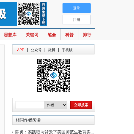
登录
注册
思想库
关键词
笔会
科普
排行
|
|
|
APP
公众号
微博
手机版
相同作者阅读
陈勇：实践取向背景下美国师范生教育实习质量保障机制探究