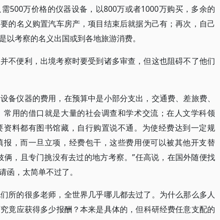
500万价格的仪器设备，以800万或者1000万购买，多余的
需要的名义购置汽车房产，项目结束后就据为己有；再次，自己
是以考察的名义出国或到各地旅游消费。
察并不便利，出境考察时要受到诸多审查，但这也阻碍不了他们
，设备仪器的费用，在预算中是小部分支出，交通费、差旅费、
，常用的借口就是大量的社会调查和学术交流；在人文学科领
要资料都有图书馆藏，自行购置说不通。为使经费达到一定规
填报，而一旦立项，经费包干，这些费用便可以被其他开支替
伎俩，且专门挑没有去过的地方考察。”任高说，在国外随便找
请函，太简单不过了。
他们所的很多老师，全世界几乎哪儿都去过了。为什么那么多人
师究竟应获得多少报酬？本来是具体的，但科研经费任意支配的