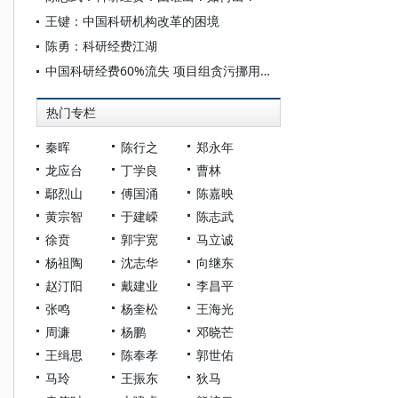
王键：中国科研机构改革的困境
陈勇：科研经费江湖
中国科研经费60%流失 项目组贪污挪用中饱私囊
热门专栏
秦晖
陈行之
郑永年
龙应台
丁学良
曹林
鄢烈山
傅国涌
陈嘉映
黄宗智
于建嵘
陈志武
徐贲
郭宇宽
马立诚
杨祖陶
沈志华
向继东
赵汀阳
戴建业
李昌平
张鸣
杨奎松
王海光
周濂
杨鹏
邓晓芒
王缉思
陈奉孝
郭世佑
马玲
王振东
狄马