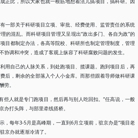
不成正比，所以大家也就一根筋地想着法儿搞项目，搞科研。因
没有一部关于科研项目立项、审批、经费使用、监管责任的系统
理的混乱。而科研项目管理又呈现出“政出多门、各自为政”的
研项目都制定办法，各高等院校、科研所也制定管理制度，管理
不协调和冲突，造成了客观上纵容了科研腐败问题的发生。
会利用自己的人脉关系，到处跑项目、揽课题。跑到项目后，再
务费后，剩余的全部落入个人小金库。而那些跟着导师做科研课
酬劳。
且有些人就是专门跑项目，然后再与别人吃回扣。”任高说，一般
京办打头阵，与部里牵线搭桥。
，每年3-5月是高峰期，一直到6月立项前，驻京办是“项目老
，驻京办就逐渐冷清了。