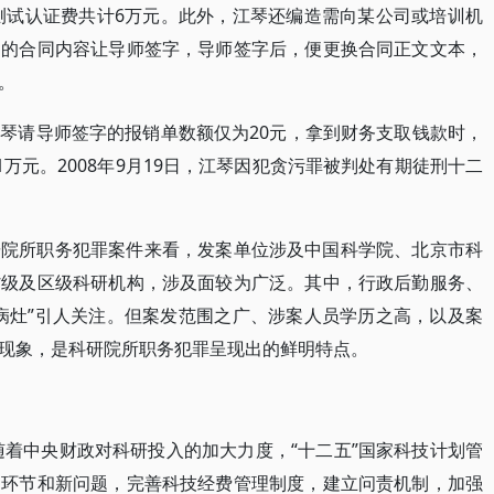
的测试认证费共计6万元。此外，江琴还编造需向某公司或培训机
造的合同内容让导师签字，导师签字后，便更换合同正文文本，
。
琴请导师签字的报销单数额仅为20元，拿到财务支取钱款时，
31万元。2008年9月19日，江琴因犯贪污罪被判处有期徒刑十二
研院所职务犯罪案件来看，发案单位涉及中国科学院、北京市科
省级及区级科研机构，涉及面较为广泛。其中，行政后勤服务、
病灶”引人关注。但案发范围之广、涉案人员学历之高，以及案
现象，是科研院所职务犯罪呈现出的鲜明特点。
随着中央财政对科研投入的加大力度，“十二五”国家科技计划管
弱环节和新问题，完善科技经费管理制度，建立问责机制，加强