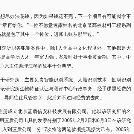
都想尽办法花钱，因为如果钱花不完，下一个项目有可能就拿不
盖个章再给你。”一位不愿意透露姓名的北京某高校材料工程系副
员就是包了其中一个摊位，进账出账从那里过。”
研院所职务犯罪案件中，除1人为高中文化程度外，其他都是大
都是高学历人才，年富力强，案发时处于事业黄金期。其中，中
心原主任助理江琴的故事十分典型。
骨干研究所，主要负责智能识别系统、人脸识别技术、虹膜识别
理该研究所生物特征认证与测评中心行政事务，经手课题经费的
，导师往往只管签字，此后并不过问经费的去向。
琴注册成立北京蓝盾信安科技发展有限公司。他以该研究所的名
蓝盾公司出具的发票分别于2005年2月2日和6月3日在该研究
，入到蓝盾公司，分17次将这两笔款项提现据为己有。2005年