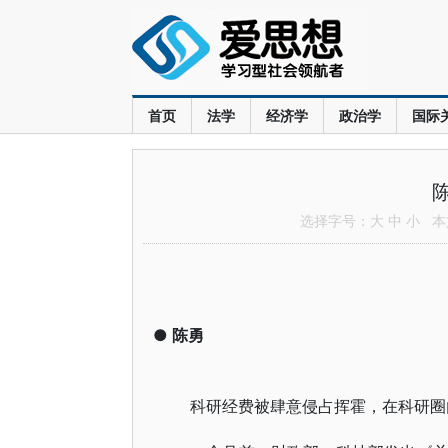
首页
法学
经济学
政治学
国际
选择字号：
大
中
小
本文
●
陈勇
科研经费被肆意侵占挥霍，在科研圈