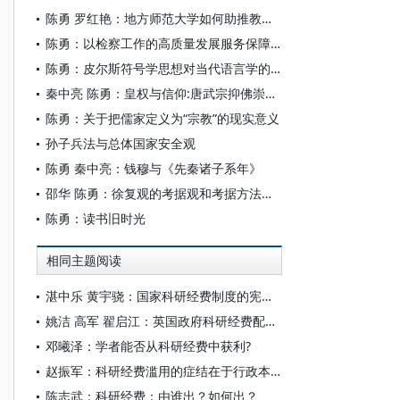
陈勇 罗红艳：地方师范大学如何助推教育强国建设
陈勇：以检察工作的高质量发展服务保障中国式现代化
陈勇：皮尔斯符号学思想对当代语言学的影响
秦中亮 陈勇：皇权与信仰:唐武宗抑佛崇道原因新探
陈勇：关于把儒家定义为“宗教”的现实意义
孙子兵法与总体国家安全观
陈勇 秦中亮：钱穆与《先秦诸子系年》
邵华 陈勇：徐复观的考据观和考据方法述论
陈勇：读书旧时光
相同主题阅读
湛中乐 黄宇骁：国家科研经费制度的宪法学释义
姚洁 高军 翟启江：英国政府科研经费配置的经验与启示
邓曦泽：学者能否从科研经费中获利?
赵振军：科研经费滥用的症结在于行政本位
陈志武：科研经费：由谁出？如何出？