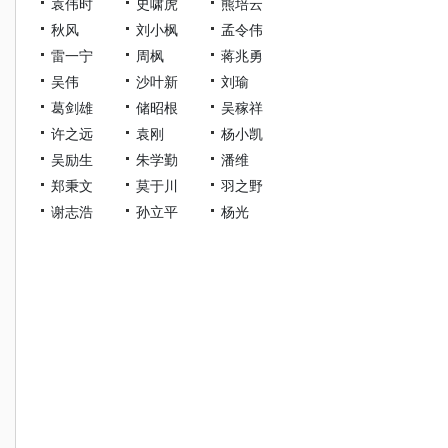
袁伟时
史啸虎
熊培云
秋风
刘小枫
孟令伟
雷一宁
周枫
蒋兆勇
吴伟
沙叶新
刘瑜
葛剑雄
储昭根
吴稼祥
许之远
袁刚
杨小凯
吴励生
朱学勤
潘维
郑秉文
莫于川
羽之野
谢志浩
孙立平
杨光