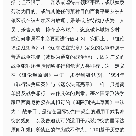
括（但不限于）：谋杀或虐待占领区平民，或以奴隶
劳动为目的、或为其他任何某种目的而将平民从被占
领区或在被占领区内放逐，屠杀或虐待战俘或海上人
员，杀害人质，掠夺公私财产，恣意破坏城镇乡村，
或任何非属军事必要而进行破坏[8]。实际上，《纽伦
堡法庭宪章》和《远东法庭宪章》定义的战争罪属于
普通战争犯罪（或称为通常的战争罪），因为广义的
战争犯罪还包括侵略罪行和危害人类罪行，这一定义
在《纽伦堡原则》中进一步得到确认[9]。1954年
《罪行法典草案》与《远东法庭宪章》一样，只是简
单提及战争罪行，未作具体的列举。著名国际刑法学
家巴西奥尼教授在其拟订的《国际刑法典草案》中认
为：“战争罪，是指在国际协约中规定的适用于武装冲
突的规则，以及普遍认可的适用于武装冲突的国际法
原则和规则所禁止的作为或不作为。”[10]基于历史的