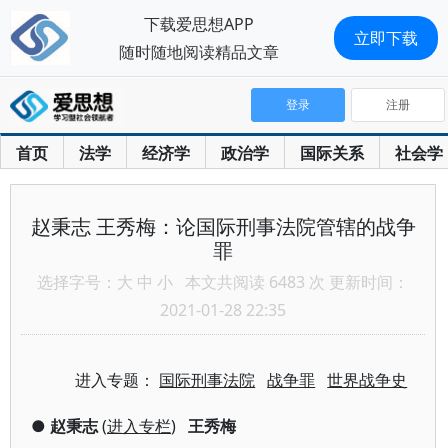
下载爱思想APP
立即下载
随时随地阅读精品文章
登录
注册
首页
法学
经济学
政治学
国际关系
社会学
赵秉志 王秀梅：论国际刑事法院管辖的战争
罪
选择字号：
大
中
小
本文共阅读 6483 次 更新时间：
2021-01-28 22:35
进入专题：
国际刑事法院
战争罪
世界战争史
●
赵秉志
(
进入专栏
)
王秀梅