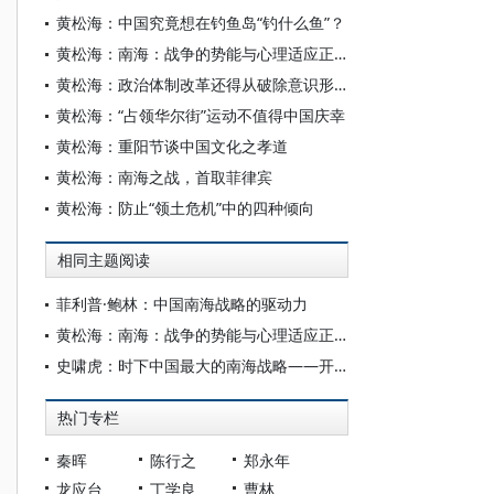
黄松海：中国究竟想在钓鱼岛“钓什么鱼”？
黄松海：南海：战争的势能与心理适应正在同步累积
黄松海：政治体制改革还得从破除意识形态壁垒开始
黄松海：“占领华尔街”运动不值得中国庆幸
黄松海：重阳节谈中国文化之孝道
黄松海：南海之战，首取菲律宾
黄松海：防止“领土危机”中的四种倾向
相同主题阅读
菲利普·鲍林：中国南海战略的驱动力
黄松海：南海：战争的势能与心理适应正在同步累积
史啸虎：时下中国最大的南海战略——开发南海
热门专栏
秦晖
陈行之
郑永年
龙应台
丁学良
曹林