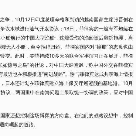
之争，10月12日印度总理辛格和到访的越南国家主席张晋创在
争议水域进行油气开发协议；18日，菲律宾的一艘海军炮艇在
艘小船航行的中国大型渔船，这艘受伤的渔船随后剪断拖绳，离
5艘无人小艇，至今拒绝归还。菲律宾国内对“撞船”的态度也由
转变。此时，美菲持续10多天的联合军事演习正在展开，菲律
民如惊弓之鸟”的社论，对中国大肆嘲讽，称中国外交在菲律宾
府最近也在积极推进“南进战略”。除与菲律宾达成共享海上情报
，日本还计划在菲律宾建立海上保安厅巡逻舰的基地港。10月
保协议，两国重申在南海问题上采取统一协调的政策，应对中国
多国家还想控制这场博弈的方向盘。在他们的战略设想中，控制
通向崛起的道路。