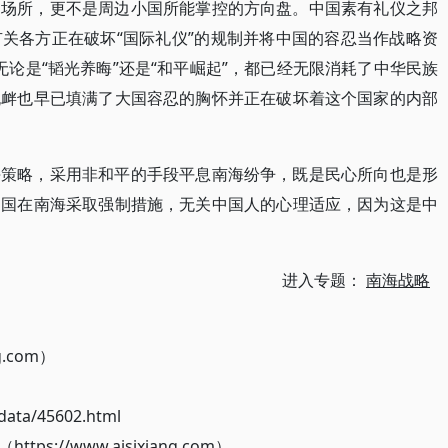
的场所，更不是周边小国所能掌控的方向盘。中国素有礼仪之邦
关各方正在破坏“国际礼仪”的规制并将中国的容忍当作战略资
，无论是“韬光养晦”还是“和平崛起”，都已经无限消耗了中华民族
挑衅也早已填满了大国容忍的胸怀并正在破坏着这个国家的内部
海策略，采用非和平的手段平息南海纷争，既是民心所向也是形
中国在南海采取强制措施，无关中国人的心理适应，因为这是中
进入专题：
南海战略
g.com）
ata/45602.html
://www.aisixiang.com）。