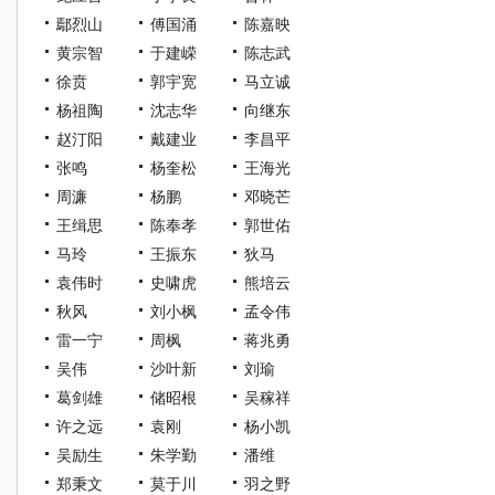
鄢烈山
傅国涌
陈嘉映
黄宗智
于建嵘
陈志武
徐贲
郭宇宽
马立诚
杨祖陶
沈志华
向继东
赵汀阳
戴建业
李昌平
张鸣
杨奎松
王海光
周濂
杨鹏
邓晓芒
王缉思
陈奉孝
郭世佑
马玲
王振东
狄马
袁伟时
史啸虎
熊培云
秋风
刘小枫
孟令伟
雷一宁
周枫
蒋兆勇
吴伟
沙叶新
刘瑜
葛剑雄
储昭根
吴稼祥
许之远
袁刚
杨小凯
吴励生
朱学勤
潘维
郑秉文
莫于川
羽之野