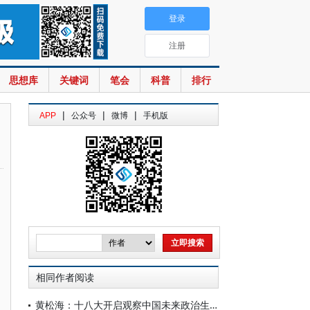
登录
注册
思想库
关键词
笔会
科普
排行
|
|
|
APP
公众号
微博
手机版
相同作者阅读
黄松海：十八大开启观察中国未来政治生态的窗口