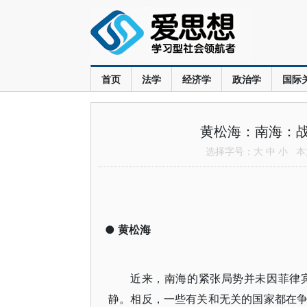
首页
法学
经济学
政治学
国际
黄松海：南海：
选择字号：
大
中
小
本文
●
黄松海
近来，南海的紧张局势并未因菲律
静。相反，一些有关和无关的国家都在