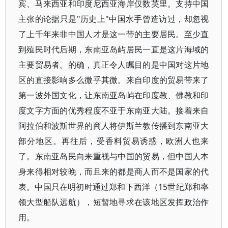
宾、马来西亚和印度尼西亚海岸仅数英里。支持中国
主张的论据只是"历史上"中国水手曾造访过，却忽视
了上千年来非中国人才是这一带的主要居民。至少直
到殖民时代后期，东南亚岛屿居民一直是这片海域的
主要贸易者。的确，真正令人瞩目的是中国对这片地
区的直接影响多么微乎其微。来自印度的贸易带来了
第一波外国文化，让东南亚岛屿在印度教、佛教和印
度文字方面的优秀程度不亚于东南亚大陆。接着来自
阿拉伯和波斯世界的商人将伊斯兰教传播到东南亚大
部分地区。再往后，受香料贸易诱惑，欧洲人也来
了。东南亚岛民向来重视与中国的贸易，但中国人本
身来得相对较晚，而且来的都是商人而不是国家的代
表。中国只在明初时通过郑和下西洋（15世纪郑和率
领大型船队远航），短暂地寻求在该地区发挥政治作
用。