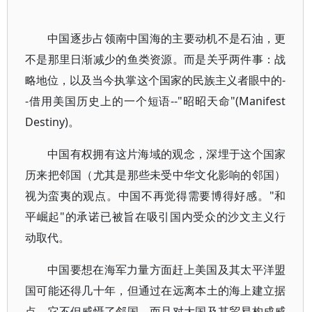
中国逐步占领南中国海的主要动机不是石油，更
不是那里日渐减少的鱼类资源。而是关乎两件事：战
略地位，以及当今执掌这个国家的民族主义者眼中的-
-借用美国历史上的一个短语--"昭昭天命"(Manifest
Destiny)。
中国有权拥有这片海域的观念，深埋于这个国家
历来把邻国（尤其是那些未受中华文化影响的邻国）
视为蛮夷的观点。中国不再觉得需要博得好感。"和
平崛起"的承诺已被旨在吸引国内受众的沙文主义行
动取代。
中国要想在海军力量方面赶上美国及其太平洋盟
国可能还得几十年，但通过在远离本土的海上建立据
点，它不但威慑了邻国，而且对大国及其贸易构成威