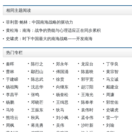
相同主题阅读
菲利普·鲍林：中国南海战略的驱动力
黄松海：南海：战争的势能与心理适应正在同步累积
史啸虎：时下中国最大的南海战略——开发南海
热门专栏
秦晖
陈行之
郑永年
龙应台
丁学良
曹林
鄢烈山
傅国涌
陈嘉映
黄宗智
于建嵘
陈志武
徐贲
郭宇宽
马立诚
杨祖陶
沈志华
向继东
赵汀阳
戴建业
李昌平
张鸣
杨奎松
王海光
周濂
杨鹏
邓晓芒
王缉思
陈奉孝
郭世佑
马玲
王振东
狄马
袁伟时
史啸虎
熊培云
秋风
刘小枫
孟令伟
雷一宁
周枫
蒋兆勇
吴伟
沙叶新
刘瑜