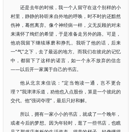
还是去年的时候，我一个人留守在这个别样的小
村里，静静的聆听来自外地的呼唤，时不时的还黯然
伤神，蓦然离弃。像个神经病一样，义无反顾的对未
来满怀了绚烂的希望，于是准备走另外的路。可是，
他劝我留下继续琢磨和挣扎。我听了他的话，后来
一“气”之下，去了最远的地方。而我们在彼此的记忆
中，都留下了这样的诺言，如一个永不放弃的信念
——以后开一家属于自己的书店。
他从北京来信说：“定当饱读一通，岂不更合
理？”我津津乐道，劝他也入点股份，算是一个彼此的
交代。他“强词夺理”，最后只好和解。
所以，拥有一家小小的书店，就成了一个晚年，
或者今后的梦想。因为年轻时，逛了一些书店，也瞧
见了那书店老板的生活姿态，得意的样子，好像懂得