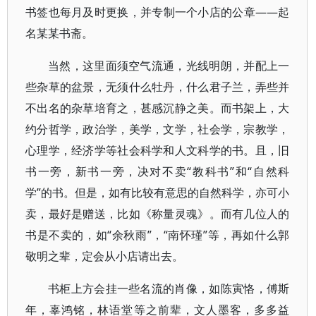
书签也每月及时更换，并专制一个小店的公章——起
名某某书斋。
当然，这里面须空气流通，光线明朗，并配上一
些杂草的盆景，无须什么牡丹，什么君子兰，弄些并
不出名的杂草培育之，甚感沉静之美。而书架上，大
约分哲学，政治学，美学，文学，社会学，宗教学，
心理学，经济学等社会科学和人文科学的书。且，旧
书一旁，新书一旁，决对不卖“教科书”和“自然科
学”的书。但是，如有比较有意思的自然科学，亦可小
卖，最好是赠送，比如《称量灵魂》。而有几位人的
书是不卖的，如“余秋雨”，“南怀瑾”等，再如什么郭
敬明之辈，定会从小店请出去。
书柜上方会挂一些名流的肖像，如陈寅恪，傅斯
年，辜鸿铭，林语堂等之前辈，文人墨客，多多益