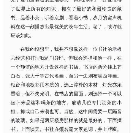
了世界上所有的知识，拥有了最好的和最珍贵的藏
书。品着小茶，听着京剧，看着小书，岁月的留声机
就在这一刻播放出最优美的晚年生活。老了，或许就
应该如此。
在我的设想里，我并不想像这样一位书社的老板
去经营和打理我的“书社”。但我会选择和他一样，在
一个静僻的地方开设这样的书店。书店的两旁挂上齐
白石，张大千等古代名画，而另一边则布满西洋画。
柜台和地板都用木质的，选上淳朴的木材，灯光亦须
昏暗，但不失光明。在书店的里面，则选择一个可以
坐下来品读和喝茶的地方。雇请几位专门沏茶的小
姐，抑或自己来沏也可。当然，这中间需要一层隔音
的玻璃。如果是两层楼房那样的就是最好的，下面摆
书，上面谈天。书社亦须名流大家题词，并上牌匾。