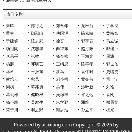
潘采夫：北京的几家书店
热门专栏
秦晖
陈行之
郑永年
龙应台
丁学良
曹林
鄢烈山
傅国涌
陈嘉映
黄宗智
于建嵘
陈志武
徐贲
郭宇宽
马立诚
杨祖陶
沈志华
向继东
赵汀阳
戴建业
李昌平
张鸣
杨奎松
王海光
周濂
杨鹏
邓晓芒
王缉思
陈奉孝
郭世佑
马玲
王振东
狄马
袁伟时
史啸虎
熊培云
秋风
刘小枫
孟令伟
雷一宁
周枫
蒋兆勇
吴伟
沙叶新
刘瑜
葛剑雄
储昭根
吴稼祥
许之远
袁刚
杨小凯
吴励生
朱学勤
潘维
郑秉文
莫于川
羽之野
谢志浩
孙立平
杨光
Powered by aisixiang.com Copyright © 2026 by
aisixiang.com All Rights Reserved 爱思想 京ICP备12007865