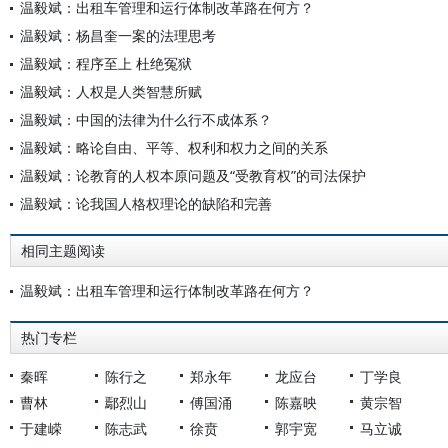
温毅斌：出租车管理和运行体制改革路在何方？
温毅斌：杨昌奎一案的法理思考
温毅斌：程序至上 杜绝冤狱
温毅斌：人权是人类智慧所赋
温毅斌：中国的法律为什么行不成体系？
温毅斌：略论自由、平等、权利和权力之间的关系
温毅斌：论教育的人权本原问题及“受教育权”的司法保护
温毅斌：论我国人格权理论的缺陷和完善
相同主题阅读
温毅斌：出租车管理和运行体制改革路在何方？
热门专栏
秦晖
陈行之
郑永年
龙应台
丁学良
曹林
鄢烈山
傅国涌
陈嘉映
黄宗智
于建嵘
陈志武
徐贲
郭宇宽
马立诚