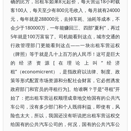
确的比方，出租车如果8元起价，每天营运18小时载
客100人，每天至少有800元毛收入，每月就有24000
元，每年就是288000元，去掉车耗、油耗等成本，不
会少于180000万，一年能赚回三、四部“夏利”，再过
5年就是100万富翁了。司机能看到这点，城市交通的
行政管理部门更能看到这点——一块出租车营运权
（牌照）等于就是几十上百万的人民币！这可是巨大
的经济资源[在理论上叫“经济
租”（economicrent），是指政府以法律、制度、政
策等形式配置市场资源和分配社会财富，它必然诱发
政府部门和官员的寻租行为]。给谁啊？于是“寻租”开
始了：把出租车营运权顺理成章地交给国有的公共汽
车公司，没有多少部门和个人既得利益，即使有，风
险也太大，所以，我国还没有听说把出租车营运权交
给国有的公共汽车公司的，何况，国有的公共汽车公