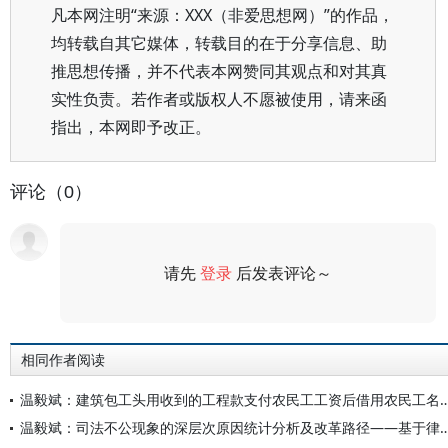
凡本网注明“来源：XXX（非爱思想网）”的作品，
均转载自其它媒体，转载目的在于分享信息、助
推思想传播，并不代表本网赞同其观点和对其真
实性负责。若作者或版权人不愿被使用，请来函
指出，本网即予改正。
评论（0）
请先
登录
后发表评论～
评论
相同作者阅读
温毅斌：建筑包工头用收到的工程款支付农民工工资后借用农民工名义起诉总包方索要工资不构成虚假诉讼—
温毅斌：司法不公现象的深层次原因统计分析及改革路径——基于律师