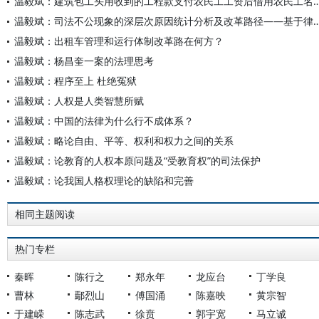
温毅斌：建筑包工头用收到的工程款支付农民工工资后借用农民工名义起诉总包方索要工资不构成虚假诉讼—
温毅斌：司法不公现象的深层次原因统计分析及改革路径——基于律师
温毅斌：出租车管理和运行体制改革路在何方？
温毅斌：杨昌奎一案的法理思考
温毅斌：程序至上 杜绝冤狱
温毅斌：人权是人类智慧所赋
温毅斌：中国的法律为什么行不成体系？
温毅斌：略论自由、平等、权利和权力之间的关系
温毅斌：论教育的人权本原问题及“受教育权”的司法保护
温毅斌：论我国人格权理论的缺陷和完善
相同主题阅读
热门专栏
秦晖
陈行之
郑永年
龙应台
丁学良
曹林
鄢烈山
傅国涌
陈嘉映
黄宗智
于建嵘
陈志武
徐贲
郭宇宽
马立诚