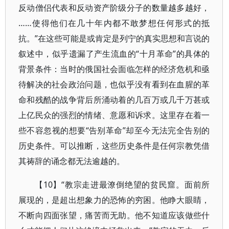
反动僧侣代表和反动资产阶级分子的数量越多越好，
……使得他们在几十年内都不敢梦想任何形式的抵
抗。”在这些可能是或肯定是列宁的真实思想和言说的
叙述中，似乎遗漏了产生流血的“十月革命”的具体的
背景条件：当时的俄国社会面临怎样的经济危机和亟
待解决的社会政治问题，也似乎没有看到在血腥的革
命和残酷的战争背后所涌动着的几百万或几千万甚或
上亿民众的强烈的情绪、意愿和诉求。这里存在着一
些不容忽视的想要“告别革命”却至今无法完全告别的
历史条件。可以推断，这些历史条件是任何宗教凭借
其祷辞的诵念都无法逾越的。
【10】“教宗走进最潦倒绝望的贫民窟。面前所
展现的，是超出想象力的恐怖的穷困。他睁大眼睛，
不断向四面张望，痛苦而无助。他不知道应该做些什