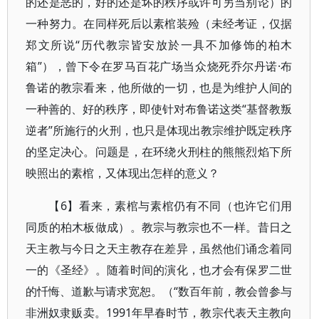
的还是恶的，好的还是坏的秩序或许可另当别论）的
一种努力。在同样死后以素棺装殓（未经考证，仅据
郑文所说“历代教宗皆安放於一具不加修饰的柏木
箱”），曾下令在罗马百花广场当众烧死乔尔丹诺·布
鲁诺的教宗看来，他所做的一切，也是为维护人间的
一种善的、好的秩序，即使针对布鲁诺这类“基督教叛
逆者”所施行的火刑，也只是体现出教宗维护既定秩序
的坚定决心。问题是，在环绕火刑柱的熊熊烈焰下所
映照出的素棺，又体现出怎样的意义？
【6】看来，素棺与素棺仍有不同（也许它们用
同质的柏木板做成）。教宗与教宗也不一样。昔日之
天主教与今日之天主教存在差异，虽然他们诵念着同
一的《圣经》。随着时间的演化，也才会有保罗二世
的忏悔、道歉与请求宽恕。（“数百年前，教会曾参与
非洲奴隶贩卖。1991年早春时节，教宗代表天主教向