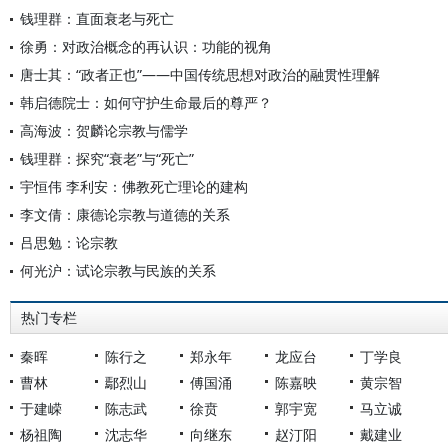
钱理群：直面衰老与死亡
徐勇：对政治概念的再认识：功能的视角
唐士其：“政者正也”——中国传统思想对政治的融贯性理解
韩启德院士：如何守护生命最后的尊严？
高海波：贺麟论宗教与儒学
钱理群：探究“衰老”与“死亡”
宇恒伟 李利安：佛教死亡理论的建构
李文倩：康德论宗教与道德的关系
吕思勉：论宗教
何光沪：试论宗教与民族的关系
热门专栏
秦晖
陈行之
郑永年
龙应台
丁学良
曹林
鄢烈山
傅国涌
陈嘉映
黄宗智
于建嵘
陈志武
徐贲
郭宇宽
马立诚
杨祖陶
沈志华
向继东
赵汀阳
戴建业