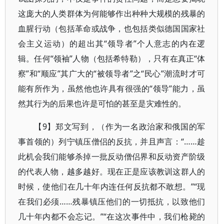
这庞大的人类群体为何能够作出种种大规模的残暴的
血腥行动（包括革命或战争，也包括类似德国国家社
会主义运动）的超出其“领导者”个人意志的内在逻
辑。任何“领袖”人物（包括希特勒），只有在真正“体
察”和“顺应”其广大的“被领导者”之“民心”潮流时才可
能有所作为，虽然他也许具有很强的“领导”能力，虽
然其行为的后果也许是可怕的甚至是灾难性的。
【9】郑文写到，（作为一名政治家和俄国的军
事首领的）列宁镇压僧侣的反抗，并且声言：“……趁
此机会我们能够杀掉一批反动僧侣界和反动资产阶级
的代表人物，越多越好。现在正是应该教训这群人的
时候，使他们在几十年内连任何反抗都不敢想。”“现
在我们必须……残暴镇压他们的一切抵抗，以致他们
几十年内都不会忘记。”“在这次事件中，我们枪毙的