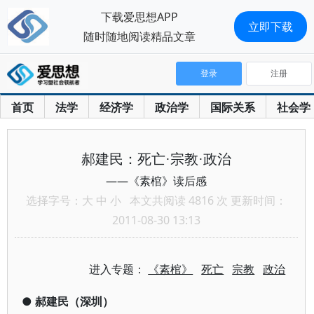
下载爱思想APP
立即下载
随时随地阅读精品文章
登录
注册
首页
法学
经济学
政治学
国际关系
社会学
郝建民：死亡·宗教·政治
——《素棺》读后感
选择字号：
大
中
小
本文共阅读 4816 次 更新时间：
2011-08-30 13:13
进入专题：
《素棺》
死亡
宗教
政治
●
郝建民（深圳）