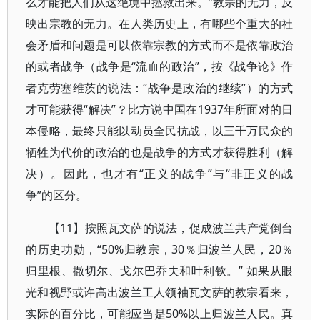
么才能把人们从这绝境中拯救出来。”教宗的无力，反
映出宗教的无力。在人类历史上，有哪些个重大的社
会矛盾和问题是可以依靠宗教的方式而不是依靠政治
的或者战争（战争是“流血的政治”，按《战争论》作
者克劳塞维茨的说法：“战争是政治的继续”）的方式
才可能获得“解决”？比方说中国在1937年所面对的日
本侵略，最终只能以动员全民抗战，以三千万民众的
牺牲为代价的政治的也是战争的方式才获得胜利（解
决）。因此，也才有“正义的战争”与“非正义的战
争”的区分。
【11】按照瓦文萨的说法，促成波兰共产党倒台
的历史功勋，“50%归教宗，30％归波兰人民，20％
归里根、撒切尔、戈尔巴乔夫和叶利钦。” 如果从眼
光和视野或许高出波兰工人领袖瓦文萨的教宗看来，
实际的百分比，可能应当是50%以上归波兰人民。真