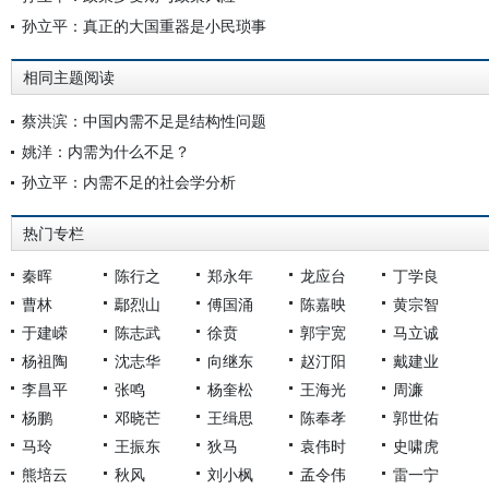
孙立平：真正的大国重器是小民琐事
相同主题阅读
蔡洪滨：中国内需不足是结构性问题
姚洋：内需为什么不足？
孙立平：内需不足的社会学分析
热门专栏
秦晖
陈行之
郑永年
龙应台
丁学良
曹林
鄢烈山
傅国涌
陈嘉映
黄宗智
于建嵘
陈志武
徐贲
郭宇宽
马立诚
杨祖陶
沈志华
向继东
赵汀阳
戴建业
李昌平
张鸣
杨奎松
王海光
周濂
杨鹏
邓晓芒
王缉思
陈奉孝
郭世佑
马玲
王振东
狄马
袁伟时
史啸虎
熊培云
秋风
刘小枫
孟令伟
雷一宁