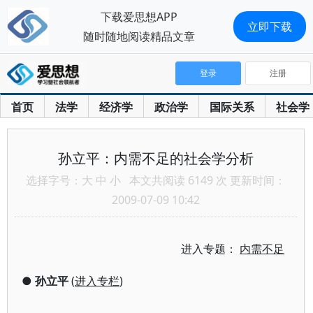
下载爱思想APP
立即下载
随时随地阅读精品文章
登录
注册
首页
法学
经济学
政治学
国际关系
社会学
孙立平：内需不足的社会学分析
选择字号：
大
中
小
本文共阅读 6149 次 更新时间：
2009-07-09 10:42
进入专题：
内需不足
●
孙立平
(
进入专栏
)