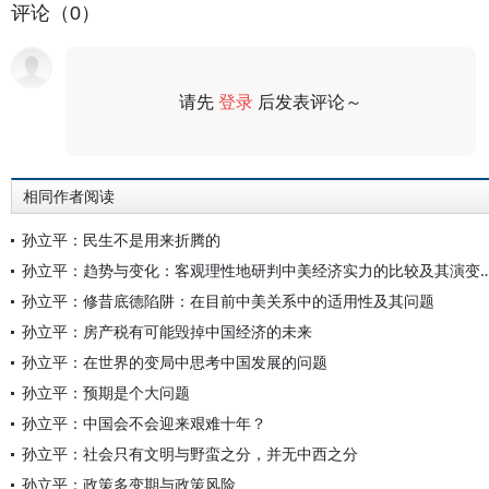
评论（0）
请先
登录
后发表评论～
评论
相同作者阅读
孙立平：民生不是用来折腾的
孙立平：趋势与变化：客观理性地研判中美经济实力的
孙立平：修昔底德陷阱：在目前中美关系中的适用性及其问题
孙立平：房产税有可能毁掉中国经济的未来
孙立平：在世界的变局中思考中国发展的问题
孙立平：预期是个大问题
孙立平：中国会不会迎来艰难十年？
孙立平：社会只有文明与野蛮之分，并无中西之分
孙立平：政策多变期与政策风险