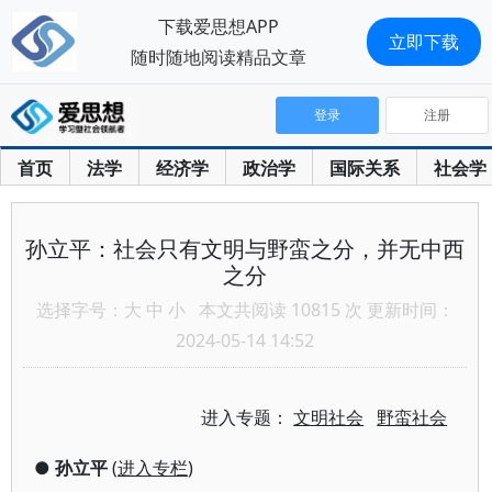
下载爱思想APP
立即下载
随时随地阅读精品文章
登录
注册
首页
法学
经济学
政治学
国际关系
社会学
孙立平：社会只有文明与野蛮之分，并无中西
之分
选择字号：
大
中
小
本文共阅读 10815 次 更新时间：
2024-05-14 14:52
进入专题：
文明社会
野蛮社会
●
孙立平
(
进入专栏
)