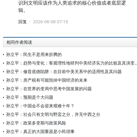
识到文明应该作为人类追求的核心价值或者底层逻
辑。
回复
·
2026-06-08 07:19
相同作者阅读
孙立平：民生不是用来折腾的
孙立平：趋势与变化：客观理性地研判中美经济实力的
孙立平：修昔底德陷阱：在目前中美关系中的适用性及其问题
孙立平：房产税有可能毁掉中国经济的未来
孙立平：在世界的变局中思考中国发展的问题
孙立平：预期是个大问题
孙立平：中国会不会迎来艰难十年？
孙立平：社会只有文明与野蛮之分，并无中西之分
孙立平：政策多变期与政策风险
孙立平：真正的大国重器是小民琐事