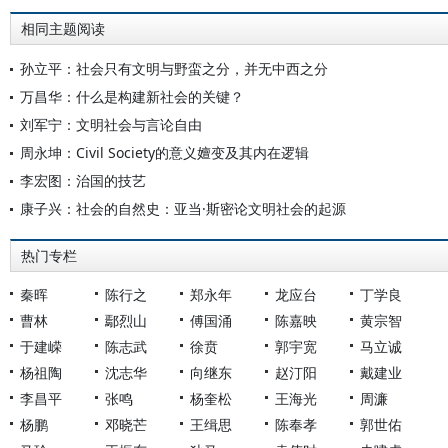
相同主题阅读
孙立平：社会只有文明与野蛮之分，并无中西之分
万昌华：什么是构建新社会的关键？
刘军宁：文明社会与言论自由
周永坤：Civil Society的意义嬗变及其内在逻辑
李宏图：治国的技艺
康子兴：社会的自然史：亚当·斯密论文明社会的起源
热门专栏
秦晖
陈行之
郑永年
龙应台
丁学良
曹林
鄢烈山
傅国涌
陈嘉映
黄宗智
于建嵘
陈志武
徐贲
郭宇宽
马立诚
杨祖陶
沈志华
向继东
赵汀阳
戴建业
李昌平
张鸣
杨奎松
王海光
周濂
杨鹏
邓晓芒
王缉思
陈奉孝
郭世佑