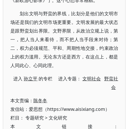
《新欧游心影录》了。这个心态非常糟糕。
划出文明与野蛮的界线，比划分是他们的文明市
场还是我们的文明市场更重要。文明发展的最大状态
是跟野蛮划出界限。文野界限，从政治立规上说，第
一，把人当人来看待，而不把人当手段来对待；第
二，权力必须规范、平和、周期性地交接，约束政治
上的权力滥用。无论东方还是西方，在这点上，都是
人同此心、心同此理。
进入
孙立平
的专栏 进入专题：
文明社会
野蛮社
会
本文责编：
陈冬冬
发信站：爱思想（https://www.aisixiang.com）
栏目：
专题研究
>
文化研究
本文链接：