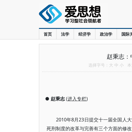
首页
法学
经济学
政治学
国际
赵秉志：
选择字号：
大
中
小
本文
●
赵秉志
(
进入专栏
)
2010年8月23日提交十一届全国人
死刑制度的改革与完善有三个方面的修改