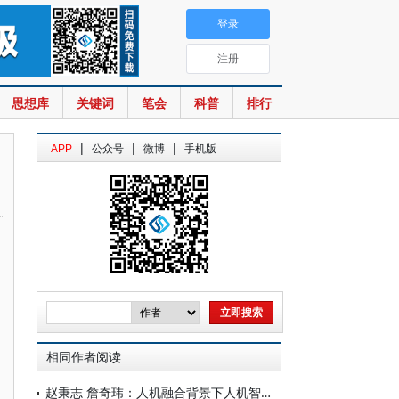
登录
注册
思想库
关键词
笔会
科普
排行
|
|
|
APP
公众号
微博
手机版
相同作者阅读
赵秉志 詹奇玮：人机融合背景下人机智能体的刑事责任探究