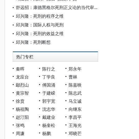
舒远招：康德黑格尔死刑正义论的当代审视
邱兴隆：死刑的程序之维
邱兴隆：国际人权与死刑
邱兴隆：死刑的效益之维
邱兴隆：死刑断想
热门专栏
秦晖
陈行之
郑永年
龙应台
丁学良
曹林
鄢烈山
傅国涌
陈嘉映
黄宗智
于建嵘
陈志武
徐贲
郭宇宽
马立诚
杨祖陶
沈志华
向继东
赵汀阳
戴建业
李昌平
张鸣
杨奎松
王海光
周濂
杨鹏
邓晓芒