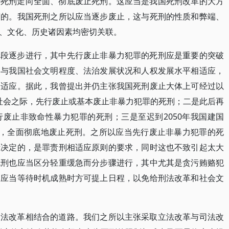
少死刑走向全面、彻底废止死刑。这应当是我国死刑改革的大方
变的。我国死刑之所以应当逐步废止，这与死刑的性质和弊端、
、文化、历史诸因素均密切关联。
阶段逐步进行，其中先行废止非暴力犯罪的死刑应是重要的突破
当与我国社会文明程度、法治发展状况和人权发展水平相适应，
相适应。据此，我曾提出并仍主张我国死刑废止大体上可经过以
康社会之际，先行废止或基本废止非暴力犯罪的死刑；二是此后再
废止非致命性暴力犯罪的死刑；三是至迟到2050年我国建国
时，全面彻底地废止死刑。之所以应当先行废止非暴力犯罪的死
所决定的，是罪责刑相适应原则的要求，同时这也不致引起太大
死刑也应当区分轻重缓急而分步骤进行，其中尤其是贪污贿赂犯
，应当等待时机成熟时方可提上日程，以免给刑法改革和社会文
司法改革相结合的道路。我们之所以主张采取立法改革与司法改