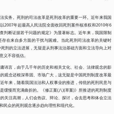
司法实务。死刑的司法改革是死刑改革的重要一环。近年来我国
2007年起最高人民法院全面收回死刑案件核准权和2010年6
审查判断证据若干问题的规定》为显著标志。近年来，我国限制
还存在来自多方面的干扰与困难。当此死刑司法改革的关键时
减少死刑的立法进展，无疑是从刑事法治基础方面和立法导向上对
意义不容低估。
毋庸讳言，由于几千年的历史和相关文化、社会、法律观念的影
刑的观念还根深蒂固、市场广大，这无疑是中国死刑制度改革最
。近年来，随着我国法治和人权事业的推进，传统的死刑民意与
缓慢而充满曲折的。《修正案(八)(草案)》所推进的死刑制度
题的关注高潮，人们会热议、辩论、探讨，会去思考和体会立法
和民众的死刑观念逐步趋向理性和现代化。