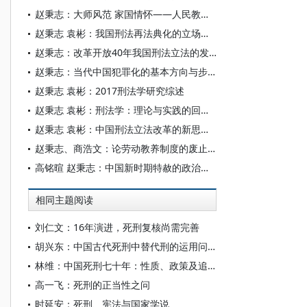
赵秉志：大师风范 家国情怀——人民教育家高铭暄先生的三个心愿
赵秉志 袁彬：我国刑法再法典化的立场与选择
赵秉志：改革开放40年我国刑法立法的发展及其完善
赵秉志：当代中国犯罪化的基本方向与步骤——以《刑法修正案（九）》为主要视角
赵秉志 袁彬：2017刑法学研究综述
赵秉志 袁彬：刑法学：理论与实践的回顾、反思及前瞻
赵秉志 袁彬：中国刑法立法改革的新思维——以《刑法修正案（九）》为中心
赵秉志、商浩文：论劳动教养制度的废止与刑法调整
高铭暄 赵秉志：中国新时期特赦的政治与法治意义
相同主题阅读
刘仁文：16年演进，死刑复核尚需完善
胡兴东：中国古代死刑中替代刑的运用问题研究
林维：中国死刑七十年：性质、政策及追问
高一飞：死刑的正当性之问
时延安：死刑、宪法与国家学说