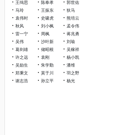
王缉思
陈奉孝
郭世佑
马玲
王振东
狄马
袁伟时
史啸虎
熊培云
秋风
刘小枫
孟令伟
雷一宁
周枫
蒋兆勇
吴伟
沙叶新
刘瑜
葛剑雄
储昭根
吴稼祥
许之远
袁刚
杨小凯
吴励生
朱学勤
潘维
郑秉文
莫于川
羽之野
谢志浩
孙立平
杨光