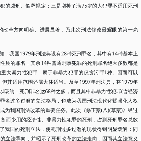
犯的减刑、假释规定；三是增补了满75岁的人犯罪不适用死刑
制度的改革方向明确、进展显著，乃此次刑法修改最耀眼的第一亮
，我国1979年刑法典设有28种死刑罪名，其中有14种基本上
性质的罪名，其余14种普通刑事犯罪的死刑罪名绝大多数都是
的重大暴力性犯罪，属于非暴力犯罪的仅贪污罪1种。因而可以
，但其适用范围还属大体适当。及至1997年刑法典，将1979年
以吸纳，死刑罪名达68种之多，而且其中非暴力性犯罪(含经济
死刑罪名过多过滥的立法格局，也成为我国刑法现代化暨强化人权
为我国刑法改革的重要任务。此次《修正案(八)(草案)》经过
种备而少用的经济性、非暴力性犯罪的死刑，占到死刑罪名总数
改善了我国的死刑立法，使死刑过多过滥的现状得到明显缓解；同
刑的立法导向，并昭示了死刑改革的立法走向，因而其立法意义