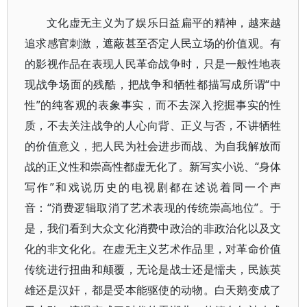
文化虚无主义为了娱乐日益扁平的精神，越来越
追求感官刺激，遮蔽甚至否定人民立场的价值观。有
的影视作品在表现人民革命战争时，只是一般性地表
现战争场面的残酷，把战争和牺牲都描写成所谓“中
性”的纯客观的表象事实，而不去深入挖掘事实的性
质，不去关注战争的人心向背、正义与否，不讲牺牲
的价值意义，把人民为社会进步而战、为自我解放而
战的正义性和崇高性都虚无化了。新写实小说、“身体
写作”和戏说历史的电视剧都在述说着同一个声
音：“消费逻辑取消了艺术表现的传统崇高地位”。于
是，我们看到大众文化消费中政治的非政治化以及文
化的非文化化。在虚无主义艺术作品里，对革命价值
传统进行扭曲和颠覆，无论是战士还是懦夫，民族英
雄还是汉奸，都是受本能驱使的动物。白天鹅变成了