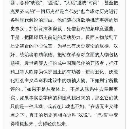
题，各种“戏说”、“歪说”、“大话”遂成“时尚”，甚至把
克罗齐式的“一切历史都是当代史”也当成对历史进行
各种现代解说的理由。他们随心所欲地挑选零碎的历
史事实，加以涂抹和剪裁，凭借新奇想象肆意歪曲。
于是，把阻碍历史前进的反动势力、反面人物放到了
历史舞台的中心位置，为早已有历史定论的叛徒、汉
奸、统治者歌功颂德。把站在革命对立面的人物包括
慈禧、袁世凯等人打扮成中国现代化的开拓者，把汪
精卫等人吹捧为保护国土的有功者，进而丑化、妖魔
化社会主义革命和建设中的领袖人物。正如列宁所批
评的，“如果不是从整体上、不是从联系中去掌握事
实，如果事实是零碎的和随意挑出来的，那么它们就
只能是一种儿戏，或者连儿戏也不如。”在虚无主义肆
虐之下，真正的历史真相在这种“戏说”、 “恶搞”中变
得模糊起来，变得轻佻起来。