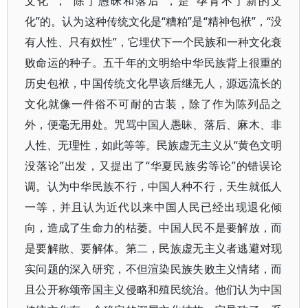
文化”，“除了愚昧和落后”，是“孕育不了新的文
化”的。认为这种传统文化是“糟粕”是“精神包袱”，“没
有人性、只有奴性”，它埋伏下一个民族和一种文化衰
败命运的种子。五千年的文明给中华民族背上很重的
历史包袱，中国传统文化早该后继无人，源远流长的
文化就像一件俗不可耐的古装，除了作为陈列品之
外，便毫无用处。咒骂中国人愚昧、落后、麻木、非
人性、无理性，如此等等。民族虚无主义从“黄色文明
没落论”出发，又提出了“华夏民族劣等论”的错误论
调。认为中华民族不行，中国人种不行，天生就低人
一等，并且认为近代以来中国人民已经出现退化倾
向，造成了生命力的枯萎。中国人民不是要解放，而
是要解散、要解体。第二，民族虚无主义者逃避对现
实问题的深入研究，不但渲染民族失败主义情绪，而
且公开称颂帝国主义侵略和殖民统治。他们认为中国