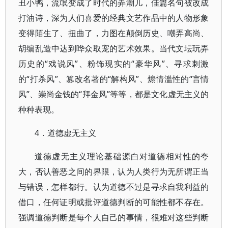
丑小鸭，流氓变成了时代的弄潮儿，佳篇名句被改成
打油诗，深为人们喜爱的经典文艺作品中的人物形象
变得陌生了、扭曲了，力图在颠倒历史、嘲弄高尚、
胡编乱造中达到哗众取宠的艺术效果。当代文坛玩弄
历史的“戏说风”、粉饰现实的“豪华风”、寻求刺激
的“打杀风”、篡改名著的“解构风”、煽情滥性的“言情
风”、崇尚金钱的“拜金风”等等，都是文化虚无主义的
种种表现。
4．道德虚无主义
道德虚无主义理论基础源白对道德相对性的夸
大，否认善恶之间的界限，认为人类行为无所谓正当
与错误，怎样都行。认为道德不过是寻求自我利益的
借口，任何证明或批评道德判断的可能性都不存在。
强调道德判断是每个人自己的事情，很难对这些判断