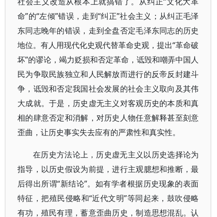
社会主义改造从根本上就搞错了。从纠正“文化大革
命”的“左倾”错误，走到“纠正”社会主义；从纠正毛泽
东同志晚年的错误，走到全盘否定毛泽东同志的历史
地位。有人用现代化史观代替革命史观，提出“革命破
坏”的谬论，竭力贬损和否定革命，诋毁和嘲弄中国人
民为争取民族独立和人民解放而进行的反帝反封建斗
争，诋毁和否定我国社会发展的社会主义取向及其伟
大成就。于是，历史虚无主义对客观历史的本质和真
相的肆意否定和消解，对历史人物任意解释甚至刻意
歪曲，让历史事实失去应有的严肃性和真实性。
在历史方法论上，历史虚无主义以历史选择论为
指导，以历史假设为前提，进行主观臆想和推断，最
后得出所谓“新结论”。如有学者根据历史现象的表面
特征，把殖民侵略和“近代文明”等同起来，鼓吹侵略
有功，殖民有理，蓄意歪曲历史，制造思想混乱。认