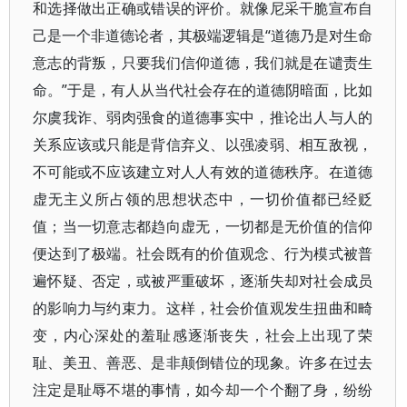
和选择做出正确或错误的评价。就像尼采干脆宣布自
己是一个非道德论者，其极端逻辑是“道德乃是对生命
意志的背叛，只要我们信仰道德，我们就是在谴责生
命。”于是，有人从当代社会存在的道德阴暗面，比如
尔虞我诈、弱肉强食的道德事实中，推论出人与人的
关系应该或只能是背信弃义、以强凌弱、相互敌视，
不可能或不应该建立对人人有效的道德秩序。在道德
虚无主义所占领的思想状态中，一切价值都已经贬
值；当一切意志都趋向虚无，一切都是无价值的信仰
便达到了极端。社会既有的价值观念、行为模式被普
遍怀疑、否定，或被严重破坏，逐渐失却对社会成员
的影响力与约束力。这样，社会价值观发生扭曲和畸
变，内心深处的羞耻感逐渐丧失，社会上出现了荣
耻、美丑、善恶、是非颠倒错位的现象。许多在过去
注定是耻辱不堪的事情，如今却一个个翻了身，纷纷