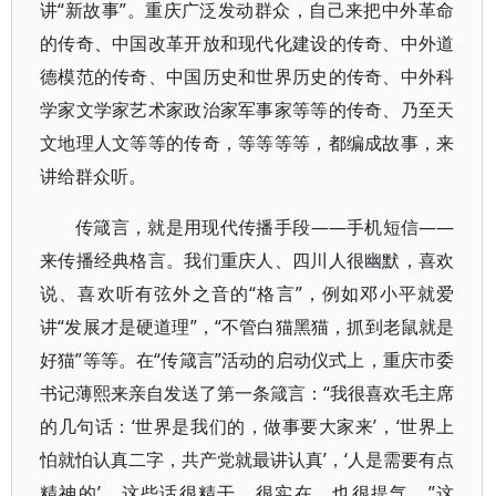
讲“新故事”。重庆广泛发动群众，自己来把中外革命
的传奇、中国改革开放和现代化建设的传奇、中外道
德模范的传奇、中国历史和世界历史的传奇、中外科
学家文学家艺术家政治家军事家等等的传奇、乃至天
文地理人文等等的传奇，等等等等，都编成故事，来
讲给群众听。
传箴言，就是用现代传播手段——手机短信——
来传播经典格言。我们重庆人、四川人很幽默，喜欢
说、喜欢听有弦外之音的“格言”，例如邓小平就爱
讲“发展才是硬道理”，“不管白猫黑猫，抓到老鼠就是
好猫”等等。在“传箴言”活动的启动仪式上，重庆市委
书记薄熙来亲自发送了第一条箴言：“我很喜欢毛主席
的几句话：‘世界是我们的，做事要大家来’，‘世界上
怕就怕认真二字，共产党就最讲认真’，‘人是需要有点
精神的’，这些话很精干，很实在，也很提气。”这