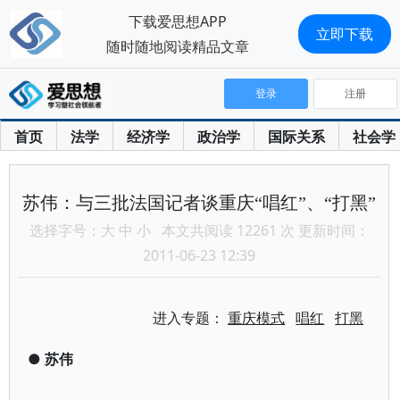
下载爱思想APP
立即下载
随时随地阅读精品文章
登录
注册
首页
法学
经济学
政治学
国际关系
社会学
苏伟：与三批法国记者谈重庆“唱红”、“打黑”
选择字号：
大
中
小
本文共阅读 12261 次 更新时间：
2011-06-23 12:39
进入专题：
重庆模式
唱红
打黑
●
苏伟