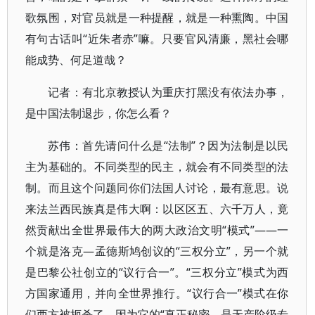
歌氛围，对官员就是一种提醒，就是一种熏陶。中国
有句古话叫“近朱者赤”嘛。只要官风清廉，黑社会哪
能成势、何足道哉？
记者：有北京教授认为重庆打黑没有依法办事，
是中国法制退步，你怎么看？
苏伟：首先请问什么是“法制”？因为法制是以民
主为基础的。不同类型的民主，就会有不同类型的法
制。而且这个问题同你们法国人讨论，最有意思。说
来法兰西民族真是伟大啊：以区区五、六千万人，竟
然贡献出全世界最伟大的两大政治文明“模式”——一
个就是洛克—孟德斯鸠创议的“三权分立”，另一个就
是巴黎公社创立的“议行合一”。“三权分立”模式为西
方国家通用，并向全世界推行。“议行合一”模式在你
们西方被扼杀了，因为它的“真正秘密，是无产阶级专