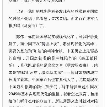
赛曲》，你们的领导人会怎么想？
记者：我们的总统萨科齐发现有的球员在奏国歌
的时候不会唱，也着急，要求要唱。但老百姓确实也
很少唱《马赛曲》了。
苏伟：你们法国早就实现现代化了，可以轻歌曼
舞了。而中国正在“爬坡上坎”，攀登现代化的高峰，
需要的是鼓劲“加油”的精神食粮。中国历史上最强盛
的唐朝，开国之初唱的是冲锋陷阵的《秦王破阵
乐》，几代以后唱的是靡靡之音《霓裳羽衣曲》，结
果是“国破山河在，城春草木深”——昔日繁华的城市
长满了衰草。中国革命后也有几代人了，尤其是现在
中国娇生惯养的独生孩子们，能不能担当起中国在
2049年基本实现现代化的重担，就看怎么教育，包括
给他们听什么样的歌曲了。所以薄熙来当时就对对陪