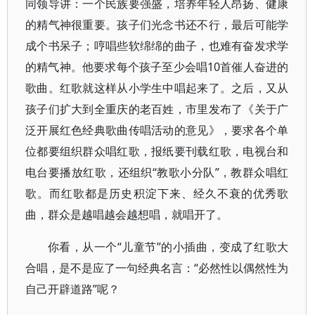
同领导讲：一个民族要强盛，培养年轻人昂扬、健康
的精气神很重要。孩子们光念书还不行，最后可能学
成个书呆子；哼唱些软绵绵的曲子，也难有奋发求学
的精气神。他要求每个孩子至少会唱10首催人奋进的
歌曲。红歌就这样从小学生中唱起来了。之后，又从
孩子们扩大到全重庆的老百姓，市里发布了《关于广
泛开展红色经典歌曲传唱活动的意见》，要求各个单
位都要组织群众唱红歌，报纸要刊载红歌，电视台和
电台要播放红歌，还组织“教歌小分队”，教群众唱红
歌。而红歌都是历史积淀下来、经久不衰的优秀歌
曲，群众是越唱越会越想唱，就唱开了。
你看，从一个“儿童节”的小插曲，变成了红歌大
合唱，是不是应了一句经典名言：“必然性以偶然性为
自己开辟道路”呢？