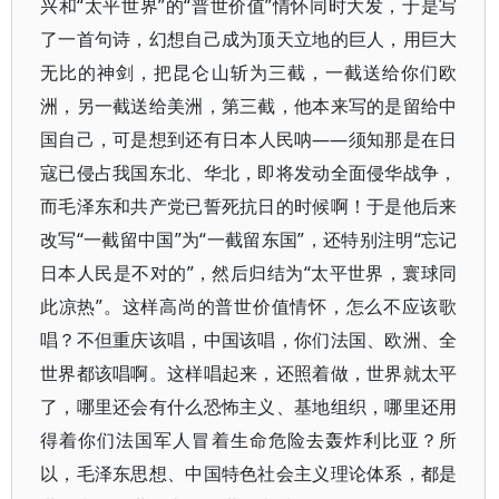
兴和“太平世界”的“普世价值”情怀同时大发，于是写
了一首句诗，幻想自己成为顶天立地的巨人，用巨大
无比的神剑，把昆仑山斩为三截，一截送给你们欧
洲，另一截送给美洲，第三截，他本来写的是留给中
国自己，可是想到还有日本人民呐——须知那是在日
寇已侵占我国东北、华北，即将发动全面侵华战争，
而毛泽东和共产党已誓死抗日的时候啊！于是他后来
改写“一截留中国”为“一截留东国”，还特别注明“忘记
日本人民是不对的”，然后归结为“太平世界，寰球同
此凉热”。这样高尚的普世价值情怀，怎么不应该歌
唱？不但重庆该唱，中国该唱，你们法国、欧洲、全
世界都该唱啊。这样唱起来，还照着做，世界就太平
了，哪里还会有什么恐怖主义、基地组织，哪里还用
得着你们法国军人冒着生命危险去轰炸利比亚？所
以，毛泽东思想、中国特色社会主义理论体系，都是