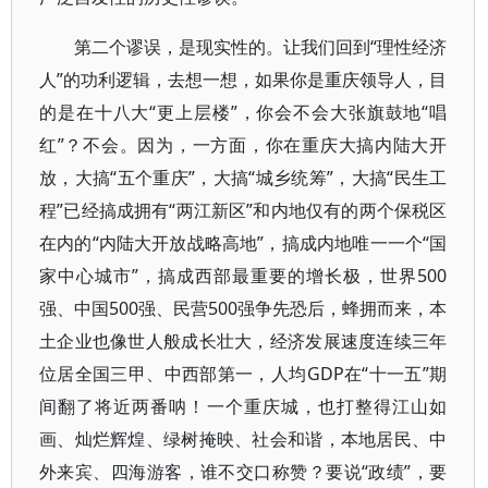
第二个谬误，是现实性的。让我们回到“理性经济
人”的功利逻辑，去想一想，如果你是重庆领导人，目
的是在十八大“更上层楼”，你会不会大张旗鼓地“唱
红”？不会。因为，一方面，你在重庆大搞内陆大开
放，大搞“五个重庆”，大搞“城乡统筹”，大搞“民生工
程”已经搞成拥有“两江新区”和内地仅有的两个保税区
在内的“内陆大开放战略高地”，搞成内地唯一一个“国
家中心城市”，搞成西部最重要的增长极，世界500
强、中国500强、民营500强争先恐后，蜂拥而来，本
土企业也像世人般成长壮大，经济发展速度连续三年
位居全国三甲、中西部第一，人均GDP在“十一五”期
间翻了将近两番呐！一个重庆城，也打整得江山如
画、灿烂辉煌、绿树掩映、社会和谐，本地居民、中
外来宾、四海游客，谁不交口称赞？要说“政绩”，要