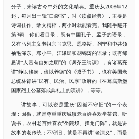
分子，来读古今中外的文化精典。重庆从2008年12
起，每月出一辑“口袋书”，叫《读点经典》，主要是
诗词佳作、散文精粹，两小时就能看完。我随手翻开
第3辑，你们看目录，既有中国孔子、孟子的语录，
又有马列主义老祖宗马克思、恩格斯、列宁和中共领
袖毛泽东、邓小平、江泽民和胡锦涛的语录；既有邹
忌讲“人贵有自知之明”的《讽齐王纳谏》，有诸葛亮
讲“静以修身，俭以养德”的《诫子书》，也有美国老
总统林肯讲“民有、民治、民享”政府的《在葛底斯堡
国家烈士公墓落成典礼上的演讲》，等等。
讲故事，可以说是重庆“因循不守旧”的一个表
现：因循，就是尊重重庆城镇老百姓喜欢坐茶馆、听
说书，农村老百姓喜欢“坐院坝、摆龙门阵”，就是讲
故事的老传统；不守旧，就是不再讲“老演义”，而是