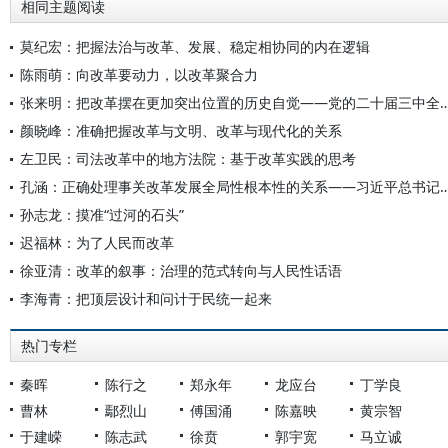
相同主题阅读
莫纪宏：把握法治与改革、发展、稳定相协同的内在逻辑
陈雨萌：向改革要动力，以改革聚合力
张来明：把改革摆在更加突出位置的历史自觉——党的二十届三
颜晓峰：准确把握改革与文明、改革与现代化的关系
左卫民：司法改革中的地方法院：基于改革实践的思考
孔涵：正确处理事关改革发展全局性根本性的关系——习近平总
孙志龙：摸准“过河的石头”
迟福林：为了人民而改革
徐亚清：改革的叙事：治理的范式转向与人民性话语
李海青：把顶层设计和问计于民统一起来
热门专栏
秦晖
陈行之
郑永年
龙应台
丁学良
曹林
鄢烈山
傅国涌
陈嘉映
黄宗智
于建嵘
陈志武
徐贲
郭宇宽
马立诚