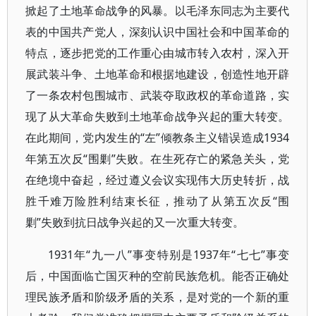
掀起了土地革命战争的风暴。以毛泽东同志为主要代
表的中国共产党人，深刻认识中国社会和中国革命的
特点，逐步把党的工作重心由城市转入农村，深入开
展武装斗争、土地革命和根据地建设，创造性地开辟
了一条农村包围城市、武装夺取政权的革命道路，实
现了从大革命失败到土地革命战争兴起的重大转变。
在此期间，党内发生的“左”倾教条主义错误造成1934
年第五次反“围剿”失败。在生死存亡的紧急关头，党
在绝境中奋起，经过遵义会议实现伟大历史转折，战
胜千难万险胜利结束长征，推动了从第五次反“围
剿”失败到抗日战争兴起的又一次重大转变。
1931年“九一八”事变特别是1937年“七七”事变
后，中国面临亡国灭种的空前民族危机。能否正确处
理民族矛盾和阶级矛盾的关系，是对党的一个新的重