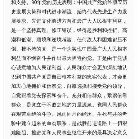
和支持。90年党的历史表明：中国共产党始终顺应历
史发展大势和时代进步潮流，始终代表先进生产力发
展要求、先进文化前进方向和最广大人民根本利益，
是一个坚持真理、修正错误，经得起胜利和挫折、高
潮和低潮、顺境和逆境考验，任何敌人和困难都压不
倒、摧不垮的党，是一个为实现中国最广大人民根本
利益而不懈奋斗并作出最大牺牲的党。正是由于党诚
心诚意地为人民谋利益，人民群众才会更加深刻地认
识到中国共产党是自己根本利益的忠实代表，才会更
加衷心地拥护和信赖党，自愿选择和接受党的领导，
自觉跟着党去探索和奋斗。充分相信群众，紧紧依靠
群众，是党立于不败之地的力量源泉。党同人民群众
在艰苦卓绝的斗争、风雨同舟的经历、生死与共的考
验中建立起来的血肉联系，是战胜前进道路上一切艰
难险阻、推进党和人民事业继往开来的最具决定意义