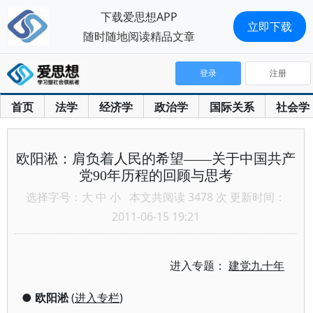
下载爱思想APP
立即下载
随时随地阅读精品文章
登录
注册
首页
法学
经济学
政治学
国际关系
社会学
欧阳淞：肩负着人民的希望——关于中国共产
党90年历程的回顾与思考
选择字号：
大
中
小
本文共阅读 3478 次 更新时间：
2011-06-15 19:21
进入专题：
建党九十年
●
欧阳淞
(
进入专栏
)