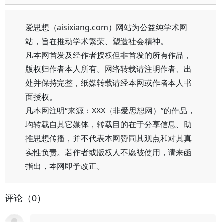
爱思想（aisixiang.com）网站为公益纯学术网
站，旨在推动学术繁荣、塑造社会精神。
凡本网首发及经作者授权但非首发的所有作品，
版权归作者本人所有。网络转载请注明作者、出
处并保持完整，纸媒转载请经本网或作者本人书
面授权。
凡本网注明“来源：XXX（非爱思想网）”的作品，
均转载自其它媒体，转载目的在于分享信息、助
推思想传播，并不代表本网赞同其观点和对其真
实性负责。若作者或版权人不愿被使用，请来函
指出，本网即予改正。
评论（0）