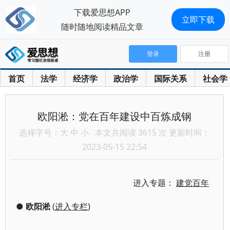
下载爱思想APP
立即下载
随时随地阅读精品文章
登录
注册
首页
法学
经济学
政治学
国际关系
社会学
欧阳淞：党在百年建设中百炼成钢
选择字号：
大
中
小
本文共阅读 3615 次 更新时间：
2023-05-15 22:54
进入专题：
建党百年
●
欧阳淞
(
进入专栏
)