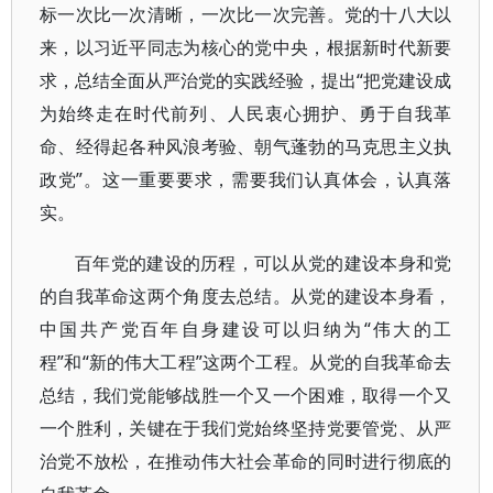
标一次比一次清晰，一次比一次完善。党的十八大以
来，以习近平同志为核心的党中央，根据新时代新要
求，总结全面从严治党的实践经验，提出“把党建设成
为始终走在时代前列、人民衷心拥护、勇于自我革
命、经得起各种风浪考验、朝气蓬勃的马克思主义执
政党”。这一重要要求，需要我们认真体会，认真落
实。
百年党的建设的历程，可以从党的建设本身和党
的自我革命这两个角度去总结。从党的建设本身看，
中国共产党百年自身建设可以归纳为“伟大的工
程”和“新的伟大工程”这两个工程。从党的自我革命去
总结，我们党能够战胜一个又一个困难，取得一个又
一个胜利，关键在于我们党始终坚持党要管党、从严
治党不放松，在推动伟大社会革命的同时进行彻底的