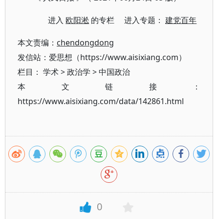
进入
欧阳淞
的专栏 进入专题：
建党百年
本文责编：
chendongdong
发信站：爱思想（https://www.aisixiang.com）
栏目：
学术
>
政治学
>
中国政治
本文链接：
https://www.aisixiang.com/data/142861.html
0