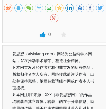
0
爱思想（aisixiang.com）网站为公益纯学术网
站，旨在推动学术繁荣、塑造社会精神。
凡本网首发及经作者授权但非首发的所有作品，
版权归作者本人所有。网络转载请注明作者、出
处并保持完整，纸媒转载请经本网或作者本人书
面授权。
凡本网注明“来源：XXX（非爱思想网）”的作品，
均转载自其它媒体，转载目的在于分享信息、助
推思想传播，并不代表本网赞同其观点和对其真