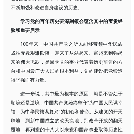
不断加强和改进自身建设的历史。
学习党的百年历史要深刻领会蕴含其中的宝贵经
验和重要启示
100年来，中国共产党之所以能够带领中华民族
战胜无数艰难险阻，迎来了从站起来、富起来到强起
来的伟大飞跃，是因为党的事业代表着历史前进的方
向和中国最广大人民的根本利益，党的建设把党锻造
得坚强而有力量。
进一步说，其中最为根本的原因，就是不管处于
顺境还是逆境，中国共产党始终坚守“为中国人民谋幸
福，为中华民族谋复兴”的初心和使命。从建党的开天
辟地，到新中国成立的改天换地，到改革开放的翻天
覆地，再到党的十八大以来党和国家事业取得历史性