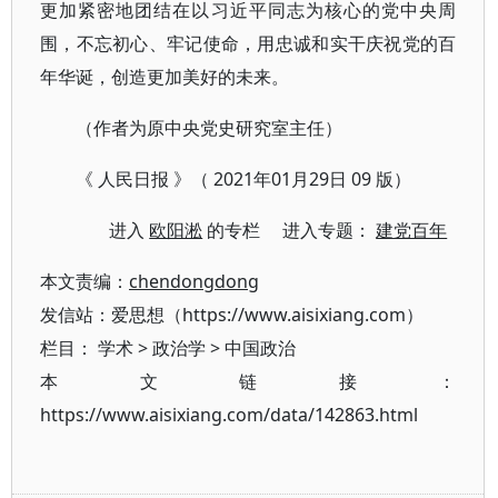
更加紧密地团结在以习近平同志为核心的党中央周
围，不忘初心、牢记使命，用忠诚和实干庆祝党的百
年华诞，创造更加美好的未来。
（作者为原中央党史研究室主任）
《 人民日报 》（ 2021年01月29日 09 版）
进入
欧阳淞
的专栏 进入专题：
建党百年
本文责编：
chendongdong
发信站：爱思想（https://www.aisixiang.com）
栏目：
学术
>
政治学
>
中国政治
本文链接：
https://www.aisixiang.com/data/142863.html