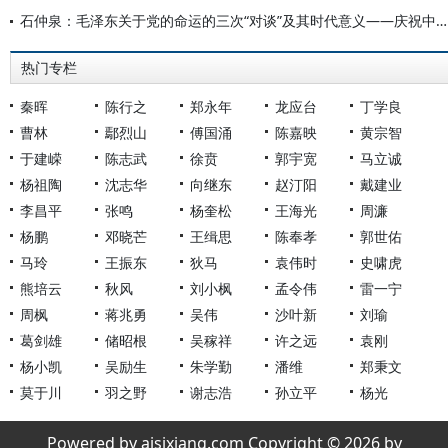
石仲泉：毛泽东关于党的命运的三次“对谈”及其时代意义——庆祝中国共产党诞辰100周年
热门专栏
秦晖
陈行之
郑永年
龙应台
丁学良
曹林
鄢烈山
傅国涌
陈嘉映
黄宗智
于建嵘
陈志武
徐贲
郭宇宽
马立诚
杨祖陶
沈志华
向继东
赵汀阳
戴建业
李昌平
张鸣
杨奎松
王海光
周濂
杨鹏
邓晓芒
王缉思
陈奉孝
郭世佑
马玲
王振东
狄马
袁伟时
史啸虎
熊培云
秋风
刘小枫
孟令伟
雷一宁
周枫
蒋兆勇
吴伟
沙叶新
刘瑜
葛剑雄
储昭根
吴稼祥
许之远
袁刚
杨小凯
吴励生
朱学勤
潘维
郑秉文
莫于川
羽之野
谢志浩
孙立平
杨光
Powered by aisixiang.com Copyright © 2026 by