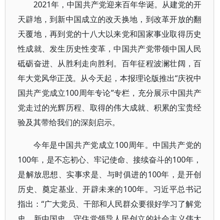
2021年，中国共产党迎来百年华诞。从建党的开
天辟地，到新中国成立的改天换地，到改革开放的翻
天覆地，再到党的十八大以来党和国家事业取得历史
性成就、发生历史性变革，中国共产党带领中国人民
砥砺奋进、从胜利走向胜利。百年征程波澜壮阔，百
年大党风华正茂。从今天起，本报理论版推出“庆祝中
国共产党成立100周年专论”专栏，充分展示中国共产
党走过的光辉历程、取得的伟大成就、积累的宝贵经
验及其带给我们的深刻启示。
今年是中国共产党成立100周年。中国共产党的
100年，是不忘初心、牢记使命、接续奋斗的100年，
是解放思想、实事求是、与时俱进的100年，是开创
历史、奠定基业、开辟未来的100年。习近平总书记
指出：“广大党员、干部和人民群众要很好学习了解党
史、新中国史，守住党领导人民创立的社会主义伟大