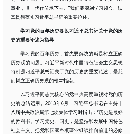
事业，世世代代传承下去。”我们要深刻学习领会、认
真贯彻落实习近平总书记的重要论述。
学习党的百年历史要以习近平总书记关于党的历
史的重要论述为指导
学习党的百年历史，首先要解决的就是树立正确
历史观的问题。习近平新时代中国特色社会主义思想
特别是习近平总书记关于党的历史的重要论述，是我
们树立正确历史观的根本指南。
以习近平同志为核心的党中央高度重视对党的历
史的总结运用。2013年6月，习近平总书记在主持十
八届中央政治局第七次集体学习时指出：“历史是最好
的教科书。学习党史、国史，是坚持和发展中国特色
社会主义、把党和国家各项事业继续推向前进的必修