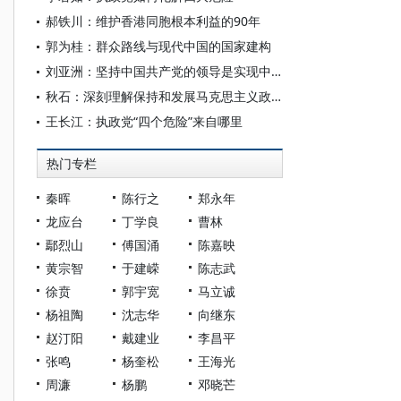
郝铁川：维护香港同胞根本利益的90年
郭为桂：群众路线与现代中国的国家建构
刘亚洲：坚持中国共产党的领导是实现中华民族伟大复兴最根本的核心问题
秋石：深刻理解保持和发展马克思主义政党先进性的根本点
王长江：执政党“四个危险”来自哪里
热门专栏
秦晖
陈行之
郑永年
龙应台
丁学良
曹林
鄢烈山
傅国涌
陈嘉映
黄宗智
于建嵘
陈志武
徐贲
郭宇宽
马立诚
杨祖陶
沈志华
向继东
赵汀阳
戴建业
李昌平
张鸣
杨奎松
王海光
周濂
杨鹏
邓晓芒