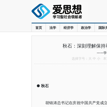
首页
法学
经济学
政治学
国际
秋石：深刻理解保持
——学
选择字号：
大
中
小
本文
●
秋石
胡锦涛总书记在庆祝中国共产党成立