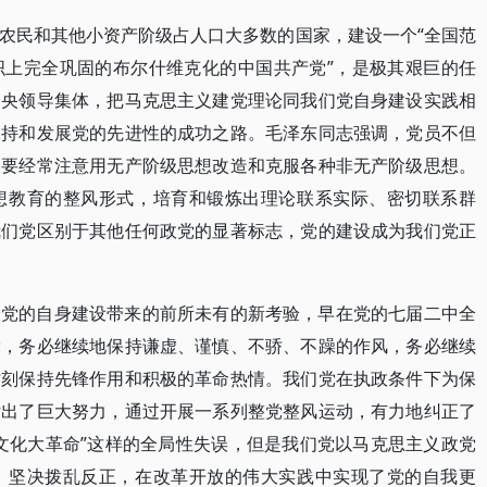
农民和其他小资产阶级占人口大多数的国家，建设一个“全国范
织上完全巩固的布尔什维克化的中国共产党”，是极其艰巨的任
中央领导集体，把马克思主义建党理论同我们党自身建设实践相
保持和发展党的先进性的成功之路。毛泽东同志强调，党员不但
，要经常注意用无产阶级思想改造和克服各种非无产阶级思想。
想教育的整风形式，培育和锻炼出理论联系实际、密切联系群
我们党区别于其他任何政党的显著标志，党的建设成为我们党正
给党的自身建设带来的前所未有的新考验，早在党的七届二中全
党，务必继续地保持谦虚、谨慎、不骄、不躁的作风，务必继续
时刻保持先锋作用和积极的革命热情。我们党在执政条件下为保
付出了巨大努力，通过开展一系列整党整风运动，有力地纠正了
文化大革命”这样的全局性失误，但是我们党以马克思主义政党
，坚决拨乱反正，在改革开放的伟大实践中实现了党的自我更