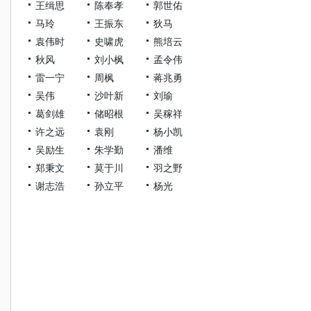
王缉思
陈奉孝
郭世佑
马玲
王振东
狄马
袁伟时
史啸虎
熊培云
秋风
刘小枫
孟令伟
雷一宁
周枫
蒋兆勇
吴伟
沙叶新
刘瑜
葛剑雄
储昭根
吴稼祥
许之远
袁刚
杨小凯
吴励生
朱学勤
潘维
郑秉文
莫于川
羽之野
谢志浩
孙立平
杨光