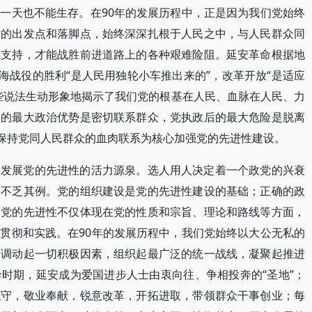
一天也不能生存。在90年的发展历程中，正是因为我们党始终
作的出发点和落脚点，始终深深扎根于人民之中，与人民群众同
和支持，才能战胜前进道路上的各种艰难险阻。延安革命根据地
海战役的胜利“是人民用独轮小车推出来的”，改革开放“是适应
些说法生动形象地揭示了我们党的根基在人民、血脉在人民、力
党的最大政治优势是密切联系群众，党执政后的最大危险是脱离
以保持党同人民群众的血肉联系为核心加强党的先进性建设。
和发展党的先进性的活力源泉。选人用人决定着一个政党的兴衰
的不乏其例。党的组织建设是党的先进性建设的基础；正确的政
。党的先进性不仅体现在党的性质和宗旨、理论和路线等方面，
贯彻和实践。在90年的发展历程中，我们党始终以大公无私的
，调动起一切积极因素，组织起最广泛的统一战线，凝聚起推进
时期，延安成为爱国进步人士由衷向往、争相投奔的“圣地”；
职守，敬业奉献，锐意改革，开拓进取，带领群众干事创业；每