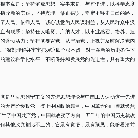
的根本点是：坚持解放思想、实事求是、与时俱进，以科学态度
义指导新的实践，坚持真理、修正错误，坚定不移走自己的路，
为了人民、依靠人民，诚心诚意为人民谋利益，从人民群众中汲
的血肉联系；坚持任人唯贤、广纳人才，以事业感召、培养、造
党的蓬勃活力；坚持党要管党、从严治党，正视并及时解决党内
。”深刻理解并牢牢把握这四个根本点，对于在新的历史条件下
党的建设科学化水平，不断保持和发展党的先进性，具有重大的
们党是马克思列宁主义的先进思想理论与中国工人运动这一先进
型的无产阶级政党一登上中国政治舞台，中国革命的面貌就焕然
产生了中国共产党，中国就改变了方向，五千年的中国历史就改
任何其他政党都比不上的，它最有觉悟，最有预见，能够看清前