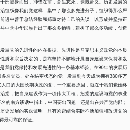
员干部挺身而出，冲锋在前，舍生忘死，慷慨赴义。历史发展的
政治组织像我们党这样，集中了那么多先进分子，组织得那么严
在前进中善于总结经验和郑重对待自己的失误，以形成并坚持正
奋斗中为中华民族作出了那么多牺牲，建树了那么多功绩，创造
和发展党的先进性的内在根据。先进性是马克思主义政党的本质
的性质和宗旨决定的，是靠坚持不懈地开展自身建设来保持和发
是我们党保持和发展先进性的一条基本经验。在90年的发展历
0多名党员、处在秘密状态的党，发展到今天成为拥有380多万
3亿人口的大国长期执政的党，一个重要原因，就在于我们党始终
严治党，把自身建设作为一项伟大工程，把党的建设与党的事业
在著名的南方谈话中指出，中国要出问题，还是出在共产党内部；
。历史发展的实践证明，只有紧密结合实际不断加强和改进党的
得最可靠的保证。