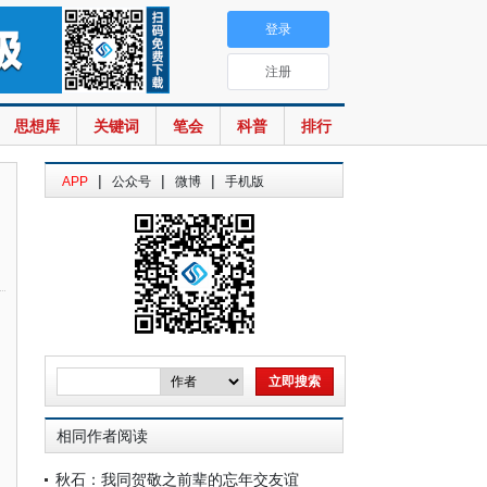
登录
注册
思想库
关键词
笔会
科普
排行
|
|
|
APP
公众号
微博
手机版
相同作者阅读
秋石：我同贺敬之前辈的忘年交友谊