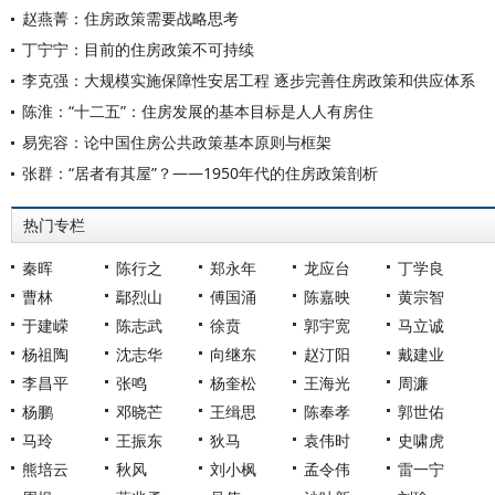
赵燕菁：住房政策需要战略思考
丁宁宁：目前的住房政策不可持续
李克强：大规模实施保障性安居工程 逐步完善住房政策和供应体系
陈淮：“十二五”：住房发展的基本目标是人人有房住
易宪容：论中国住房公共政策基本原则与框架
张群：“居者有其屋”？——1950年代的住房政策剖析
热门专栏
秦晖
陈行之
郑永年
龙应台
丁学良
曹林
鄢烈山
傅国涌
陈嘉映
黄宗智
于建嵘
陈志武
徐贲
郭宇宽
马立诚
杨祖陶
沈志华
向继东
赵汀阳
戴建业
李昌平
张鸣
杨奎松
王海光
周濂
杨鹏
邓晓芒
王缉思
陈奉孝
郭世佑
马玲
王振东
狄马
袁伟时
史啸虎
熊培云
秋风
刘小枫
孟令伟
雷一宁