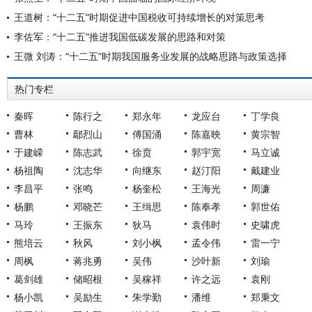
王道树：“十二五”时期促进中国税收可持续增长的对策思考
李佐军：“十二五”推进我国低碳发展的思路和对策
王微 刘涛：“十二五”时期我国服务业发展的战略思路与政策选择
热门专栏
秦晖
陈行之
郑永年
龙应台
丁学良
曹林
鄢烈山
傅国涌
陈嘉映
黄宗智
于建嵘
陈志武
徐贲
郭宇宽
马立诚
杨祖陶
沈志华
向继东
赵汀阳
戴建业
李昌平
张鸣
杨奎松
王海光
周濂
杨鹏
邓晓芒
王缉思
陈奉孝
郭世佑
马玲
王振东
狄马
袁伟时
史啸虎
熊培云
秋风
刘小枫
孟令伟
雷一宁
周枫
蒋兆勇
吴伟
沙叶新
刘瑜
葛剑雄
储昭根
吴稼祥
许之远
袁刚
杨小凯
吴励生
朱学勤
潘维
郑秉文