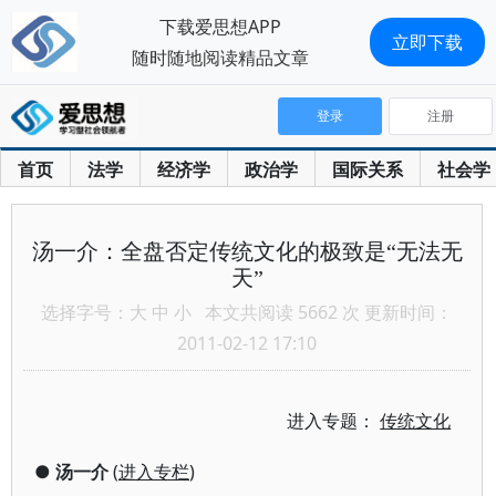
下载爱思想APP
立即下载
随时随地阅读精品文章
登录
注册
首页
法学
经济学
政治学
国际关系
社会学
汤一介：全盘否定传统文化的极致是“无法无
天”
选择字号：
大
中
小
本文共阅读 5662 次 更新时间：
2011-02-12 17:10
进入专题：
传统文化
●
汤一介
(
进入专栏
)