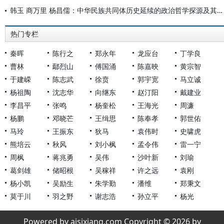
韩玉 商万里 杨昌儒：中华民族共同体历史延续的政治哲学探源及其资鉴意义
热门专栏
秦晖
陈行之
郑永年
龙应台
丁学良
曹林
鄢烈山
傅国涌
陈嘉映
黄宗智
于建嵘
陈志武
徐贲
郭宇宽
马立诚
杨祖陶
沈志华
向继东
赵汀阳
戴建业
李昌平
张鸣
杨奎松
王海光
周濂
杨鹏
邓晓芒
王缉思
陈奉孝
郭世佑
马玲
王振东
狄马
袁伟时
史啸虎
熊培云
秋风
刘小枫
孟令伟
雷一宁
周枫
蒋兆勇
吴伟
沙叶新
刘瑜
葛剑雄
储昭根
吴稼祥
许之远
袁刚
杨小凯
吴励生
朱学勤
潘维
郑秉文
莫于川
羽之野
谢志浩
孙立平
杨光
Powered by aisixiang.com Copyright © 2026 by