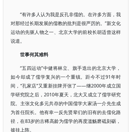
“有许多人认为我是反孔非儒的。在许多方面，我
对那经过长期发展的儒教的批判是很严厉的。”新文化
运动的先驱人物之一、北京大学的前校长胡适曾这样
说道。
世事何其难料
“五四运动”中健将林立、旗手迭出的北京大学，
如今却成了儒学复兴的一个重镇。距今不过91年时
间，“孔家店”又重新挂牌开张了——继2000年成立国
学研究院之后，2010年夏天，北大又成立了儒学研究
院。主张文化多元共存的中国儒学大家汤一介先生成
为首任院长。他有幸一反先贤辈们的旧有的去儒化路
径，在83岁的古稀高龄为儒学的再度滥觞磨砥刻砺，
披挂上阵。