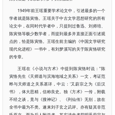
1949年前王瑶重要学术论文中，引述最多的一个
学者就是陈寅恪。王瑶关于中古文学思想研究的所有
论文中，在同时代学者中，只提到过鲁迅、刘师培、
陈寅恪等极少数学者，而提到最多并直接正面引述观
点的，恰是陈寅恪。王瑶生前主编的《中国文学研究
现代化进程》一书中，有刘梦溪写的关于陈寅恪研究
的专章。
王瑶在《小说与方术》中提到陈寅恪时说："陈
寅恪先生《天师道与滨海地域之关系》一文，考证范
晔与天师道之关系甚详，中云：'又蔚宗之为《后汉
书》，体大思精，信称良史。独《方术》一传，附载
不经之谈，竟与《搜神记》、《列仙传》无别，故在
全书中最为不类。遂来刘子玄之讥评。亦有疑其非范
氏原文，而为后人附益者。其实读史者苟明乎蔚宗与