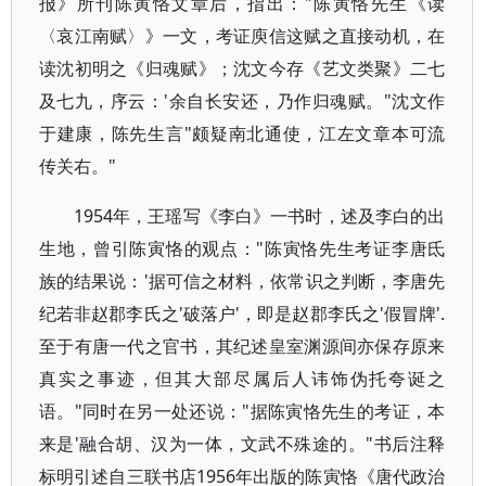
报》所刊陈寅恪文章后，指出："陈寅恪先生《读
〈哀江南赋〉》一文，考证庾信这赋之直接动机，在
读沈初明之《归魂赋》；沈文今存《艺文类聚》二七
及七九，序云：'余自长安还，乃作归魂赋。"沈文作
于建康，陈先生言"颇疑南北通使，江左文章本可流
传关右。"
1954年，王瑶写《李白》一书时，述及李白的出
生地，曾引陈寅恪的观点："陈寅恪先生考证李唐氐
族的结果说：'据可信之材料，依常识之判断，李唐先
纪若非赵郡李氏之'破落户'，即是赵郡李氏之'假冒牌'.
至于有唐一代之官书，其纪述皇室渊源间亦保存原来
真实之事迹，但其大部尽属后人讳饰伪托夸诞之
语。"同时在另一处还说："据陈寅恪先生的考证，本
来是'融合胡、汉为一体，文武不殊途的。"书后注释
标明引述自三联书店1956年出版的陈寅恪《唐代政治