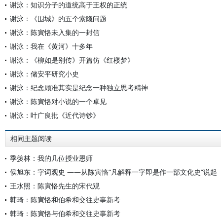
谢泳：知识分子的道统高于王权的正统
谢泳：《围城》的五个索隐问题
谢泳：陈寅恪未入集的一封信
谢泳：我在《黄河》十多年
谢泳：《柳如是别传》开篇仿《红楼梦》
谢泳：储安平研究小史
谢泳：纪念顾准其实是纪念一种独立思考精神
谢泳：陈寅恪对小说的一个卓见
谢泳：叶广良批《近代诗钞》
相同主题阅读
季羡林：我的几位授业恩师
侯旭东：字词观史 ——从陈寅恪“凡解释一字即是作一部文化史”说起
王水照：陈寅恪先生的宋代观
韩琦：陈寅恪和伯希和交往史事新考
韩琦：陈寅恪与伯希和交往史事新考