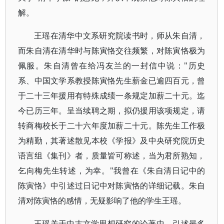
解。
王瑶在清华中文系研究院读书时，师从朱自清，
而朱自清在清华时与陈寅恪交往频繁，对陈寅恪极为
佩服。朱自清曾在给冯友兰的一封信中说："历史
系、中国文学系教授陈寅恪先生薪金已逾四百元，曾
于二十三年援用有特殊成绩一条规定加薪二十元。迄
今已历三年。呈当续聘之期，拟仍援用该项规定，请
转商梅校长于二十六年度加薪二十元。陈先生工作极
为精勤，其著述散见本校《学报》及中央研究院历史
语言组《集刊》者，质量皆可称述，当为君所熟知，
乞向梅先生转述，为幸。"我曾在《朱自清日记中的
陈寅恪》中引述过日记中对陈寅恪的详细记载。朱自
清对陈寅恪的感情，无疑影响了他的学生王瑶。
王瑶关于中古文学思想研究的论著中，引述最多