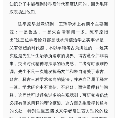
知识分子中能得到转型后时代高度认同的，因为毛泽
东表扬过他们。
陈平原早就意识到，王瑶学术上有两个主要渊
源：一是鲁迅，一是朱自清和闻一多。陈平原指
出"这三位学者恰好都是既承清儒治学之实事求是，
又有强烈的时代感，不以单纯考古为满足的……这其
实也是先生平生治学所追求的境界。博古通令并非易
事，突出时代精神与深厚的历史感，二者有时很难协
调。先生不只一次地发挥冯友兰和朱自清关于崇古、
疑古、释古三种学术倾向的提法，并称自己属于释古
一派。学术研究中不盲信、不轻疑，而注重理解与阐
释，这固然可以避免过多的主观臆测，可研究者仍然
必须有借以阐释的理论框架。这方面先生发挥其通今
的长处，特别注重五四以来学者引进西方理论的经