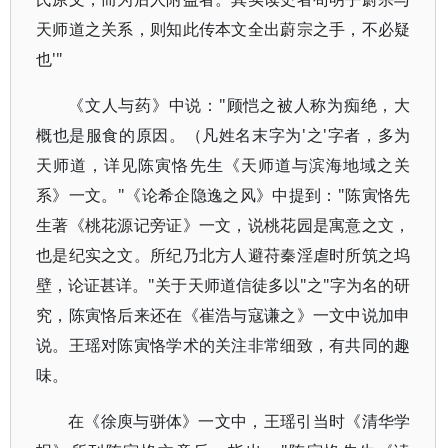
天师道之关系，则知此传本文全出蔚宗之手，不必疑
也'"
《文人与药》中说："顾恺之被人称为痴绝，大
概也是服食的原因。（凡姓名末字为'之'字者，多为
天师道，详见陈寅恪先生《天师道与滨海地域之关
系》一文。"《论希企隐逸之风》中提到："陈寅恪先
生著《桃花源记旁证》一文，说桃花园是寓意之文，
也是纪实之文。所纪乃北方人避苻秦淫虐时所筑之坞
壁，论证甚详。"关于天师道信徒多以"之"字为名的研
究，陈寅恪后来还在《崔浩与寇谦之》一文中说加申
说。王瑶对陈寅恪学术的关注非常细致，有共同的趣
味。
在《徐庾与骈体》一文中，王瑶引当时《清华学