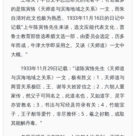
的是陈寅恪《天师道与滨海地域之关系》一文，而朱
自清对此文也极为熟悉。1933年11月16日的日记中
记载"上午陈寅恪先生来谈，选文应能代表文化，普
鲁士教育部曾选希腊文选一部，由委员会选定，历多
年而成，牛津大学即采用之。又谈《天师道》一文中
大概。"
1933年11月29日记载："读陈寅恪先生《天师道
与滨海地域之关系》一文，极有胜义：1，天师道与
两晋关系极巨，王、谢等大姓皆信之；2，六朝人重
家传，然父子可同名之，此道名也，又如道字、灵字
亦皆教名；3，书法与写经及符录有关；4，竹能宜
子，王子猷等爱竹，非尽雅怀；5，羲之好鹅，或取
其能解丹毒。"