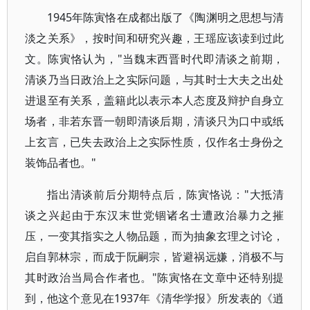
1945年陈寅恪在成都出版了《陶渊明之思想与清
淡之关系》，按时间和研究兴趣，王瑶应该读到过此
文。陈寅恪认为，"当魏末西晋时代即清谈之前期，
清谈乃当日政治上之实际问题，与其时士大夫之出处
进退至有关系，盖籍此以表示本人态度及辩护自身立
场者，非若东晋一朝即清谈后期，清谈只为口中或纸
上玄言，已失去政治上之实际性质，仅作名士身份之
装饰品者也。"
指出清谈前后分期特点后，陈寅恪说："大抵清
谈之兴起由于东汉末世党锢诸名士遭政治暴力之摧
压，一变其指实之人物品题，而为抽象玄理之讨论，
启自郭林宗，而成于阮嗣宗，皆避祸远嫌，消极不与
其时政治当局合作者也。"陈寅恪在文章中还特别提
到，他这个意见在1937年《清华学报》所发表的《逍