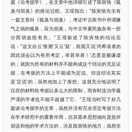
篇《论考据学》，在文章中他详细引述了陈寅恪《狐
臭与胡臭》的推论过程。王瑶指出："陈寅恪先生有
一篇文章叫《狐臭与胡臭》，考证中古医书中所谓腋
气之病的狐臭，应为胡臭，与中古华夏民族杂有一部
分西胡血统有关。"王瑶叙述了陈寅恪的结论后
说："这文自云'推测'又云'疑'，前面又说'尚希读者勿
因此误会以为有所考定，幸甚幸甚！'态度是极谦虚
的；就因为所有的材料并不能构成这个结论的充足证
据，在考据的方法上不能成为定说。但这结论其实
是'定说'的，虽然他加上了推想。这就充分地说明了
仅存的材料给考据以多么大的限制，而有时连治学最
严谨的学者也不能不超越了它。"王瑶当时写了好几
篇谈论考据学的文章，虽然并没有完全否定考据方法
在学术研究中的重要作用，但其基本思想倾向是批评
胡适和他的学术方法的，涉及陈寅恪的地方，虽然非