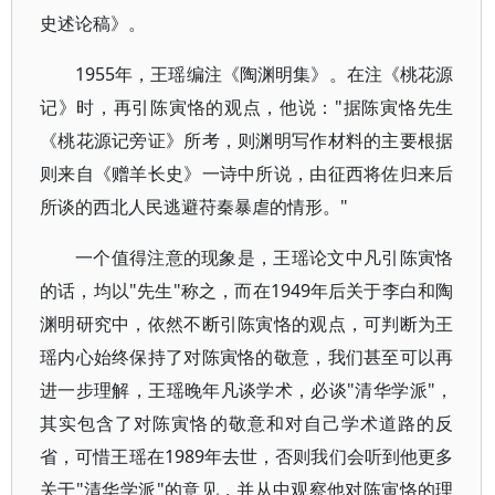
史述论稿》。
1955年，王瑶编注《陶渊明集》。在注《桃花源
记》时，再引陈寅恪的观点，他说："据陈寅恪先生
《桃花源记旁证》所考，则渊明写作材料的主要根据
则来自《赠羊长史》一诗中所说，由征西将佐归来后
所谈的西北人民逃避苻秦暴虐的情形。"
一个值得注意的现象是，王瑶论文中凡引陈寅恪
的话，均以"先生"称之，而在1949年后关于李白和陶
渊明研究中，依然不断引陈寅恪的观点，可判断为王
瑶内心始终保持了对陈寅恪的敬意，我们甚至可以再
进一步理解，王瑶晚年凡谈学术，必谈"清华学派"，
其实包含了对陈寅恪的敬意和对自己学术道路的反
省，可惜王瑶在1989年去世，否则我们会听到他更多
关于"清华学派"的意见，并从中观察他对陈寅恪的理