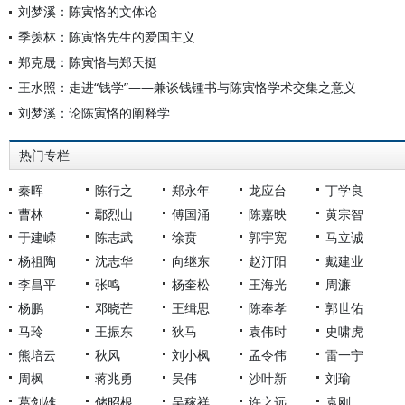
刘梦溪：陈寅恪的文体论
季羡林：陈寅恪先生的爱国主义
郑克晟：陈寅恪与郑天挺
王水照：走进“钱学”——兼谈钱锺书与陈寅恪学术交集之意义
刘梦溪：论陈寅恪的阐释学
热门专栏
秦晖
陈行之
郑永年
龙应台
丁学良
曹林
鄢烈山
傅国涌
陈嘉映
黄宗智
于建嵘
陈志武
徐贲
郭宇宽
马立诚
杨祖陶
沈志华
向继东
赵汀阳
戴建业
李昌平
张鸣
杨奎松
王海光
周濂
杨鹏
邓晓芒
王缉思
陈奉孝
郭世佑
马玲
王振东
狄马
袁伟时
史啸虎
熊培云
秋风
刘小枫
孟令伟
雷一宁
周枫
蒋兆勇
吴伟
沙叶新
刘瑜
葛剑雄
储昭根
吴稼祥
许之远
袁刚