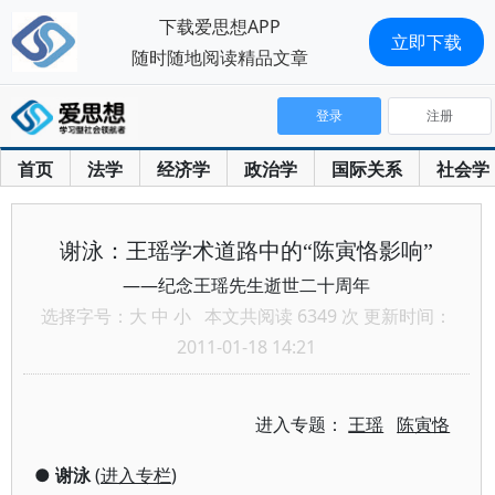
下载爱思想APP
立即下载
随时随地阅读精品文章
登录
注册
首页
法学
经济学
政治学
国际关系
社会学
谢泳：王瑶学术道路中的“陈寅恪影响”
——纪念王瑶先生逝世二十周年
选择字号：
大
中
小
本文共阅读 6349 次 更新时间：
2011-01-18 14:21
进入专题：
王瑶
陈寅恪
●
谢泳
(
进入专栏
)