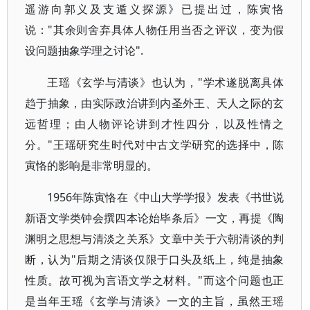
遥游向郭义及支遁义探源》已提出过，陈寅恪
说："其余则舍弃具体人物任用当否之评议，变为假
设问题抽象学理之讨论".
王瑶《玄学与清谈》也认为，"学术遂脱离具体
趋于抽象，由实际政治讲到内圣外王、天人之际的玄
远哲理；由人物评论讲到才性四分，以及性情之
分。"王瑶研究生时代对中古文学研究的选择中，陈
寅恪的影响是非常明显的。
1956年陈寅恪在《中山大学学报》发表《书世说
新语文学类钟会撰四本论始毕条后》一文，再提《陶
渊明之思想与清淡之关系》文章中关于六朝清谈的判
断，认为"后期之清谈仅限于口头及纸上，纯是抽象
性质。故可视为言语文学之材料。"而这个问题也正
是当年王瑶《玄学与清谈》一文的主旨，虽然王瑶