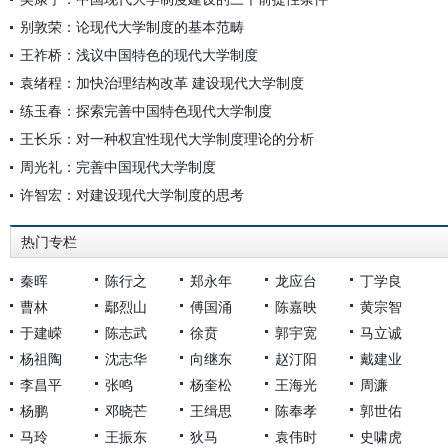
别敦荣：论现代大学制度的基本范畴
王祚桥：浅议中国特色的现代大学制度
袁绪程：加快治理结构改革 建设现代大学制度
练玉春：探索完善中国特色现代大学制度
王长乐：对一种权宜性现代大学制度理论的分析
周光礼：完善中国现代大学制度
许智宏：对建设现代大学制度的思考
热门专栏
秦晖
陈行之
郑永年
龙应台
丁学良
曹林
鄢烈山
傅国涌
陈嘉映
黄宗智
于建嵘
陈志武
徐贲
郭宇宽
马立诚
杨祖陶
沈志华
向继东
赵汀阳
戴建业
李昌平
张鸣
杨奎松
王海光
周濂
杨鹏
邓晓芒
王缉思
陈奉孝
郭世佑
马玲
王振东
狄马
袁伟时
史啸虎