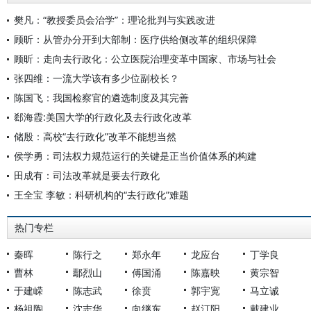
樊凡：“教授委员会治学”：理论批判与实践改进
顾昕：从管办分开到大部制：医疗供给侧改革的组织保障
顾昕：走向去行政化：公立医院治理变革中国家、市场与社会
张四维：一流大学该有多少位副校长？
陈国飞：我国检察官的遴选制度及其完善
郄海霞:美国大学的行政化及去行政化改革
储殷：高校“去行政化”改革不能想当然
侯学勇：司法权力规范运行的关键是正当价值体系的构建
田成有：司法改革就是要去行政化
王全宝 李敏：科研机构的“去行政化”难题
热门专栏
秦晖
陈行之
郑永年
龙应台
丁学良
曹林
鄢烈山
傅国涌
陈嘉映
黄宗智
于建嵘
陈志武
徐贲
郭宇宽
马立诚
杨祖陶
沈志华
向继东
赵汀阳
戴建业