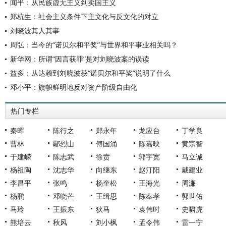
闻平：从民族虚无主义到卖国主义
郑杭生：社会主义条件下主文化与反文化的对立
刘晓波其人其事
周弘：当今的“诺贝尔和平奖”与世界和平事业相关吗？
新华网：所谓“因言获罪”是对刘晓波案的误读
益多：从达赖到刘晓波获“诺贝尔和平奖”说明了什么
邓小平：旗帜鲜明地反对资产阶级自由化
热门专栏
秦晖
陈行之
郑永年
龙应台
丁学良
曹林
鄢烈山
傅国涌
陈嘉映
黄宗智
于建嵘
陈志武
徐贲
郭宇宽
马立诚
杨祖陶
沈志华
向继东
赵汀阳
戴建业
李昌平
张鸣
杨奎松
王海光
周濂
杨鹏
邓晓芒
王缉思
陈奉孝
郭世佑
马玲
王振东
狄马
袁伟时
史啸虎
熊培云
秋风
刘小枫
孟令伟
雷一宁