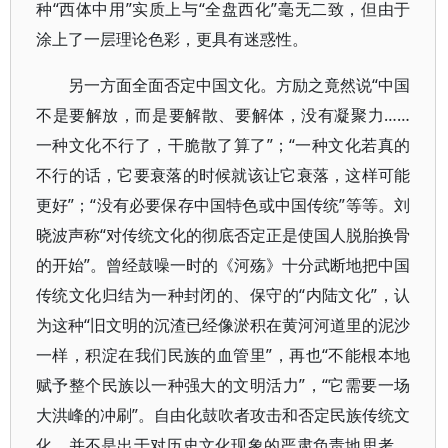
种“西体中用”实质上与“全盘西化”毫无二致，但由于
涂上了一层理论色彩，更具有迷惑性。
另一方面全面否定中国文化。方励之竟然说“中国
不是要解放，而是要解散、要解体，没有凝聚力……
一种文化不行了，干脆散了算了”；“一种文化若真的
不行的话，它要衰落的时候就该让它衰落，这样可能
更好”；“没有必要保存中国特色或中国传统”等等。刘
晓波声称“对传统文化的彻底否定正是使国人脱胎换骨
的开始”。曾经鼓噪一时的《河殇》十分武断地把中国
传统文化归结为一种封闭的、保守的“内陆文化”，认
为这种“旧文明的沉渣已经像淤积在黄河河道里的泥沙
一样，积淀在我们民族的血管里”，再也“不能根本地
赋予整个民族以一种强大的文明活力”，“它需要一场
大洪峰的冲刷”。自由化鼓吹者攻击和否定民族传统文
化，并不是出于对历史文化现象的严肃负责地思考，