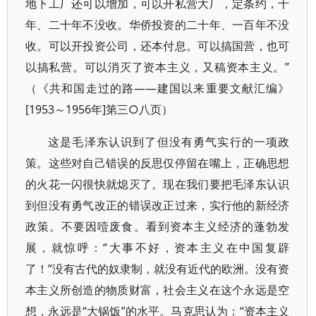
地下工厂还可以增加，可以开私营大厂，定条约，十
年、二十年不没收。华侨投资的二十年、一百年不没
收。可以开投资公司，还本付息。可以搞国营，也可
以搞私营。可以消灭了资本主义，又稿资本主义。”
（《共和国走过的路——建国以来重要文献汇编》
[1953～1956年]第三○八页）
这是毛泽东认识到了但没有勇气实行的一项政
策。这些对自己错误的反思仅停留在嘴上，正确思想
的火花一闪很快就熄灭了。现在我们要把毛泽东认识
到但没有勇气改正的错误改正过来，实行他的新经济
政策。不要因噎废食。看到资本主义经济的蓬勃发
展，就惊呼：“大事不好，资本主义在中国复辟
了！”没有古代的奴隶制，就没有近代的欧洲。没有资
本主义所创造的物质财富，社会主义在这个永远是空
想，永远是“大锅饭”的水平。马克思认为：“资本主义