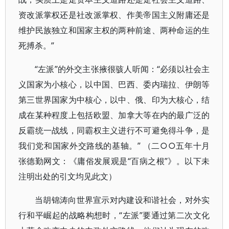
资改派掌权还是社改派掌权、作美帝国主义附庸还是
维护民族独立和国家主权的两种前途、两种命运的生
死搏杀。”
“左派”的外交主张掖很骇人听闻：“必须以社会主
义国家为小核心，以中国、巴西、委内瑞拉、伊朗等
第三世界国家为中核心，以中、俄、印为大核心，结
成在某种程度上包括欧盟、加拿大等在内的最广泛的
反霸统一战线，同霸权主义进行不可避免得斗争，是
我们党和国家外交路线的基轴。” （二○○五年十月
张德勤网文：《庸俗发展观是“百病之根”》。以下未
注明出处的引文均见此文）
当胡锦涛向世界宣示对内建设和谐社会，对外实
行和平崛起的战略构想时，“左派”要通过第二次文化