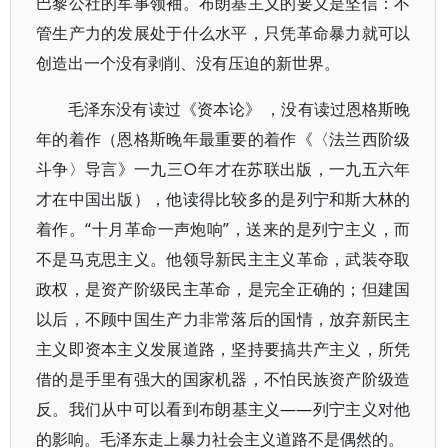
巴黎公社的军事领袖。布朗基主义的要义是坚信：不
管生产力的发展处于什么水平，只凭革命暴力就可以
创造出一个没有剥削、没有压迫的新世界。
毛泽东没有读过《资本论》 ，没有读过恩格斯晚
年的着作（恩格斯晚年最重要的着作《〈法兰西阶级
斗争〉导言》一九三○年才在苏联出版，一九五六年
才在中国出版），他读得比较多的是列宁和斯大林的
着作。“十月革命一声炮响”，送来的是列宁主义，而
不是马克思主义。他领导新民主主义革命，武装夺取
政权，是资产阶级民主革命，是完全正确的；但建国
以后，不顾中国生产力非常落后的国情，放弃新民主
主义即资本主义发展道路，坚持要搞共产主义，所凭
借的是手里有强大的国家机器，不怕民族资产阶级造
反。我们从中可以看到布朗基主义——列宁主义对他
的影响。毛泽东走上暴力社会主义道路不是偶然的。