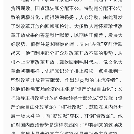
贪污腐败、国资流失和分配不公。特别是分配不公导
致的两极分化，闹得沸沸扬扬，人心浮动。由此引发
了对改革开放的回顾和检讨。大多数人是怀着珍惜改
革开放成果的善意献计献策，以期纠正偏差，发展大
好形势。值得注意和警惕的是，党内“左派”空前活跃
起来，他们利用部分群众对改革开放不满的形势，从
根本上否定改革开放，鼓吹回到毛时代去。像文化大
革命初期那样，先把知识分子推上祭坛，点名批判一
些对改革开放建言献策、作出过贡献的“主流学者”，
说他们推动市场经济的主张是“资产阶级自由化”；又
把领导主持改革开放的各级领导干部分成“资改派（资
产阶级自由化改革派）”和“社改派” ，鼓吹在党内外开
展一场大斗争，向“资改派”夺权，打倒“资改派”。他
们对国内政治形势是这样表述的：“即将到来的这场决
战，实质上是走资本主义道路还是走社会主义道路、