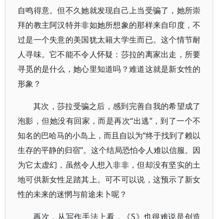
自鸣得意。但不久她就发现自己上当受骗了，她所崇
拜的教主阿汉特并非如她所想象的那样来自印度，不
过是一个失意的美国犹太籍大学生而已。这个情节耐
人寻味。它不能不令人怀疑：莎拉的离家出走，所要
寻觅的是什么，她心里知道吗？难道这就是新女性的
形象？
其次，莎拉受骗之后，感到完善自我的希望成了
泡影，但她没有回家，而是再次“出逃”，到了一个不
知名的巴哈马的小岛上，而且自以为“终于找到了赖以
生存的平静的归宿”。这个结局恐怕令人难以信服。因
为它太虚幻，虽然令人想入非非，但却没有坚实的土
地可供新女性足踏其上。可不可以说，这预示了新女
性的未来的迷惘与前途未卜呢？
再次，从写作手法上看，《S》也很难说是创造