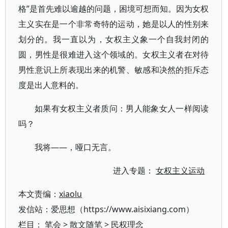
格”是首先难以逾越的问题，困境可想而知。因为女权
主义实在是一个非常奇特的运动，她是以人的性别来
划分的。我一直以为，女权主义象一个自我封闭的
圆，男性是很难进入这个领域的。女权主义者在对待
男性意识上所表现出来的机警、敏感和决然的拒斥态
度是出人意料的。
如果有女权主义者质问：男人能象女人一样阅读
吗？
我将——，哑口无言。
进入专题：
女权主义运动
本文责编：
xiaolu
发信站：爱思想（https://www.aisixiang.com）
栏目：
笔会
>
散文随笔
>
民权理念