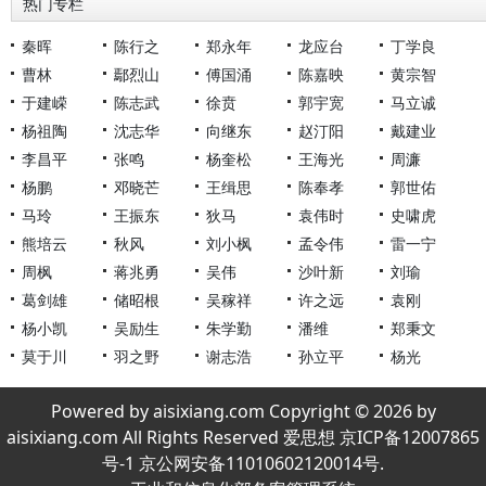
热门专栏
秦晖
陈行之
郑永年
龙应台
丁学良
曹林
鄢烈山
傅国涌
陈嘉映
黄宗智
于建嵘
陈志武
徐贲
郭宇宽
马立诚
杨祖陶
沈志华
向继东
赵汀阳
戴建业
李昌平
张鸣
杨奎松
王海光
周濂
杨鹏
邓晓芒
王缉思
陈奉孝
郭世佑
马玲
王振东
狄马
袁伟时
史啸虎
熊培云
秋风
刘小枫
孟令伟
雷一宁
周枫
蒋兆勇
吴伟
沙叶新
刘瑜
葛剑雄
储昭根
吴稼祥
许之远
袁刚
杨小凯
吴励生
朱学勤
潘维
郑秉文
莫于川
羽之野
谢志浩
孙立平
杨光
Powered by aisixiang.com Copyright © 2026 by
aisixiang.com All Rights Reserved 爱思想 京ICP备12007865
号-1 京公网安备11010602120014号.