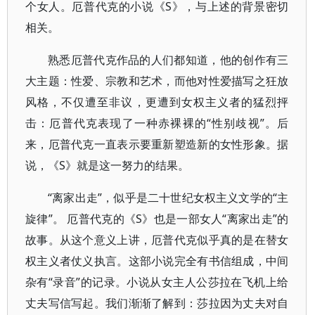
个女人。厄普代克的小说《S》，与上述的背景密切
相关。
熟悉厄普代克作品的人们都知道，他的创作有三
大主题：性爱、宗教和艺术，而他对性爱描写之狂放
风格，不仅遭至非议，更遭到女权主义者的猛烈抨
击：厄普代克表现了一种赤裸裸的“性别歧视”。后
来，厄普代克一直表示要重新塑造新的女性形象。据
说，《S》就是这一努力的结果。
“离家出走”，似乎是二十世纪女权主义文学的“主
旋律”。 厄普代克的《S》也是一部女人“离家出走”的
故事。从这个意义上讲，厄普代克似乎真的是在替女
权主义者仗义执言。这部小说完全有书信组成，中间
杂有“录音”的记录。小说从女主人公莎拉在飞机上给
丈夫写信写起。我们渐渐了解到：莎拉因为丈夫对自