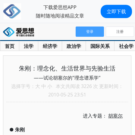
下载爱思想APP
立即下载
随时随地阅读精品文章
登录
注册
首页
法学
经济学
政治学
国际关系
社会学
朱刚：理念化、生活世界与先验生活
——试论胡塞尔的"理念谱系学"
选择字号：
大
中
小
本文共阅读 3226 次 更新时间：
2010-05-25 23:51
进入专题：
胡塞尔
●
朱刚