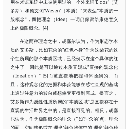
用在术语系统中未被使用过的一个外来词'Eidos'（艾
多斯）和德文词'Wesen'（本质）"来表达"本质的一
般概念"，而把理念（Idee）一词仍保留给康德意义
上的极限概念。[4]
在这两种理念之中，胡塞尔认为，作为形态学本
质的艾多斯，比如花朵的"红色本身"作为这朵花的这
个红所属的那个本质区域，已经例示在这个具体的红
之中了，因此是可以通过本质直观或"直接的观念化
（Ideation）" [5]而被直接地把握和体验到的。而
且，这种观念化的把握和体验能够在感性直观的基础
上通过注意力的转向或想像变更得到完成。换言之，
艾多斯作为感性性质所属的"本质区域"是直接存在于
直观的生活世界之中的，是直接可见的。相反，胡塞
尔认为，作为极限概念的理念（"如'理念的'点、理念
的面、空间构形或在'理念'颜色物体中的'理念'颜色种