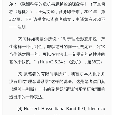
尔：《欧洲科学的危机与超越论的现象学》（下文简
称《危机》），王炳文译，商务印书馆，2001年，第
327页。下引该书文献皆参考德文，中译如有改动不
一一注明。
[2]同样如胡塞尔所说："对于理念形态来说，产
生这样一种可能性，即以绝对的同一性规定它，将它
当作绝对同一的、可以在方法上一义规定的诸性质的
基体来认识。"（Hua VI, S.24；《危机》，第38页）
[3] 就笔者的有限阅读所知，胡塞尔本人似乎并
没有用过"理念谱系学"这样的说法。这是笔者借用其
《经验与判断》一书的副标题"逻辑谱系学研究"而构
造出来的一种表达。
[4] Husserl, Husserliana Band III/1, Ideen zu