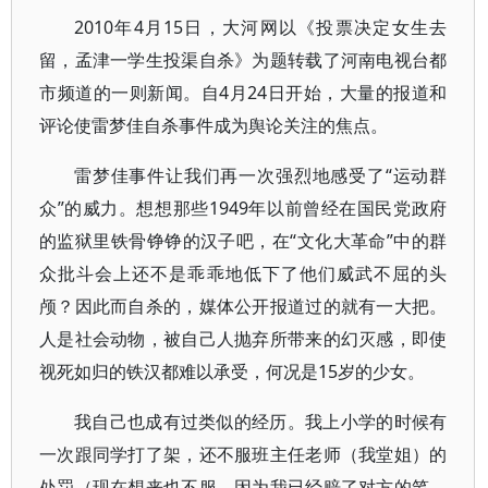
2010年4月15日，大河网以《投票决定女生去
留，孟津一学生投渠自杀》为题转载了河南电视台都
市频道的一则新闻。自4月24日开始，大量的报道和
评论使雷梦佳自杀事件成为舆论关注的焦点。
雷梦佳事件让我们再一次强烈地感受了“运动群
众”的威力。想想那些1949年以前曾经在国民党政府
的监狱里铁骨铮铮的汉子吧，在“文化大革命”中的群
众批斗会上还不是乖乖地低下了他们威武不屈的头
颅？因此而自杀的，媒体公开报道过的就有一大把。
人是社会动物，被自己人抛弃所带来的幻灭感，即使
视死如归的铁汉都难以承受，何况是15岁的少女。
我自己也成有过类似的经历。我上小学的时候有
一次跟同学打了架，还不服班主任老师（我堂姐）的
处罚（现在想来也不服，因为我已经赔了对方的笔，