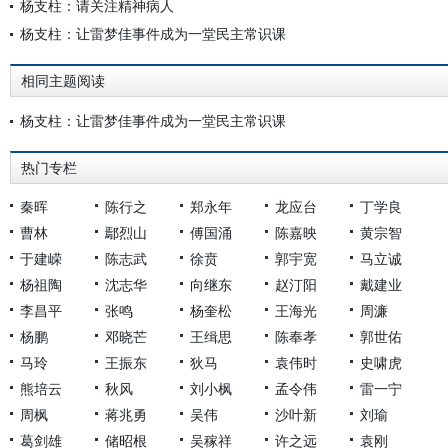
杨支柱：请关注精神病人
杨支柱：让雷梦佳事件成为一堂民主常识课
相同主题阅读
杨支柱：让雷梦佳事件成为一堂民主常识课
热门专栏
秦晖
陈行之
郑永年
龙应台
丁学良
曹林
鄢烈山
傅国涌
陈嘉映
黄宗智
于建嵘
陈志武
徐贲
郭宇宽
马立诚
杨祖陶
沈志华
向继东
赵汀阳
戴建业
李昌平
张鸣
杨奎松
王海光
周濂
杨鹏
邓晓芒
王缉思
陈奉孝
郭世佑
马玲
王振东
狄马
袁伟时
史啸虎
熊培云
秋风
刘小枫
孟令伟
雷一宁
周枫
蒋兆勇
吴伟
沙叶新
刘瑜
葛剑雄
储昭根
吴稼祥
许之远
袁刚