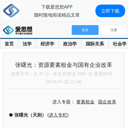
下载爱思想APP
立即下载
随时随地阅读精品文章
登录
注册
首页
法学
经济学
政治学
国际关系
社会学
张曙光：资源要素租金与国有企业改革
选择字号：
大
中
小
本文共阅读 3961 次 更新时间：
2014-01-20 22:46
进入专题：
要素租金
国企改革
●
张曙光（天则）
(
进入专栏
)