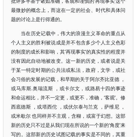
批评多半基于诸如准确，客观和谨慎的‘再现事实’这个
最微妙的概念上，而这在一定的社会、时代和具体问
题的讨论上是行得通的。
当在历史记载中，伟大的浪漫主义革命的重点从
个人主义的胜利被说成是并不包含多少个人主义色彩
的制度的成长和影响，其‘再现事实’的真实性的程度并
没有因此自动地被改变。这一新的历史，或者说是关
于某一特定时期的公共法或私法，政府，文学，或社
会习俗的发展的记载，和早期的关于阿尔齐比亚德 ，
或马库斯.奥瑞流斯 ，或卡尔文，或路易十四的事迹
和命运相比，并不一定更，或更不，准确，‘客观’。修
西底德斯 ，或塔西佗 ，或伏尔泰与兰克 ，萨维尼 ，
或米歇尔 也同样并不主观，含糊，或富于幻想。这部
新的历史只不过是从我们现在所说的一个新的‘角度’来
写的。这部新的历史试图记载的事实是不同的，其重