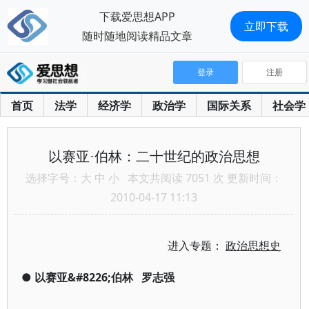
下载爱思想APP
立即下载
随时随地阅读精品文章
登录
注册
首页
法学
经济学
政治学
国际关系
社会学
以赛亚·伯林：二十世纪的政治思想
选择字号：
大
中
小
本文共阅读 7051 次 更新时间：
2010-04-17 11:13
进入专题：
政治思想史
●
以赛亚&#8226;伯林
罗志强