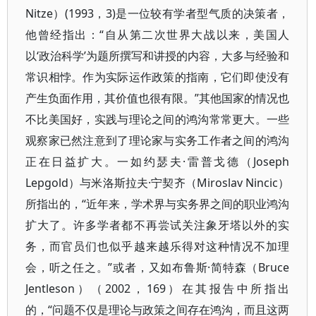
Nitze）(1993，3)是一位较有学者型气质的决策者，
他曾经指出：“自从第二次世界大战以来，美国人
以‘政治科学’为题所撰写和讲授的内容，大多与经验和
常识相悖。作为实际运作政策的指南，它们即使没有
产生负面作用，其价值也很有限。”其他国家的情况也
不比美国好，实践与理论之间的鸿沟常常更大。一些
观察家已然注意到了理论家与实务工作者之间的鸿沟
正在日益扩大。一如约瑟夫·雷普戈德（Joseph
Lepgold）与米洛斯拉夫·宁契齐（Miroslav Nincic）
所指出的，“近年来，学术界与实务界之间的职业鸿沟
扩大了。许多学者都不再尝试关注象牙塔以外的实
务，而官员们也似乎越来越乐得对这种情况不加理
会，听之任之。”或者，又如布鲁斯·简特森（Bruce
Jentleson）（2002，169）在其报告中所指出
的，“问题不仅是理论与政策之间存在鸿沟，而且这两