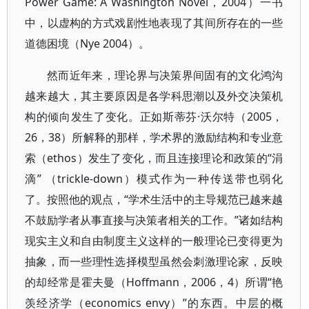
Power Game: A Washington Novel，2004）一书
中，以虚构的方式戏剧性地表现了其间所存在的一些
道德困境（Nye 2004）。
然而近年来，理论界与决策界间固有的文化鸿沟
越来越大，其主要原因是各学科思潮以及外交决策机
构的倾向发生了变化。正如斯蒂芬·沃尔特（2005，
26，38）所解释的那样，学术界的激励结构和专业意
索（ethos）发生了变化，而且连接理论和政策的“涓
滴” （trickle-down）模式作为一种传送带也弱化
了。按照他的观点，“学术生活中的主导规范已越来越
不鼓励学者从事直接与决策者相关的工作。”诸如结构
现实主义和自由制度主义这样的一般理论已变得更为
抽象，而一些理性选择模型虽然会刺激理论家，反映
的却经常是霍夫曼（Hoffmann，2006，4）所谓“艳
羡经济学（economics envy）”的东西。中层的概