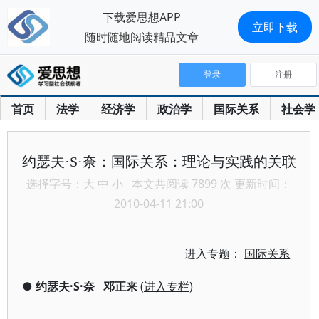
下载爱思想APP
立即下载
随时随地阅读精品文章
登录
注册
首页
法学
经济学
政治学
国际关系
社会学
约瑟夫·S·奈：国际关系：理论与实践的关联
选择字号：
大
中
小
本文共阅读 7899 次 更新时间：
2010-04-11 21:00
进入专题：
国际关系
●
约瑟夫·S·奈
邓正来
(
进入专栏
)