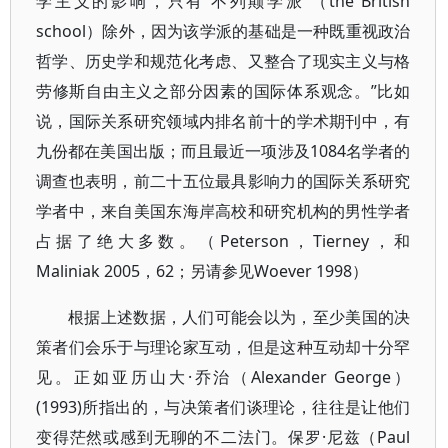
学主义的影响，只有‘不列颠学派’（the British
school）除外，因为该学派的基础是一种既重视政治
哲学、历史学和规范化考虑、又整合了现实主义与格
劳修斯自由主义之部分因素的国际体系观念。”比如
说，国际关系研究领域内排名前十的学术期刊中，有
九份都在美国出版；而且最近一项涉及1084名学者的
调查也表明，前二十五位最具影响力的国际关系研究
学者中，来自美国东海岸高校和研究机构的男性学者
占据了绝大多数。（Peterson，Tierney，和
Maliniak 2005，62；另请参见Woever 1998）
根据上述数据，人们可能会以为，至少美国的决
策者们会乐于与理论家互动，但是这种互动却十分罕
见。正如亚历山大·乔治（Alexander George）
(1993)所指出的，与决策者们谈理论，往往是让他们
变得茫然或感到无聊的不二法门。保罗·尼兹（Paul