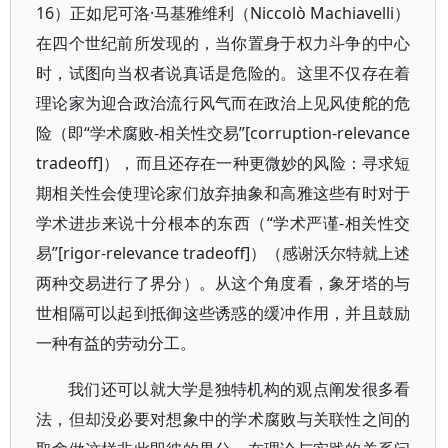
16）正如尼可洛·马基雅维利（Niccolò Machiavelli）
在四个世纪前所发现的，当你置身于权力斗争的中心
时，试图向当权者说真话是危险的。这里不仅存在着
理论家为迎合政治流行风气而在政治上见风使舵的危
险（即“学术腐败-相关性交易”[corruption-relevance
tradeoff]），而且还存在一种更微妙的风险：寻求短
期相关性会使理论家们放弃抽象和高雅这些有时对于
学术进步来说十分根本的东西（“学术严谨-相关性交
易”[rigor-relevance tradeoff]）（感谢沃尔特就上述
两种交易进行了界分）。从这个角度看，象牙塔的与
世相隔可以起到抵御这些诱惑的缓冲作用，并且鼓励
一种有益的劳动分工。
我们还可以就大学是独特机构的观点阐发很多看
法，但却没必要对想象中的学术腐败与关联性之间的