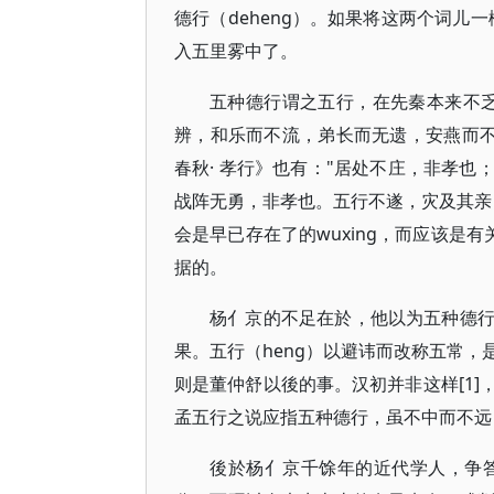
德行（deheng）。如果将这两个词儿
入五里雾中了。
五种德行谓之五行，在先秦本来不
辨，和乐而不流，弟长而无遗，安燕而不
春秋· 孝行》也有："居处不庄，非孝
战阵无勇，非孝也。五行不遂，灾及其亲
会是早已存在了的wuxing，而应该是有
据的。
杨亻京的不足在於，他以为五种德
果。五行（heng）以避讳而改称五常
则是董仲舒以後的事。汉初并非这样[1
孟五行之说应指五种德行，虽不中而不远
後於杨亻京千馀年的近代学人，争答思