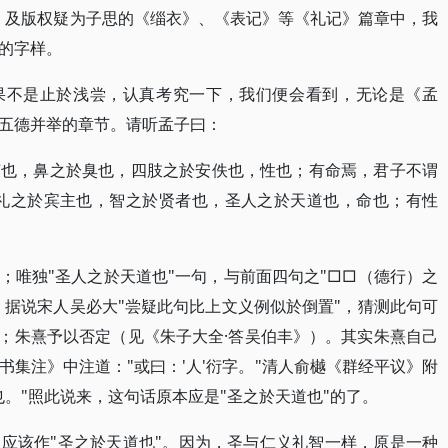
》及版权疑为子思的《缁衣》、《表记》等《礼记》篇章中，我
的字样。
如果不是止於浅尝，认真考究一下，我们便会看到，无论是《孟
五德并举的章节。请听孟子曰：
声也，鼻之於臭也，四肢之於安佚也，性也；有命焉，君子不谓
，礼之於宾主也，智之於贤者也，圣人之於天道也，命也；有性
）
；唯独"圣人之於天道也"一句，与前面四句之"□□（德行）之
。据说宋人吴必大"尝疑此句比上文义例似於倒置"，猜测此句可
熹；朱熹予以否定（见《朱子大全·答吴伯丰》）。其实朱熹自己
集注》中注道："或曰：'人'衍字。"清人俞樾《群经平议》附
。"照此说来，这句话原本应是"圣之於天道也"的了。
应该作"圣之於天道也"。因为，圣与仁义礼智一样，原是一种