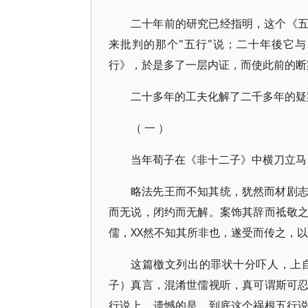
二十年前的研究已经指明，这个《
来批判的那个"五行"说；二十年後它
行》，於是多了一层内证，而使此前的断
二十多年的工夫化解了二千多年的疑
（ 一 ）
当年荀子在《非十二子》中横刀立马
略法先王而不知其统，犹然而材剧
而无说，闭约而无解。案饰其辞而祗敬
儒，XX然不知其所非也，遂受而传之，
这篇檄文列出的罪状十分吓人，上
子）真言，混淆世儒视听，真可谓斯可
行说上。遗憾的是，到底这个祸根五行