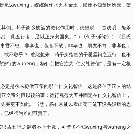
一概读成wuxing，统统解作水火木金土，那便不知董氏所云，堕
乏其例。荀子谈乡饮酒的教化作用时，便曾说："贵贱明，隆杀
乱：此五行者，足以正身安国矣。"（《荀子·乐论》）《吕氏
也；事君不忠，非孝也；莅官不敬，非孝也；朋友不笃，非孝也；
，敢不敬乎？"准此想来，荀子所指责的子思孟轲之五行，也不
关德行的wuheng；杨亻京把它注为"仁义礼智信"，是有一定根
行必定是後来称做五常的那个仁义礼智信；这是轻信了汉人的结
，是汉文帝刘恒以後的事；德行规范为五并固定在仁义礼智信上，
]，先秦更不如此。当然，杨亻京能以看出荀子笔下没头没脑的思
，已经很为难能可贵了。
孟五行之谜者不下十数，可惜多不知wuxing与wuheng之