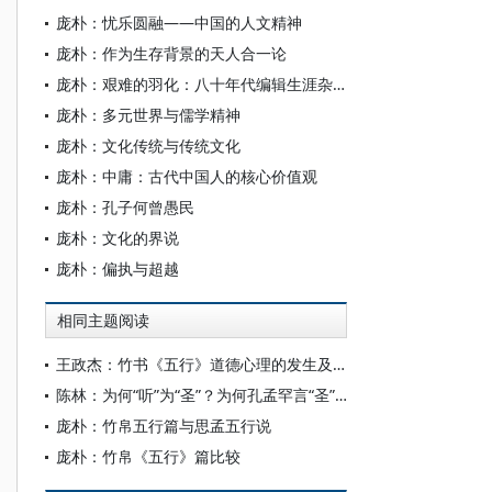
庞朴：忧乐圆融——中国的人文精神
庞朴：作为生存背景的天人合一论
庞朴：艰难的羽化：八十年代编辑生涯杂忆
庞朴：多元世界与儒学精神
庞朴：文化传统与传统文化
庞朴：中庸：古代中国人的核心价值观
庞朴：孔子何曾愚民
庞朴：文化的界说
庞朴：偏执与超越
相同主题阅读
王政杰：竹书《五行》道德心理的发生及其内涵
陈林：为何“听”为“圣”？为何孔孟罕言“圣”？
庞朴：竹帛五行篇与思孟五行说
庞朴：竹帛《五行》篇比较