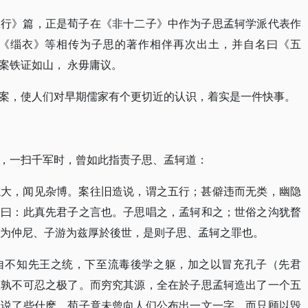
五行》篇，正是荀子在《非十二子》中作为子思孟轲学派代表作
与《缁衣》等相传为子思的著作相伴再次出土，并自名曰《五
案铁证如山， 永毋庸议。
案，使人们对早期儒家有个更切近的认识，着实是一件快事。
，一扫千军时，曾如此指责子思、孟轲道：
志大，闻见杂博。案往旧造说，谓之五行；甚僻违而无类，幽隐
之曰：此真先君子之言也。子思唱之，孟轲和之；世俗之沟犹瞀
以为仲尼、子游为兹厚於後世，是则子思、孟轲之罪也。
自不知先王之统，下至流毒後学之躯，加之以冒充孔子（先君
忍孰不可忍之极了。而穷究其源，全在於子思孟轲造出了一个五
说说了些什麽，荀子竟未曾向人们公布出一文一字，而只顾以毁