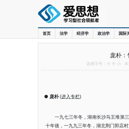
首页
法学
经济学
政治学
国际
庞朴：
选择字号：
大
中
小
本文
●
庞朴
(
进入专栏
)
一九七三年冬，湖南长沙马王堆第
十年後，一九九三年冬，湖北荆门郭店村