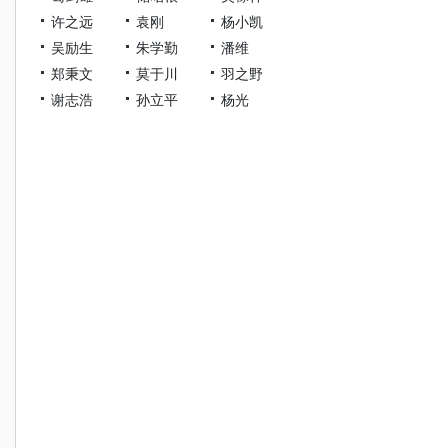
许之远
袁刚
杨小凯
吴励生
朱学勤
潘维
郑秉文
莫于川
羽之野
谢志浩
孙立平
杨光