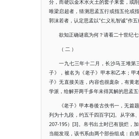
分，而硬以金木水火土的套子来套，或
唯梁启超者，猜测思孟五行或指五伦或指
郭沫若者，认定思孟以"仁义礼智诚"作
欲知正确谜底为何？请看二十世纪七
（ 二 ）
一九七三年十二月，长沙马王堆第
子》，被名为《老子》甲本和乙本；甲
子》无直接关连，内容也很庞杂，有黄
学派，给解开两千多年未得其解的思孟五
《老子》甲本卷後古佚书一，无篇
列为十九段，约五千四百字[2]。从字
207-195）[3]。帛书出土时已有
当能发现，该书系由两个部份组成：自