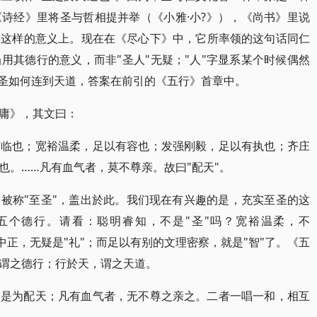
诗经》里将圣与哲相提并举（《小雅·小?》），《尚书》里说
在这样的意义上。现在在《尽心下》中，它所率领的这句话同仁
用其德行的意义，而非"圣人"无疑；"人"字显系某个时候偶然
由圣如何连到天道，答案在前引的《五行》首章中。
庸》，其文曰：
有临也；宽裕温柔，足以有容也；发强刚毅，足以有执也；齐庄
也。……凡有血气者，莫不尊亲。故曰"配天"。
被称"至圣"，盖出於此。我们现在有兴趣的是，充实至圣的这
五个德行。请看：聪明睿知，不是"圣"吗？宽裕温柔，不
庄中正，无疑是"礼"；而足以有别的文理密察，就是"智"了。《五
谓之德行；行於天，谓之天道。
，是为配天；凡有血气者，无不尊之亲之。二者一唱一和，相互