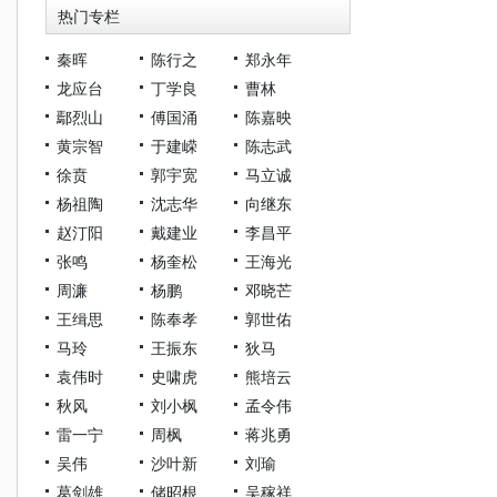
热门专栏
秦晖
陈行之
郑永年
龙应台
丁学良
曹林
鄢烈山
傅国涌
陈嘉映
黄宗智
于建嵘
陈志武
徐贲
郭宇宽
马立诚
杨祖陶
沈志华
向继东
赵汀阳
戴建业
李昌平
张鸣
杨奎松
王海光
周濂
杨鹏
邓晓芒
王缉思
陈奉孝
郭世佑
马玲
王振东
狄马
袁伟时
史啸虎
熊培云
秋风
刘小枫
孟令伟
雷一宁
周枫
蒋兆勇
吴伟
沙叶新
刘瑜
葛剑雄
储昭根
吴稼祥