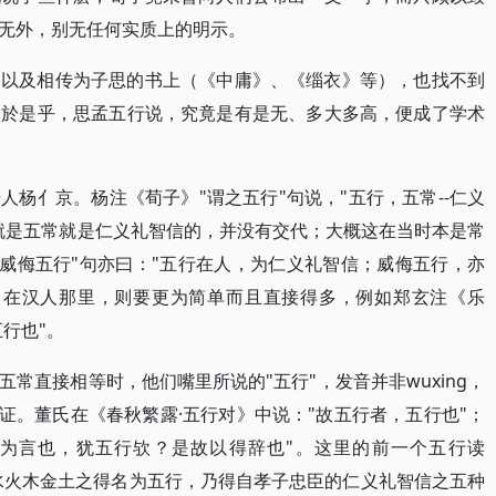
无外，别无任何实质上的明示。
，以及相传为子思的书上（《中庸》、《缁衣》等），也找不到
。於是乎，思孟五行说，究竟是有是无、多大多高，便成了学术
杨亻京。杨注《荀子》"谓之五行"句说，"五行，五常--仁义
就是五常就是仁义礼智信的，并没有交代；大概这在当时本是常
氏威侮五行"句亦曰："五行在人，为仁义礼智信；威侮五行，亦
，在汉人那里，则要更为简单而且直接得多，例如郑玄注《乐
行也"。
常直接相等时，他们嘴里所说的"五行"，发音并非wuxing，
作证。董氏在《春秋繁露·五行对》中说："故五行者，五行也"；
之为言也，犹五行欤？是故以得辞也"。这里的前一个五行读
说的是水火木金土之得名为五行，乃得自孝子忠臣的仁义礼智信之五种