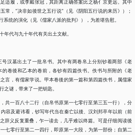
削足适履，或李戴张冠，其距离正确答案比之杨亻京更远。其中
五常，"决非如後世之五行说"（见《阴阳五行说的来历》）；
五行系统的演化（见《儒家八派的批判》），为差堪告慰。
十年代与九十年代有关出土文献。
三号汉墓出土了一批帛书。其中有两卷帛上分别钞着两部《老
本的卷後和乙本的卷前，各钞有四篇佚书。佚书与所附的《老
老之言，有儒家学说。甲本卷後的第一篇和第四篇佚书，属儒家
行之谜，带来了一把钥匙。
题，共一百八十二行（自帛书原第一七零行至第三五一行），分
体、内容及避讳看，钞写年代当在秦亡以後、汉刘邦卒年以前（前
脱烂，加之辞义反复重叠，乍一读去，几乎难以终篇。可是仔细阅读後
第一七零行至第二一四行，即原第一大段，为第一部份；自第二