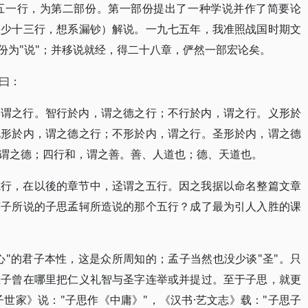
五一行，为第二部份。第一部份提出了一种学说并作了简要论
缺少十三行，想系漏钞）解说。一九七五年，我准照战国时期文
份为"说"；并移说就经，得二十八章，俨然一部宏论矣。
曰：
，谓之行。智行於内，谓之德之行；不行於内，谓之行。义形於
礼形於内，谓之德之行；不形於内，谓之行。圣形於内，谓之德
谓之德；四行和，谓之善。善、人道也；德、天道也。
或行，在以後的章节中，迳谓之五行。因之我据以命名整篇文章
荀子所说的子思孟轲所造说的那个五行？成了最为引人入胜的课
心"的君子本性，这是众所周知的；孟子当然也没少谈"圣"。只
孟子曾在哪里把仁义礼智与圣字连举或并提过。至于子思，就更
世家》说："子思作《中庸》"，《汉书·艺文志》载："子思子