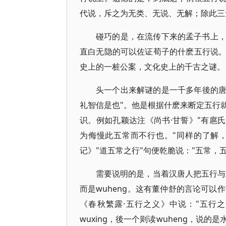
代说，斥之为无类、无说、无解；除此三
碰巧的是，在流传下来的孟子书上
直白无隐的可以佐证荀子的什麽五行说
史上的一桩公案，文化史上的千古之谜。
头一个出来解谜的是一千多年後的唐人
礼智信是也"。他是根据什麽来断定五行
识。例如孔颖达注《尚书·甘誓》"有扈
为侮慢此五常而不行也。"同样的了解
记》"道五常之行"句便乾脆说："五常，五
需要说明的是，当着汉唐人把五行与五
而是wuheng。这有董仲舒的言论可以
《春秋繁露·五行之义》中说："五行
wuxing，後一个则读wuheng，