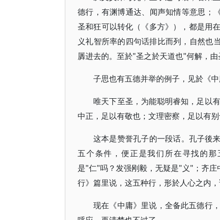
德行，有渊博通达、闻声知情等意思；《
圣和狂可以转化（《多方》），都是用
义礼智所率的四句话排比而列，自然也当
羼进去的。至於"圣之於天道也"何解，
子思也有五德并举的例子，见於《中
唯天下至圣，为能聪明睿知，足以
中正，足以有敬也；文理密察，足以有别
这本是赞誉孔子的一段话。孔子後来
五个条件，便正是我们所在寻找的那
是"仁"吗？发强刚毅，无疑是"义"；齐
行》篇里说，这五种行，形於人心之内，
现在《中庸》里说，全备此五德行