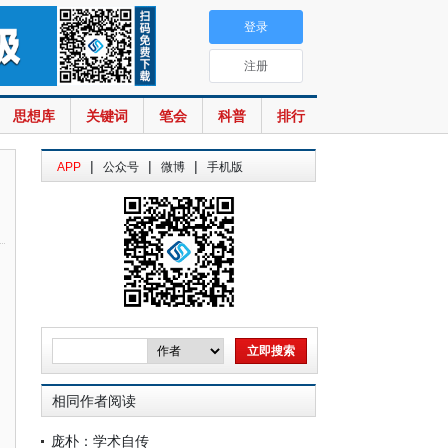
登录
注册
思想库
关键词
笔会
科普
排行
|
|
|
APP
公众号
微博
手机版
相同作者阅读
庞朴：学术自传