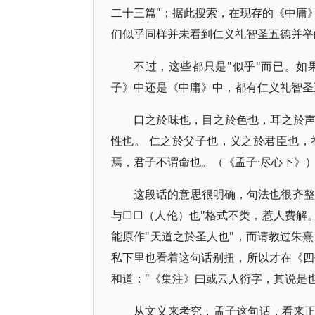
二十三篇"；据此搜索，在现存的《中庸
们似乎同样并未看到仁义礼智圣五德并举
不过，这些都只是"似乎"而已。
子》中还是《中庸》中，都有仁义礼智圣
口之於味也，目之於色也，耳之於
性也。 仁之於父子也，义之於君臣也
焉，君子不谓命也。（《孟子·尽心下》
这段话的意思很明确，句法也很齐整
与□□（人伦）也"格式不类，惹人费解
能原作"天道之於圣人也"，而请教过朱
私下里也看着这句话别扭，所以才在《四书
和道："《集注》曰或云人衍字，其说是也
从文义来考究，孟子这句话，看来正