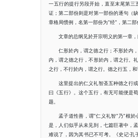
一五行的提行另段开始，直至末尾第三
证；第二部份则是对第一部份的逐句（
章格局惯例，名第一部份为"经"，第二部
文章的总纲见於开宗明义的第一章，
仁形於内，谓之德之行；不形於内
内，谓之德之行，不形於内，谓之行。
之行，不行於内，谓之行。德之行五，和
这里提出的仁义礼智圣五种德之行
曰《五行》。这个五行，有无可能便是
题。
孟子道性善，谓"仁义礼智"乃"根於
是，人们似乎从未见到，七篇巨著中，
难说了，因为其书已不可考。《史记·孔子