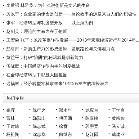
李后强 林雅华：为什么说创新是文艺的生命
厉以宁：企业家的使命是创新——兼论效率的源泉来自人们的积极性
张军：经济转型与制度型开放——以上海为例
赵剑英：理论的生命力在于创新
王宏淼 张平：以改革促转型发展——2013年宏观经济运行与201
彭绪庶：新质生产力的形成逻辑、发展路径与关键着力点
黄益平：打破“陷阱”的秘籍就是创新能力
伍晓鹰：中国经济转型内生的制度挑战
在全球经济转型中彰显大国担当
迟福林：经济转型将释放未来10年5%左右的增长潜力
热门专栏
秦晖
陈行之
郑永年
龙应台
丁学良
曹林
鄢烈山
傅国涌
陈嘉映
黄宗智
于建嵘
陈志武
徐贲
郭宇宽
马立诚
杨祖陶
沈志华
向继东
赵汀阳
戴建业