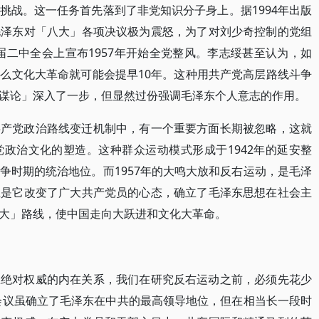
挑战。这一任务首先落到了非党知识分子身上。据1994年出版
毛泽东对「八大」各项决议极为震怒，为了对刘少奇控制的党组
八届二中全会上宣布1957年开始全党整风。李志绥甚至认为，如
么文化大革命就可能会提早10年。这种用共产党高层路线斗争
谋论」深入了一步，但显然过份强调毛泽东个人意志的作用。
共产党政治路线变迁机制中，有一个重要方面长期被忽略，这就
政治文化的塑造。这种群众运动模式形成于1942年的延安整
争时期的统治地位。而1957年的大鸣大放和反右运动，是毛泽
正是它改变了广大共产党员的心态，确立了毛泽东思想在社会主
大」路线，使中国走向大跃进和文化大革命。
想绝对权威的内在关系，我们在研究反右运动之前，必须先花少
义会议虽确立了毛泽东在中共的最高领导地位，但在相当长一段时