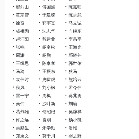
鄢烈山
傅国涌
陈嘉映
黄宗智
于建嵘
陈志武
徐贲
郭宇宽
马立诚
杨祖陶
沈志华
向继东
赵汀阳
戴建业
李昌平
张鸣
杨奎松
王海光
周濂
杨鹏
邓晓芒
王缉思
陈奉孝
郭世佑
马玲
王振东
狄马
袁伟时
史啸虎
熊培云
秋风
刘小枫
孟令伟
雷一宁
周枫
蒋兆勇
吴伟
沙叶新
刘瑜
葛剑雄
储昭根
吴稼祥
许之远
袁刚
杨小凯
吴励生
朱学勤
潘维
郑秉文
莫于川
羽之野