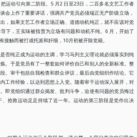
运动引向第二阶段。5 月2 日至23日，二百多名文艺工作者
座谈会上作了重要讲话，强调共产党员必须端正无产阶级立场，
指出，如果文艺工作者立场正确、道德动机纯正，就不应该对党
导下，王实味被指责为立场有问题和动机不纯。6 月，开始了
有接触而被打成托派和奸细，10月初被开除党籍。
机是否纯正成为运动的主调，学习马列主义理论就必须落实到纯
修炼。于是党员有了一整套如何评价自己和别人的全新标准。整
阶段。审干包括自我检查和群众评议，最后由党组织作结论。它
党内工作经验，以达到思想上入党。随着审干运动深入展开，对
动。即党组织通过群众揭发、批判斗争，迫使有问题的党员悔过
干、抢救运动足足持续了近一年。运动的第三阶段是党作出决