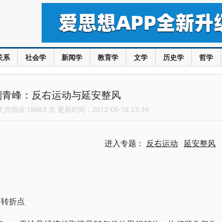
关系
社会学
新闻学
教育学
文学
历史学
哲学
刘青峰：反右运动与延安整风
阅读 18663 次 更新时间：2012-06-18 23:34
进入专题：
反右运动
延安整风
要转折点