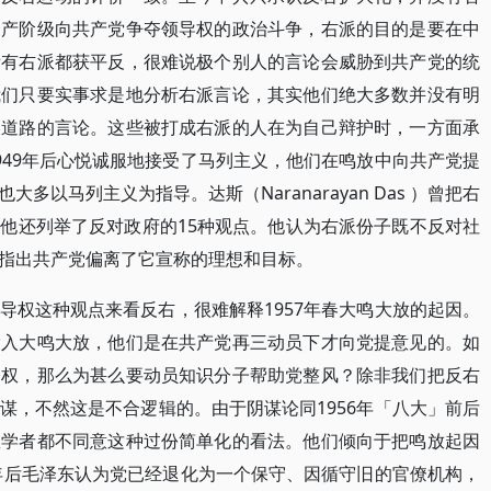
资产阶级向共产党争夺领导权的政治斗争，右派的目的是要在中
所有右派都获平反，很难说极个别人的言论会威胁到共产党的统
我们只要实事求是地分析右派言论，其实他们绝大多数并没有明
义道路的言论。这些被打成右派的人在为自己辩护时，一方面承
949年后心悦诚服地接受了马列主义，他们在鸣放中向共产党提
以马列主义为指导。达斯（Naranarayan Das ）曾把右
他还列举了反对政府的15种观点。他认为右派份子既不反对社
指出共产党偏离了它宣称的理想和目标。
导权这种观点来看反右，很难解释1957年春大鸣大放的起因。
投入大鸣大放，他们是在共产党再三动员下才向党提意见的。如
夺权，那么为甚么要动员知识分子帮助党整风？除非我们把反右
谋，不然这是不合逻辑的。由于阴谋论同1956年「八大」前后
数学者都不同意这种过份简单化的看法。他们倾向于把鸣放起因
6年后毛泽东认为党已经退化为一个保守、因循守旧的官僚机构，