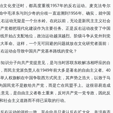
治文化变迁时，都高度重视1957年的反右运动。麦克法夸尔
把文化大革命中毛泽东与刘少奇的分歧一直追溯到1956年。确实，就中国
的反右运动无疑是一个分水岭。在此以前，无论是新民主主义社会
共产党都把现代化建设作为主要任务。正是反右运动改变了中国
路线开始占支配地位，政治运动越演越烈。阶级斗争从党外到党
化大革命。这样，一个无可回避的问题就放在文化研究者面前：
么反右运动会导致中国共产党基本路线的变化？
7年知识分子向共产党提意见，是与当时苏联东欧解冻相呼应的自
而民主党派负责人在1949年前大多是著名的自由主义者。40
高举人权旗帜在中国争取西方式民主，其声势之浩大，以致于马
hall ）也认为国民党不是败给共产党，而是亡在民盟手上。这很容易造成
党提意见，是自由主义者卷土重来，反对共产党一党专政，因此反
和社会主义道路而不得已采取的行动。
对反右运动的评价一致。至今中共只承认反右扩大化，并没有否