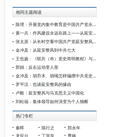
相同主题阅读
陈理：开展党内集中教育是中国共产党永葆青春活力的重要法宝
黄一兵：作风建设永远在路上——从延安整风运动说起
张太原：从长时空看中国共产党延安整风的发动
金冲及：从延安整风到中共七大
王也扬：《联共（布）党史简明教程》与延安整风
郭娟：反右运动变人形
金冲及：胡乔木、胡绳怎样编撰中共党史？
罗平汉：也谈延安整风的缘由
卢毅：延安整风与马克思主义中国化
刘松福：集体领导如何演变为个人独断
热门专栏
秦晖
陈行之
郑永年
龙应台
丁学良
曹林