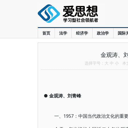
首页
法学
经济学
政治学
国际
金观涛、
选择字号：
大
中
小
本文共
●
金观涛、刘青峰
一、1957：中国当代政治文化的重