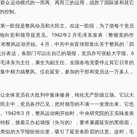
种群众运动模式的一而再、再而三的运用，战胜了国际派和其它
的控制。
。第一阶段是整风动员和大民主。在这一阶段，为了使每个党员
向党和领导提意见。1942年2 月毛泽东发表〈整顿党的作
布整风运动开始。4 月，中共中央宣传部发出关于整风的「四
充分表达，各部门可以出自己的墙报，党员亦可张贴大字报。6
，毛泽东为主任，康生为副主任。全国各地党委停止其它日常的
，集中精力搞整风。仅在延安，参加的干部和党员达一万多人，
，让全体党员在大批判中集体修身，纯化无产阶级立场。它以大
大民主中，党员各抒己见，把对领导的不满一一发泄出来。它也
1942年3 月，整风运动刚开始时，中央研究院的王实味发表
干特权，接着又办起墙报《矢与的》，要求暴露延安的黑暗面，
时类似的大字报纷纷出笼，吸引了延安各阶层的注意。这时，毛