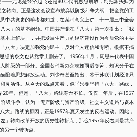
变——无论是经济起飞还是80年代的思想解放，均把源头归为
路线之转向。正是这次会议宣布放弃以阶级斗争为纲，把全党的工
熟悉中共党史的学者都知道，在某种意义上讲，十一届三中全会
共「八大」的基本纲领。中国共产党在「八大」第一次提出：「我
经基本上解决」，并把发展生产力的经济建设作为今后党的主要
，「八大」决定加强党内民主，反对个人迷信和专断。根据不搞
想的条文也从党章上删去了。 1956年1 月，周恩来代表中国
工人阶级的一部分。全国各种新办杂志如雨后春笋，知识分子在
正酝酿着思想解放运动。刘少奇甚至指出，鉴于苏联计划经济只
性和灵活性。从今天的观点来看，似乎只要坚持「八大」路线，
提早20年。但是，「八大」路线寿命不长。仅仅一年后，在1957
调阶级斗争，认为「无产阶级与资产阶级、社会主义道路与资本
八大」路线的原因，正是1957年夏天发生的反右运动。因此，
「左」转向改革开放的历史性转折点，那么1957年反右则是共产
的另一个转折点。