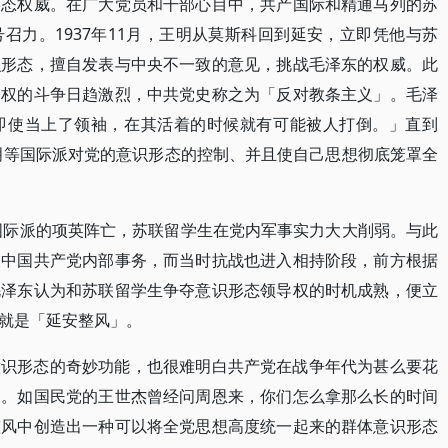
形态权威。在广大党员和干部心目中，共产国际和精通马列的苏
召力。1937年11月，王明从莫斯科回到延安，立即凭他与苏
识形态，擅自发表与中央不一致的意见，挑战毛泽东的权威。此
导权的斗争日趋激烈，中共党史称之为「反对教条主义」。毛泽
即使当上了领袖，在其活着的时候就有可能被人打倒。」直到
王明等国际派对党的意识形态的控制、并且使自己思想彻底笼罩全
等国际派的项英阵亡，苏联留学生在党内军事实力大大削弱。与此
及中国共产党内部事务，而当时抗战也进入相持阶段，前方根据
毛泽东认为和苏联留学生争夺意识形态领导权的时机成熟，便立
就是「延安整风」。
意识形态的奇妙功能，也很难明白共产党在战争年代为甚么要花
习。如国民党的王世杰曾经问周恩来，你们怎么拿那么长的时间
整风中创造出一种可以将全党思想高度统一起来的群体意识形态