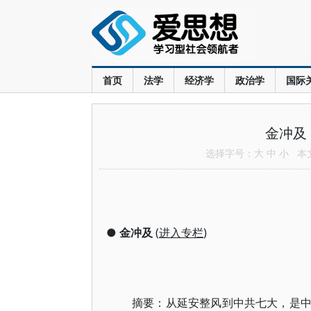
首页
法学
经济学
政治学
国际
金冲及
选择字号：
大
中
小
本文共
●
金冲及
(
进入专栏
)
摘要：从延安整风到中共七大，是