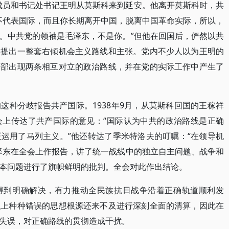
会成员和书记处书记王明从莫斯科来到延安。他离开莫斯科时，共
不代表国际，而且你长期离开中国，脱离中国革命实际，所以，
。中共党的领袖是毛泽东，不是你。”但他在回国后，俨然以共
，提出一整套右倾机会主义路线和主张。党内不少人以为王明的
内部出现两条相互对立的政治路线，并在党的实际工作中产生了
这种分歧报告共产国际。1938年9月，从莫斯科回国的王稼祥
会上传达了共产国际的意见：“国际认为中共的政治路线是正确
运用了马列主义。”他还转达了季米特洛夫的叮嘱：“在领导机
泽东在全会上作报告，讲了统一战线中的独立自主问题、战争和
本问题进行了旗帜鲜明的批判。全会对此作出结论。
得到明确解决，有力推动全民族抗日战争沿着正确轨道顺利发
织上种种错误的思想根源还来不及进行深刻全面的清算，因此在
失误，对正确路线的贯彻造成干扰。