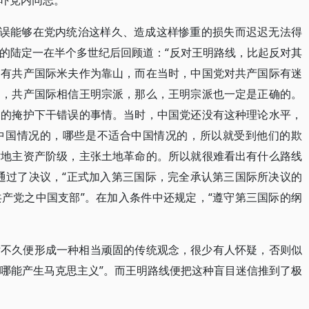
吓党内同志。
错误能够在党内统治这样久、造成这样惨重的损失而迟迟无法得
的陆定一在半个多世纪后回顾道：“反对王明路线，比起反对其
们有共产国际米夫作为靠山，而在当时，中国党对共产国际有迷
的，共产国际相信王明宗派，那么，王明宗派也一定是正确的。
句的掩护下干错误的事情。当时，中国党还没有这种理论水平，
中国情况的，哪些是不适合中国情况的，所以就受到他们的欺
对地主资产阶级，主张土地革命的。所以就很难看出有什么路线
通过了决议，“正式加入第三国际，完全承认第三国际所决议的
产党之中国支部”。在加入条件中还规定，“遵守第三国际的纲
后不久便形成一种相当顽固的传统观念，很少有人怀疑，否则似
里哪能产生马克思主义”。而王明路线便把这种盲目迷信推到了极