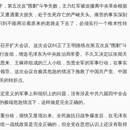
下，第五次反“围剿”斗争失败，主力红军被迫撤离中央革命根据
时又遭遇重大损失，处于生死存亡的严峻关头。痛苦的事实深刻
识到不能再沿着原来的老路走下去了，必须实行一个根本性转
义召开扩大会议。这次会议纠正了王明路线在第五次反“围剿”斗
进行改组，增选毛泽东为中央政治局常委。不久又决定以张闻天
周恩来、王稼祥组成的三人小组，负责全军的军事行动，在事实
确领导。这次会议在极其危急的情况下挽救了中国共产党、中国
关的转折点。
决定意义的军事上和组织上的问题，没有涉及中共六届四中全会
的极端危急情况下，这样做是完全正确的。
严重分歧，很快又显现出来。全民族抗日战争爆发后，在毛泽东
族统一战线政策是完全正确的，但全党在思想认识上还没有取得