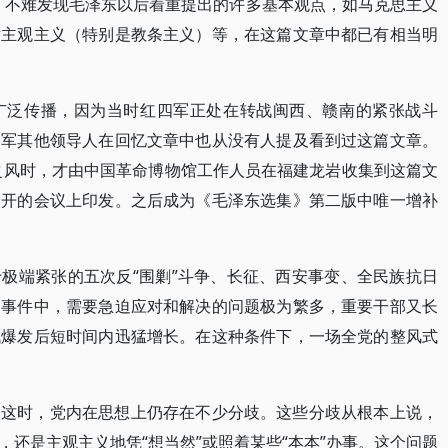
，不难发现毛泽东以后着重提出的许多基本观点，如马克思主义
对主观主义（特别是教条主义）等，在这篇文章中都已有相当明
广泛传播，因为当时红四军正处在转战闽西、赣南的紧张战斗
四军其他领导人在回忆文章中也从没有人提及看到过这篇文章。
究之风时，才由中国革命博物馆工作人员在福建龙岩收集到这篇文
召开的会议上印发。之后成为《毛泽东选集》第二版中唯一增补
极端紧张的五次反“围剿”斗争、长征、西安事变、全民族抗日
串事件中，需要急迫应对和解决的问题极为繁多，重要干部又长
战爆发后短时间内迅猛增长。在这种条件下，一场全党的整风式
。这时，党内在思想上仍存在不少分歧。这些分歧从根本上说，
还是主观主义地凭“想当然”或照着某些“本本”办事。这个问题