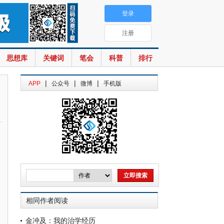
登录
注册
思想库
关键词
笔会
科普
排行
|
|
|
APP
公众号
微博
手机版
相同作者阅读
金冲及：我的治学经历