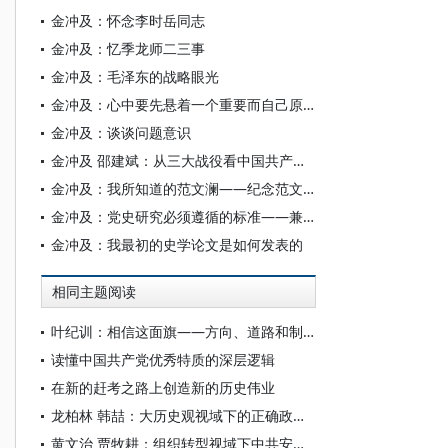
金冲及：怀念李时岳同志
金冲及：忆季龙师二三事
金冲及：毛泽东的战略眼光
金冲及：心中要先悬着一个重要而自己原来没有弄清的问题
金冲及：谈谈问题意识
金冲及 邵建斌：从三大战役看中国共产党人的战略思维
金冲及：我所知道的范文澜——纪念范文澜先生诞辰130周年
金冲及：党史研究必须遵循的标准——兼谈展现领袖人物活生生的、有血有肉的精彩人生
金冲及：我最初的史学论文是如何发表的
相同主题阅读
叶纪训：相信这面旗——方向、道路和制度上擎起党的一面旗
读懂中国共产党优秀特质的深层逻辑
在新的赶考之路上创造新的历史伟业
龙柏林 韩喆：大历史观视域下的正确政绩观
黄文治 贾牧耕：组织转型视域下中共安徽省临时委员会的“两建两废”（1927—1931）