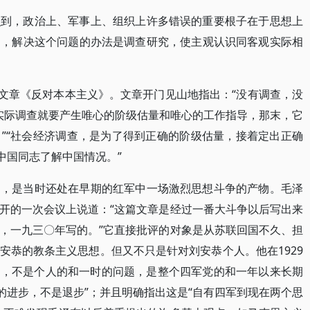
识到，政治上、军事上、组织上许多错误的重要根子在于思想上
），解决这个问题的办法是调查研究，使主观认识同客观实际相
的文章《反对本本主义》。文章开门见山地指出：“没有调查，没
开实际调查就要产生唯心的阶级估量和唯心的工作指导，那末，它
”“社会经济调查，是为了得到正确的阶级估量，接着定出正确
中国同志了解中国情况。”
的，是当时还处在早期的红军中一场激烈思想斗争的产物。毛泽
开的一次会议上说道：“这篇文章是经过一番大斗争以后写出来
，一九三〇年写的。”它直接批评的对象是从苏联回国不久、担
安恭的教条主义思想。但又不只是针对刘安恭个人。他在1929
题，不是个人的和一时的问题，是整个四军党的和一年以来长期
的进步，不是退步”；并且明确指出这是“自有四军到现在两个思