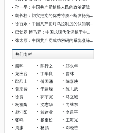
孙一平：中国共产党植根人民的政治逻辑
胡长栓：切实把党的优秀特质不断发扬光大
徐百永：中国共产党对乌拉制度的认知演变与西藏民主改革
巴勃罗·博马罗：中国式现代化深植于中国共产党的系统性规划与全方位治理实践
张太原：中国共产党成功密码的系统凝练与理论升华
热门专栏
秦晖
陈行之
郑永年
龙应台
丁学良
曹林
鄢烈山
傅国涌
陈嘉映
黄宗智
于建嵘
陈志武
徐贲
郭宇宽
马立诚
杨祖陶
沈志华
向继东
赵汀阳
戴建业
李昌平
张鸣
杨奎松
王海光
周濂
杨鹏
邓晓芒