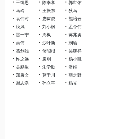
王缉思
陈奉孝
郭世佑
马玲
王振东
狄马
袁伟时
史啸虎
熊培云
秋风
刘小枫
孟令伟
雷一宁
周枫
蒋兆勇
吴伟
沙叶新
刘瑜
葛剑雄
储昭根
吴稼祥
许之远
袁刚
杨小凯
吴励生
朱学勤
潘维
郑秉文
莫于川
羽之野
谢志浩
孙立平
杨光