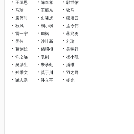
王缉思
陈奉孝
郭世佑
马玲
王振东
狄马
袁伟时
史啸虎
熊培云
秋风
刘小枫
孟令伟
雷一宁
周枫
蒋兆勇
吴伟
沙叶新
刘瑜
葛剑雄
储昭根
吴稼祥
许之远
袁刚
杨小凯
吴励生
朱学勤
潘维
郑秉文
莫于川
羽之野
谢志浩
孙立平
杨光