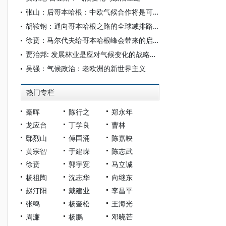
张山：后哥本哈根：中欧气候合作将是可行途径
胡鞍钢：通向哥本哈根之路的全球减排路线图之一
徐贲：马尔代夫给哥本哈根峰会带来的启示
贾治邦: 发展林业是应对气候变化的战略途径
吴强：气候政治：老欧洲的新世界主义
热门专栏
秦晖
陈行之
郑永年
龙应台
丁学良
曹林
鄢烈山
傅国涌
陈嘉映
黄宗智
于建嵘
陈志武
徐贲
郭宇宽
马立诚
杨祖陶
沈志华
向继东
赵汀阳
戴建业
李昌平
张鸣
杨奎松
王海光
周濂
杨鹏
邓晓芒