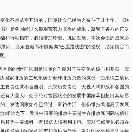
候变化不是从零开始的，国际社会已经为之奋斗了几十年。《联
定书》是各国经过长期艰苦努力取得的成果，凝聚了各方的广泛
基础和行动指南，必须倍加珍惜、巩固发展。本次会议的成果必
原则，必须遵循而不能偏离“巴厘路线图”的授权，必须锁定而
展。
有区别的责任”原则是国际合作应对气候变化的核心和基石，应
发达国家排放的二氧化碳占全球排放总量的80%。如果说二氧化
担主要责任就不言自明。无视历史责任，无视人均排放和各国的
、还有大量人口处于绝对贫困状态的发展中国家承担超出其应尽
理的。发达国家如今已经过上富裕生活，但仍维持着远高于发展
放;相比之下，发展中国家的排放主要是生存排放和国际转移排
、秸秆为主要燃料，有16亿人没有用上电。应对气候变化必须在
以延续发展中国家的贫穷和落后为代价。发达国家必须率先大幅