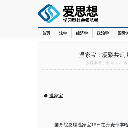
首页
法学
经济学
政治学
国际
温家宝：凝聚共识 
选择字号：
大
中
小
本文
●
温家宝
国务院总理温家宝18日在丹麦哥本