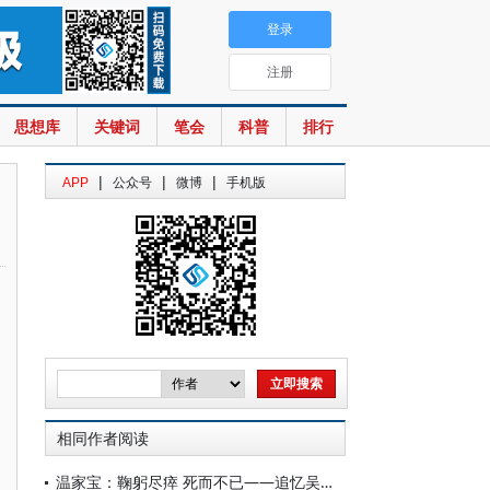
登录
注册
思想库
关键词
笔会
科普
排行
|
|
|
APP
公众号
微博
手机版
相同作者阅读
温家宝：鞠躬尽瘁 死而不已——追忆吴文俊先生